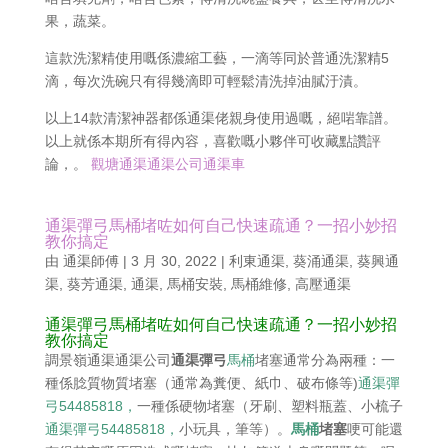
果，蔬菜。
這款洗潔精使用嘅係濃縮工藝，一滴等同於普通洗潔精5
滴，每次洗碗只有得幾滴即可輕鬆清洗掉油膩汙漬。
以上14款清潔神器都係通渠佬親身使用過嘅，絕啱靠譜。
以上就係本期所有得內容，喜歡嘅小夥伴可收藏點讚評
論，。
觀塘通渠通渠公司通渠車
通渠彈弓馬桶堵咗如何自己快速疏通？一招小妙招
教你搞定
由
通渠師傅
|
3 月 30, 2022
|
利東通渠
,
葵涌通渠
,
葵興通
渠
,
葵芳通渠
,
通渠
,
馬桶安裝
,
馬桶維修
,
高壓通渠
通渠彈弓馬桶堵咗如何自己快速疏通？一招小妙招
教你搞定
調景嶺通渠通渠公司
通渠彈弓
馬桶
堵塞通常分為兩種：一
種係腍質物質堵塞（通常為糞便、紙巾、破布條等)
通渠彈
弓54485818，
一種係硬物堵塞（牙刷、塑料瓶蓋、小梳子
通渠彈弓54485818，
小玩具，筆等）。
馬桶
堵塞
哽可能還