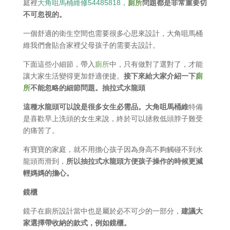
庭裡
大角咀馬桶維修54485818，
廁所
問題都是非常重要切
不可忽視的。
一個舒適的衛生空間也需要很多心思來設計，大角咀馬桶
維我們會貼合家裡父母孩子的需要去設計。
下面這些小細節，帶入
廁所
中，只有做對了選對了，才能
讓大家生活變得更加舒適便捷。
接下來給大家介紹一下
廁
所
不能忽略的細節問題。
抽拉式水龍頭
這種水龍頭可以說是很多女生必需品。大角咀馬桶維
特備
是喜歡早上洗頭的女生來說，終於可以拯救低頭脖子難受
的痛苦了。
有寶寶的家庭，就不用擔心孩子因為身高不夠觸碰不到水
龍頭而滑到，
所以抽拉式水龍頭方便孩子操作的時候更減
輕媽媽的擔心。
鏡櫃
鏡子在廁所設計當中也是屬於必不可少的一部分，
建議大
家選擇帶收納的款式，例如鏡櫃。