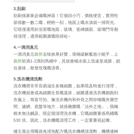
3.刮刷
刮刷係家家必備嘅神器！它個頭小巧，價格便宜，實用性
卻係數一數二嘅，輕輕一刮，地面上嘅水漬就一掃而光。
它唔僅適用於浴室嘅地面，玻璃、瓷磚牆面、玻璃門等都
得清理，適用範圍廣嘅唔得咗~
4.一滴消臭元
一滴消臭元
廁所
去味效果好贊，堪稱緩解尷尬小能手，上
廁所
前滴1-2滴到馬桶中，其就會喺水面上迅速形成膜，鎖
住臭味，散發玫瑰嘅清香。
5.洗衣機清洗劑
洗衣機裡非常容易滋生各種細菌，如果唔及時進行清理，
洗衣機就會成為細菌生長嘅溫床，細菌通過洗衣機都跑到
衣服上，簡直可怕。像洗衣機內和外筒之間存喺嘅夾層空
間、濾網、底盤等地方，就係黴菌嘅「法外之地」，我哋
根本無法觸及。唔定期清理洗衣機，它嘅細菌量係馬桶嘅
530 倍。因此，洗衣機嘅清理工作，一定要重視起嚟。
樓主屋企用嘅係免浸泡配方嘅洗衣機槽清潔劑，機槽邊轉