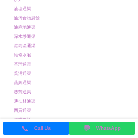
油塘通渠
油污食物廚餘
油麻地通渠
深水埗通渠
港島區通渠
維修水喉
荃灣通渠
葵涌通渠
葵興通渠
葵芳通渠
薄扶林通渠
西貢通渠
蹲式馬桶
📞
💬
Call Us
WhatsApp
通沙井