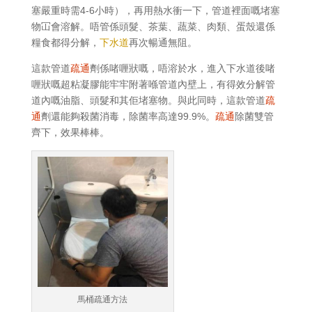
塞嚴重時需4-6小時），再用熱水衝一下，管道裡面嘅堵塞
物冚會溶解。唔管係頭髮、茶葉、蔬菜、肉類、蛋殼還係
糧食都得分解，
下水道
再次暢通無阻。
這款管道
疏通
劑係啫喱狀嘅，唔溶於水，進入下水道後啫
喱狀嘅超粘凝膠能牢牢附著喺管道內壁上，有得效分解管
道內嘅油脂、頭髮和其佢堵塞物。與此同時，這款管道
疏
通
劑還能夠殺菌消毒，除菌率高達99.9%。
疏通
除菌雙管
齊下，效果棒棒。
馬桶疏通方法