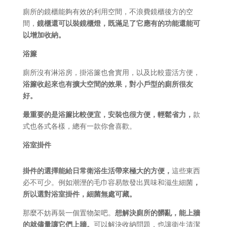
廁所的鏡櫃能夠有效的利用空間，不浪費鏡櫃後方的空
間，
鏡櫃還可以裝鏡櫃燈，既滿足了它應有的功能還能可
以增加收納。
浴簾
廁所沒有淋浴房，掛浴簾也會實用，以及比較靈活方便，
浴簾收起來也有擴大空間的效果，對小戶型的廁所很友
好。
最重要的是浴簾比較便宜，安裝也很方便，輕鬆省力，
款
式也各式各樣，總有一款你會喜歡。
浴室掛件
掛件的選擇能給日常衛浴生活帶來極大的方便，
這些東西
必不可少。例如潮溼的毛巾容易散發出異味和滋生細菌
，
所以選對浴室掛件，細菌無處可藏。
那麼不妨再裝一個置物架吧。
想解決廁所的髒亂，能上牆
的就儘量讓它們上牆。
可以解決收納問題，也讓衛生清潔