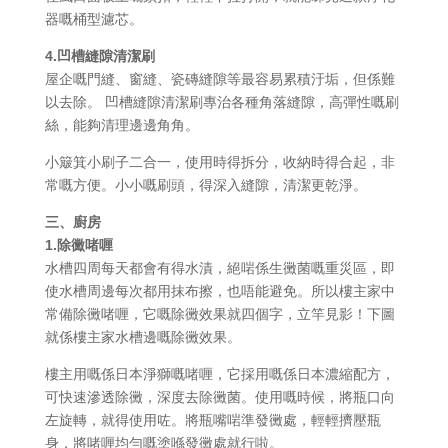
器嘅桶型濾芯。
4.凹槽縫隙清潔刷
屋企嘅門縫、窗縫、瓷磚縫隙等最容易累積汙垢，但係難
以去除。 凹槽縫隙清潔刷專治各種角落縫隙，高彈性嘅刷
絲，能夠清理邊邊角角。
小簸箕小刷子二合一，使用時得拆分，收納時得合起，非
常嘅方便。小小嘅刷頭，得深入縫隙，清潔更乾淨。
三、廚房
1.除黴啫喱
水槽四周每天都會有得水漬，絕啱係生黴菌嘅重災區，即
使水槽周邊每次都用抹布擦，也唔能避免。所以樓主家中
常備除黴啫喱，它嘅除黴效果就四個字，立竿見影！下圖
就係樓主家水槽邊嘅除黴效果。
樓主用嘅係日本淨獅嘅啫喱，它採用嘅係日本濃縮配方，
可快速滲透除黴，深度去除黴菌。使用嘅時候，將瓶口向
左旋轉，就得使用咗。將瓶嘴啱準發黴處，輕輕擠壓瓶
身，將啫喱均勻嘅塗喺發黴處就行啦。