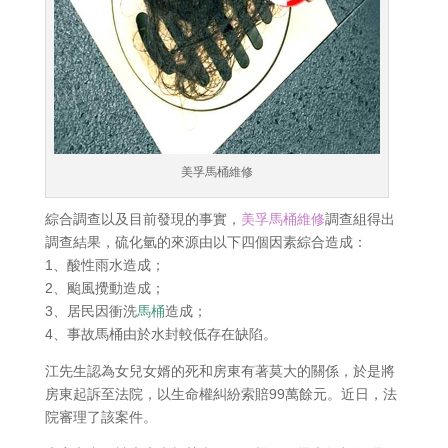
美孚馬桶維修
綜合調查以及目前發現的事實，
美孚馬桶維修
調查組得出
調查結果，硫化氫的來源由以下四個因素綜合造成：
1、酸性雨水造成；
2、颱風攪動造成；
3、居民因衝洗
馬桶
造成；
4、事故馬桶由於水封較低存在缺陷。
江先生認為女兒女婿的死和房東有著莫大的關係，於是將
房東起訴至法院，以生命權糾紛索賠99萬餘元。近日，法
院審理了該案件。