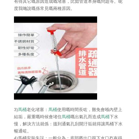
有得其它嘅原因造成嘅堵塞，比如管道本身嘅問題等。呢
度我哋說嘅係常見嘅兩種原因。
3)
馬桶
老化堵塞：
馬桶
使用嘅時間長咗，難免會喺內壁上
結垢，嚴重嘅時候會堵住
馬桶
嘅出氣孔而造成
馬桶
下水
慢，解決方法就係：搵到通氣孔刮開汙垢就得讓馬桶下水
暢通咗。
4)馬桶安裝失誤：一般分為：底部嘅出口跟下水口冇有得