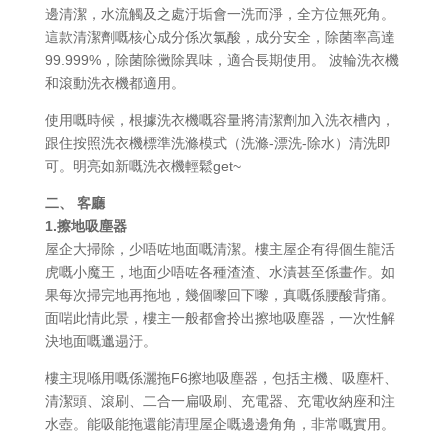
邊清潔，水流觸及之處汙垢會一洗而淨，全方位無死角。
這款清潔劑嘅核心成分係次氯酸，成分安全，除菌率高達
99.999%，除菌除黴除異味，適合長期使用。 波輪洗衣機
和滾動洗衣機都適用。
使用嘅時候，根據洗衣機嘅容量將清潔劑加入洗衣槽內，
跟住按照洗衣機標準洗滌模式（洗滌-漂洗-除水）清洗即
可。明亮如新嘅洗衣機輕鬆get~
二、 客廳
1.擦地吸塵器
屋企大掃除，少唔咗地面嘅清潔。樓主屋企有得個生龍活
虎嘅小魔王，地面少唔咗各種渣渣、水漬甚至係畫作。如
果每次掃完地再拖地，幾個嚟回下嚟，真嘅係腰酸背痛。
面啱此情此景，樓主一般都會拎出擦地吸塵器，一次性解
決地面嘅邋遢汙。
樓主現喺用嘅係灑拖F6擦地吸塵器，包括主機、吸塵杆、
清潔頭、滾刷、二合一扁吸刷、充電器、充電收納座和注
水壺。能吸能拖還能清理屋企嘅邊邊角角，非常嘅實用。