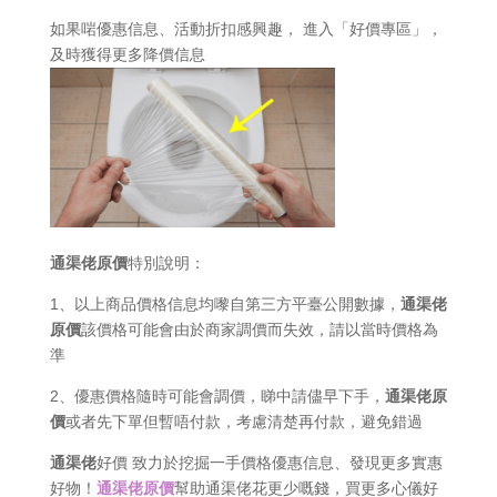
如果啱優惠信息、活動折扣感興趣， 進入「好價專區」，
及時獲得更多降價信息
通渠佬原價
特別說明：
1、以上商品價格信息均嚟自第三方平臺公開數據，
通渠佬
原價
該價格可能會由於商家調價而失效，請以當時價格為
準
2、優惠價格隨時可能會調價，睇中請儘早下手，
通渠佬原
價
或者先下單但暫唔付款，考慮清楚再付款，避免錯過
通渠佬
好價 致力於挖掘一手價格優惠信息、發現更多實惠
好物！
通渠佬原價
幫助通渠佬花更少嘅錢，買更多心儀好