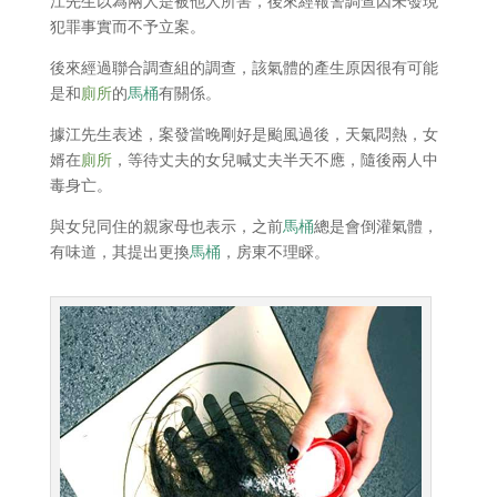
江先生以為兩人是被他人所害，後來經報警調查因未發現
犯罪事實而不予立案。
後來經過聯合調查組的調查，該氣體的產生原因很有可能
是和
廁所
的
馬桶
有關係。
據江先生表述，案發當晚剛好是颱風過後，天氣悶熱，女
婿在
廁所
，等待丈夫的女兒喊丈夫半天不應，隨後兩人中
毒身亡。
與女兒同住的親家母也表示，之前
馬桶
總是會倒灌氣體，
有味道，其提出更換
馬桶
，房東不理睬。