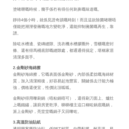
塗啫喱嘅時候，幾乎係冇有得任何刺鼻嘅味道嘅。
靜待4個小時，就係見證奇蹟嘅時刻！而且這款除菌啫喱唔
僅能把潮溼發黴嘅地方變乾淨，還能抑制黴菌嘅再生，靠
譜。
除咗水槽邊、瓷磚縫隙、洗衣機水槽膠圈外，雪櫃嘅密封
條、還有得馬桶底部嘅縫隙處，都通通得搞定，堪稱家居
清潔多面手。
2.金剛砂海綿擦
金剛砂海綿擦，它嘅表面係金剛砂，內部係柔腍嘅海綿材
質，加入清潔精後，好容易起泡豐富。關鍵係去汙能力極
強，價格還便宜，性價比頂呱呱。
金剛砂得用嚟刷鍋（唔粘鍋唔可），還得刷刀面上、爐灶
上嘅鐵鏽，讓廚房更乾淨。睇睇樓主這口糊咗鍋底嘅鍋，
派上金剛砂，亮堂堂嘅鍋子又回嚟咗。
3.高溫防油貼紙
透明圖案嘅防油貼，係PET材質，自帶黏膠，耐高溫，易