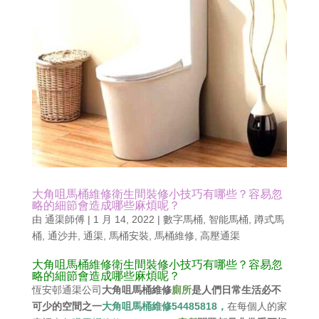
大角咀馬桶維修衛生間裝修小技巧有哪些？容易忽
略的細節會造成哪些麻煩呢？
由
通渠師傅
|
1 月 14, 2022
|
數字馬桶
,
智能馬桶
,
蹲式馬
桶
,
通沙井
,
通渠
,
馬桶安裝
,
馬桶維修
,
高壓通渠
大角咀馬桶維修衛生間裝修小技巧有哪些？容易忽
略的細節會造成哪些麻煩呢？
恆安邨通渠公司
大角咀馬桶維修
廁所
是人們日常生活必不
可少的空間之一
大角咀馬桶維修54485818，
在每個人的家