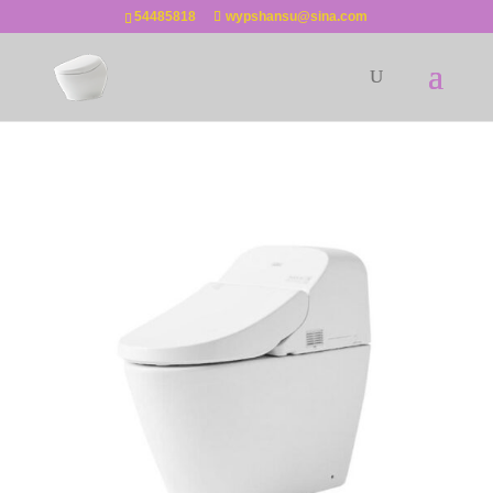
54485818
wypshansu@sina.com