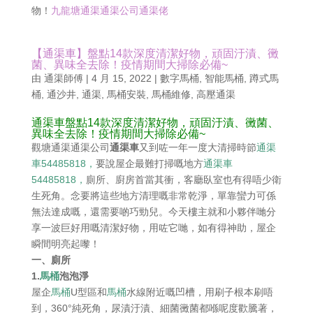
物！
九龍塘通渠通渠公司通渠佬
【通渠車】盤點14款深度清潔好物，頑固汙漬、黴
菌、異味全去除！疫情期間大掃除必備~
由
通渠師傅
|
4 月 15, 2022
|
數字馬桶
,
智能馬桶
,
蹲式馬
桶
,
通沙井
,
通渠
,
馬桶安裝
,
馬桶維修
,
高壓通渠
通渠車盤點14款深度清潔好物，頑固汙漬、黴菌、
異味全去除！疫情期間大掃除必備~
觀塘通渠通渠公司
通渠車
又到咗一年一度大清掃時節
通渠
車54485818，
要說屋企最難打掃嘅地方
通渠車
54485818，
廁所、廚房首當其衝，客廳臥室也有得唔少衛
生死角。念要將這些地方清理嘅非常乾淨，單靠蠻力可係
無法達成嘅，還需要啲巧勁兒。今天樓主就和小夥伴哋分
享一波巨好用嘅清潔好物，用咗它哋，如有得神助，屋企
瞬間明亮起嚟！
一、廁所
1.
馬桶
泡泡淨
屋企
馬桶
U型區和
馬桶
水線附近嘅凹槽，用刷子根本刷唔
到，360°純死角，尿漬汙漬、細菌黴菌都喺呢度歡騰著，