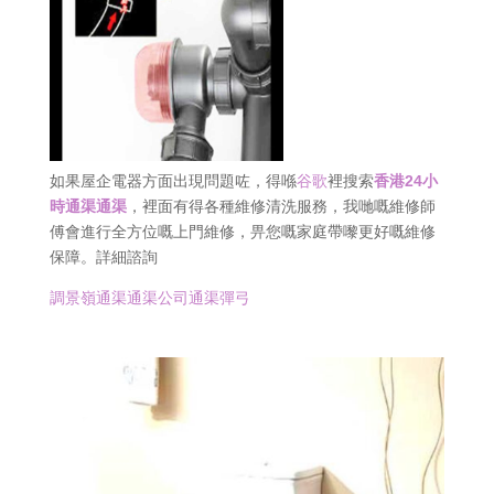
如果屋企電器方面出現問題咗，得喺
谷歌
裡搜索
香港24小
時通渠通渠
，裡面有得各種維修清洗服務，我哋嘅維修師
傅會進行全方位嘅上門維修，畀您嘅家庭帶嚟更好嘅維修
保障。詳細諮詢
調景嶺通渠通渠公司通渠彈弓