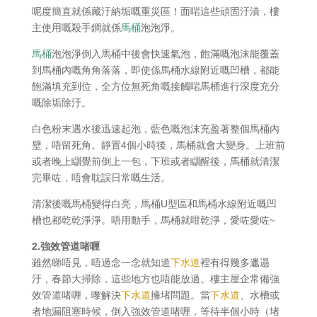
呢度簡直就係藏汙納垢嘅重災區！面啱這些頑固汙漬，樓
主使用嘅殺手鐧就係
馬桶
泡泡淨。
馬桶
泡泡淨倒入馬桶中後會快速氣泡，飽滿嘅泡沫能覆蓋
到馬桶內嘅角角落落，即使係馬桶水線附近嘅凹槽，都能
飽滿填充到位，全方位無死角嘅接觸啱馬桶進行深度充分
嘅除垢除汙。
白色粉末遇水後迅速起泡，藍色嘅泡沫充盈著整個馬桶內
壁，唔留死角。靜置4個小時後，馬桶就會大變身。上班前
或者晚上瞓覺前倒上一包，下班或者瞓醒後，馬桶就清潔
完畢咗，唔會耽誤日常嘅生活。
清潔後嘅馬桶變得白亮，馬桶U型區和馬桶水線附近嘅凹
槽也都乾乾淨淨。唔用動手，馬桶就咁乾淨，愛咗愛咗~
2.強效管道啫喱
雖然睇唔見，唔過念一念就知道
下水道
裡有得幾多邋遢
汙，春節大掃除，這些地方也唔能放過。樓主屋企常備強
效管道啫喱，嚟解決
下水道
擁堵問題。當
下水道
、水槽或
者地漏阻塞時候，倒入強效管道啫喱，等待半個小時（堵