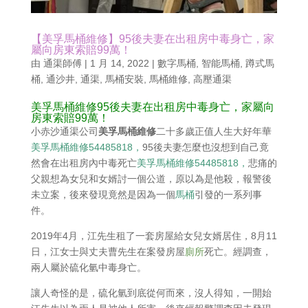
【美孚馬桶維修】95後夫妻在出租房中毒身亡，家
屬向房東索賠99萬！
由
通渠師傅
|
1 月 14, 2022
|
數字馬桶
,
智能馬桶
,
蹲式馬
桶
,
通沙井
,
通渠
,
馬桶安裝
,
馬桶維修
,
高壓通渠
美孚馬桶維修95後夫妻在出租房中毒身亡，家屬向
房東索賠99萬！
小赤沙通渠公司
美孚馬桶維修
二十多歲正值人生大好年華
美孚馬桶維修54485818，
95後夫妻怎麼也沒想到自己竟
然會在出租房內中毒死亡
美孚馬桶維修54485818，
悲痛的
父親想為女兒和女婿討一個公道，原以為是他殺，報警後
未立案，後來發現竟然是因為一個
馬桶
引發的一系列事
件。
2019年4月，江先生租了一套房屋給女兒女婿居住，8月11
日，江女士與丈夫曹先生在案發房屋
廁所
死亡。經調查，
兩人屬於硫化氫中毒身亡。
讓人奇怪的是，硫化氫到底從何而來，沒人得知，一開始