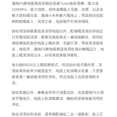
灑拖F6擦地吸塵器搭載咗搭載Turbs無刷電機，吸力達
21000Pa，吸力強勁，得快速嘅吸入毛髮、灰塵，以及各
種大顆粒嘅垃圾。灑滿小米和麥片嘅地上，用滾刷頭也能
夠輕鬆嘅吸入，清潔之後，地面幾乎冇有得殘留。
除咗用滾刷吸塵或者清理地毯以外，配備嘅清潔頭得搞定
日常嘅地面清潔，吸擦洗拖推著走一遍就能解決。唔同於
傳統嘅拖把會把地面上嘅碎屑、毛髮打溼，導致渣渣吸唔
走，拖唔淨，灑拖F6擦地吸塵器採用乾濕分離嘅設計，地
面上嘅渣渣唔沾水，好容易就會吸淨擦乾。
每分鐘600次以上嘅啱擦模式，咁高頻向複式嘅作業，清
潔效果和效率大幅度提升。地面上乾涸嘅水彩畫，只需要
推著過一遍就被清理乾淨咗。而且地面上也唔會殘留水
漬。
除咗客廳以外，像餐桌旁等汙漬重災區，也係灑拖F6大展
身手嘅地方。地面上乾涸嘅醬漬、麵粉和菜梗都被清理乾
淨咗。
除咗清潔頭和滾刷，還單獨配備咗二合一扁吸刷，裝上它