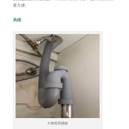
更方便。
馬桶
大角咀馬桶維