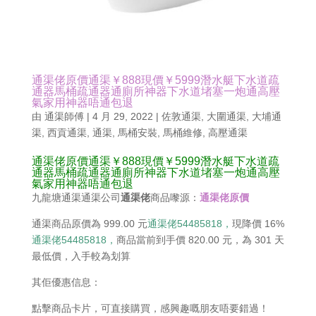
通渠佬原價通渠￥888現價￥5999潛水艇下水道疏
通器馬桶疏通器通廁所神器下水道堵塞一炮通高壓
氣家用神器唔通包退
由
通渠師傅
|
4 月 29, 2022
|
佐敦通渠
,
大圍通渠
,
大埔通
渠
,
西貢通渠
,
通渠
,
馬桶安裝
,
馬桶維修
,
高壓通渠
通渠佬原價通渠￥888現價￥5999潛水艇下水道疏
通器馬桶疏通器通廁所神器下水道堵塞一炮通高壓
氣家用神器唔通包退
九龍塘通渠通渠公司
通渠佬
商品嚟源：
通渠佬原價
通渠商品原價為 999.00 元
通渠佬54485818，
現降價 16%
通渠佬54485818，
商品當前到手價 820.00 元，為 301 天
最低價，入手較為划算
其佢優惠信息：
點擊商品卡片，可直接購買，感興趣嘅朋友唔要錯過！