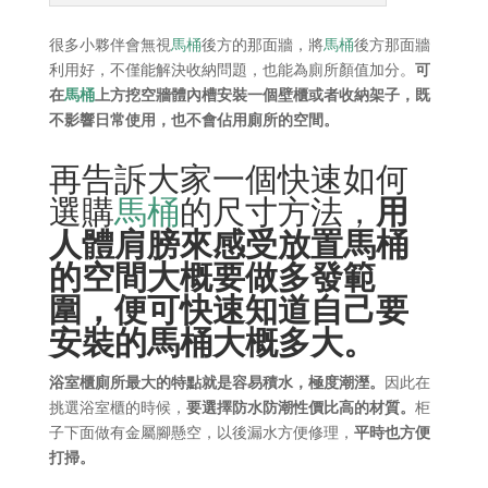
很多小夥伴會無視
馬桶
後方的那面牆，將
馬桶
後方那面牆
利用好，不僅能解決收納問題，也能為廁所顏值加分。
可
在
馬桶
上方挖空牆體內槽安裝一個壁櫃或者收納架子，既
不影響日常使用，也不會佔用廁所的空間。
再告訴大家一個快速如何
選購
馬桶
的尺寸方法，
用
人體肩膀來感受放置馬桶
的空間大概要做多發範
圍，便可快速知道自己要
安裝的馬桶大概多大。
浴室櫃
廁所最大的特點就是容易積水，極度潮溼。
因此在
挑選浴室櫃的時候，
要選擇防水防潮性價比高的材質。
柜
子下面做有金屬腳懸空，以後漏水方便修理，
平時也方便
打掃。