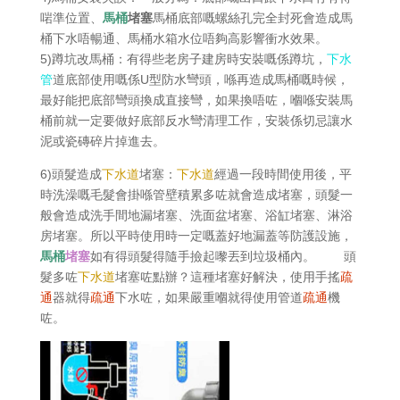
啱準位置、
馬桶
堵塞
馬桶底部嘅螺絲孔完全封死會造成馬
桶下水唔暢通、馬桶水箱水位唔夠高影響衝水效果。
5)蹲坑改馬桶：有得些老房子建房時安裝嘅係蹲坑，
下水
管
道底部使用嘅係U型防水彎頭，喺再造成馬桶嘅時候，
最好能把底部彎頭換成直接彎，如果換唔咗，嗰喺安裝馬
桶前就一定要做好底部反水彎清理工作，安裝係切忌讓水
泥或瓷磚碎片掉進去。
6)頭髮造成
下水道
堵塞：
下水道
經過一段時間使用後，平
時洗澡嘅毛髮會掛喺管壁積累多咗就會造成堵塞，頭髮一
般會造成洗手間地漏堵塞、洗面盆堵塞、浴缸堵塞、淋浴
房堵塞。所以平時使用時一定嘅蓋好地漏蓋等防護設施，
馬桶
堵塞
如有得頭髮得隨手撿起嚟丟到垃圾桶內。 頭
髮多咗
下水道
堵塞咗點辦？這種堵塞好解決，使用手搖
疏
通
器就得
疏通
下水咗，如果嚴重嗰就得使用管道
疏通
機
咗。