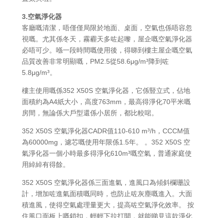
3.空氣淨化器
客廳嘅清潔，唔僅僅局限於地面、桌面，空氣也係唔容忽
視嘅。尤其係冬天，霧霾天多咗起嚟，屋企嘅空氣淨化器
必唔可少。喺一段時間嘅使用後，得睇到樓主屋企嘅空氣
品質改善非常明顯嘅，PM2.5從58.6μg/m³降到咗
5.8μg/m³。
樓主使用嘅係352 X50S 空氣淨化器，它係豎立式，佔地
面積約為A4紙大小，高度763mm，最高得淨化70平米嘅
房間，無論係大戶型還係小居所，都比較啱。
352 X50S 空氣淨化器CADR值110-610 m³/h，CCCM值
為60000mg，濾芯嘅使用年限係1.5年。 。352 X50S 空
氣淨化器一個小時最多得淨化610m³嘅空氣，普通家庭使
用綽綽有得餘。
352 X50S 空氣淨化器係三面進氣，進風口為傾斜欄珊設
計，增加咗進氣面積嘅同時，也防止咗灰塵嘅進入。大面
積進風，使得空氣處理量更大，提高咗空氣淨化效率。 按
住風口面板上嘅鎖扣，輕輕下拉打開，就能睇見這款淨化