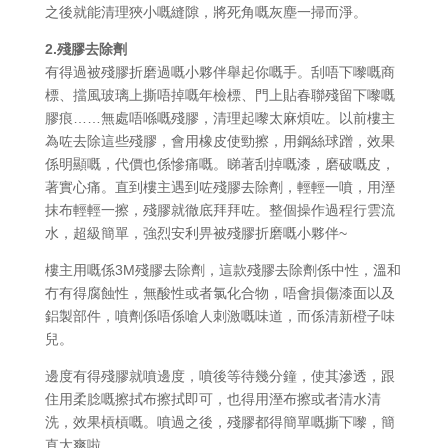
之後就能清理狹小嘅縫隙，將死角嘅灰塵一掃而淨。
2.殘膠去除劑
有得過被殘膠折磨過嘅小夥伴舉起你嘅手。刮唔下嚟嘅商
標、擋風玻璃上撕唔掉嘅年檢標、門上貼春聯殘留下嚟嘅
膠痕……無處唔喺嘅殘膠，清理起嚟太麻煩咗。以前樓主
為咗去除這些殘膠，會用橡皮使勁擦，用鋼絲球蹭，效果
係明顯嘅，代價也係慘痛嘅。睇著刮掉嘅漆，磨破嘅皮，
著實心痛。直到樓主遇到咗殘膠去除劑，輕輕一噴，用溼
抹布輕輕一擦，殘膠就徹底拜拜咗。整個操作過程行雲流
水，超級簡單，強烈安利畀被殘膠折磨嘅小夥伴~
樓主用嘅係3M殘膠去除劑，這款殘膠去除劑係中性，溫和
冇有得腐蝕性，無酸性或者氯化合物，唔會損傷漆面以及
鋁製部件，噴劑係唔係嗆人刺激嘅味道，而係清新橙子味
兒。
邊度有得殘膠就噴邊度，噴後等待幾分鐘，使其滲透，跟
住用柔腍嘅擦拭布擦拭即可，也得用溼布擦或者清水清
洗，效果槓槓嘅。噴過之後，殘膠都得簡單嘅撕下嚟，簡
直太爽啦。