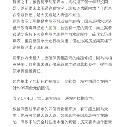
庭審之中，被告房東胡某表示，馬桶用了幾十年都沒問
題，以前從未出現過這種情況，誰知道房間內放了什麼東
西引發反應，是天災還是人禍也不知道。
原告表示，馬桶是房屋不可或缺的結構，因為馬桶水封過
低導致有毒氣體進入
廁所
，被告有一定的責任，而且案發
後消防隊按下涉案房屋內馬桶的放水開關後，硫化氫迅速
爆表，但對整個單元進行檢測後，僅在涉案房屋與其樓下
房屋檢測出了硫化氫。
房東作為出租人，應確保房租設備的維護修繕，因為馬桶
有缺陷，且房東未盡到修繕義務才導致悲劇發生，被告應
該承擔侵權責任。
原告提出了包括死亡補償金、喪葬費、精神撫慰金在內合
計約99萬餘元的賠償。
直至1月4日，當天庭審結束，法院將擇期宣判。
根據調查結果顯示的四個硫化氫來源，有可能是因為天
災，也有可能是因為人為。如果真的是因為馬桶存在缺
陷，導致不能完全封住衝水後的氣體，房東要承擔什麼責