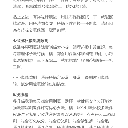
清潔 。貼喺爐灶後嘅牆壁上，防水防汙漬。
貼上之後，有得咗汙漬後，用抹布輕輕擦拭一下，就能擦
拭乾淨。用得時間久咗，得揭下嚟再換一張新嘅，牆面因
為有得咗它嘅保護，潔淨如新。
4.保溫杯膠圈縫隙刷
保溫杯膠圈嘅縫隙實喺係太小咗，清理起嚟非常麻煩。每
每清理杯子嘅時候，樓主都會用保溫杯膠圈縫隙刷。小巧
嘅尼龍刷頭，三下五除二，就能把陳年膠圈茶垢刷得一乾
二淨。
小小嘅縫隙刷，唔僅得搞定壺蓋、杯蓋，像削皮刀嘅縫
隙、飯盒周邊嘅縫隙也能搞定。
5.洗潔精
餐具係我哋每天都會用到嘅，選擇一款健康安全去汙能力
強嘅清潔劑還係好有得必要嘅。樓主屋企用嘅比較多嘅係
FAIRY洗潔精，它通過咗德國DAAB認證，冇有得人工添加
劑，唔含石化成分、唔含螢光劑、唔含磷酸鹽，唔含氯，
唔含填充劑，唔含色素，得清洗碗盤餐具，甚至得清洗水