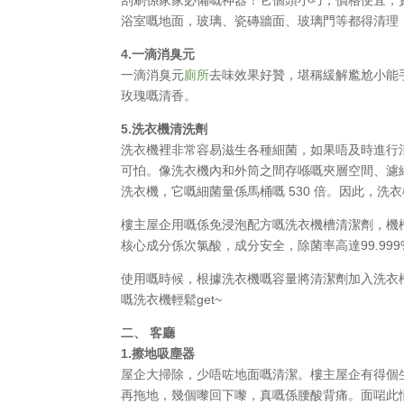
浴室嘅地面，玻璃、瓷磚牆面、玻璃門等都得清理
4.一滴消臭元
一滴消臭元
廁所
去味效果好贊，堪稱緩解尷尬小能
玫瑰嘅清香。
5.洗衣機清洗劑
洗衣機裡非常容易滋生各種細菌，如果唔及時進行
可怕。像洗衣機內和外筒之間存喺嘅夾層空間、濾
洗衣機，它嘅細菌量係馬桶嘅 530 倍。因此，洗
樓主屋企用嘅係免浸泡配方嘅洗衣機槽清潔劑，機
核心成分係次氯酸，成分安全，除菌率高達99.9
使用嘅時候，根據洗衣機嘅容量將清潔劑加入洗衣
嘅洗衣機輕鬆get~
二、 客廳
1.擦地吸塵器
屋企大掃除，少唔咗地面嘅清潔。樓主屋企有得個
再拖地，幾個嚟回下嚟，真嘅係腰酸背痛。面啱此