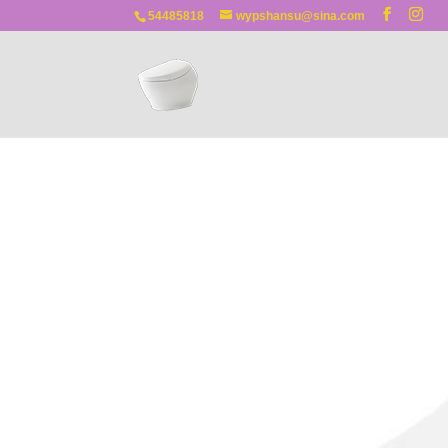
54485818
wypshansu@sina.com