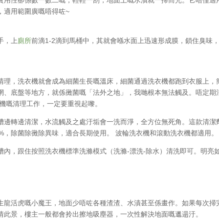
，適用範圍廣嘅唔得咗~
手，上
廁所
前滴1-2滴到馬桶中，其就會喺水面上迅速形成膜，鎖住臭味
清理，洗衣機就會成為細菌生長嘅溫床，細菌通過洗衣機都跑到衣服上，
網、底盤等地方，就係黴菌嘅「法外之地」，我哋根本無法觸及。唔定期
衣機嘅清理工作，一定要重視起嚟。
槽邊轉邊清潔，水流觸及之處汙垢會一洗而淨，全方位無死角。這款清潔
99%，除菌除黴除異味，適合長期使用。 波輪洗衣機和滾動洗衣機都適用。
槽內，跟住按照洗衣機標準洗滌模式（洗滌-漂洗-除水）清洗即可。明亮
生龍活虎嘅小魔王，地面少唔咗各種渣渣、水漬甚至係畫作。如果每次掃
情此景，樓主一般都會拎出擦地吸塵器，一次性解決地面嘅邋遢汙。