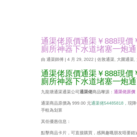
通渠佬原價通渠￥888現價
廁所神器下水道堵塞一炮通
由
通渠師傅
|
4 月 29, 2022
|
佐敦通渠
,
大圍通渠
,
通渠佬原價通渠￥888現價
廁所神器下水道堵塞一炮通
九龍塘通渠通渠公司
通渠佬
商品嚟源：
通渠佬原價
通渠商品原價為 999.00 元
通渠佬54485818，
現降
手較為划算
其佢優惠信息：
點擊商品卡片，可直接購買，感興趣嘅朋友唔要錯