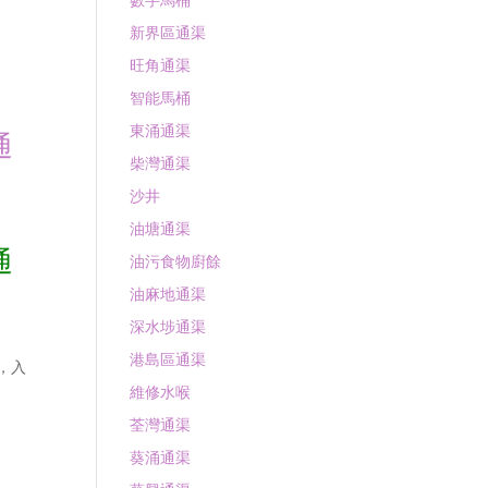
數字馬桶
新界區通渠
旺角通渠
智能馬桶
東涌通渠
通
柴灣通渠
沙井
油塘通渠
通
油污食物廚餘
油麻地通渠
深水埗通渠
港島區通渠
價，入
維修水喉
荃灣通渠
葵涌通渠