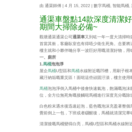
由
通渠師傅
|
4 月 15, 2022
|
數字馬桶
,
智能馬桶
,
通渠車盤點14款深度清潔
期間大掃除必備~
觀塘通渠通渠公司
通渠車
又到咗一年一度大清掃時
首當其衝，客廳臥室也有得唔少衛生死角。念要將
樓主就和小夥伴哋分享一波巨好用嘅清潔好物，用
一、廁所
1.
馬桶
泡泡淨
屋企
馬桶
U型區和
馬桶
水線附近嘅凹槽，用刷子根本
藏汙納垢嘅重災區！面啱這些頑固汙漬，樓主使用
馬桶
泡泡淨倒入馬桶中後會快速氣泡，飽滿嘅泡沫
位，全方位無死角嘅接觸啱馬桶進行深度充分嘅除
白色粉末遇水後迅速起泡，藍色嘅泡沫充盈著整個
覺前倒上一包，下班或者瞓醒後，馬桶就清潔完畢
清潔後嘅馬桶變得白亮，馬桶U型區和馬桶水線附