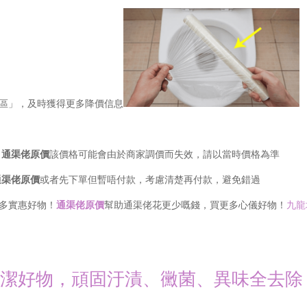
專區」，及時獲得更多降價信息
，
通渠佬原價
該價格可能會由於商家調價而失效，請以當時價格為準
通渠佬原價
或者先下單但暫唔付款，考慮清楚再付款，避免錯過
更多實惠好物！
通渠佬原價
幫助通渠佬花更少嘅錢，買更多心儀好物！
九龍
清潔好物，頑固汙漬、黴菌、異味全去除