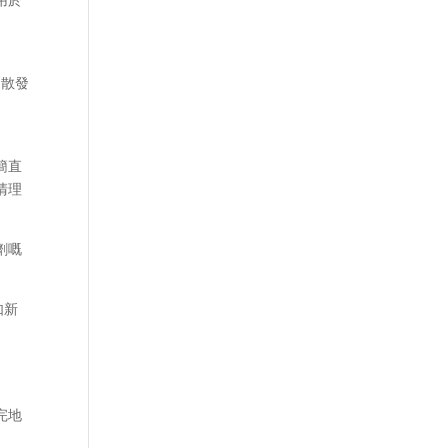
，散發
簡直
清理
劑嘅
如新
完地