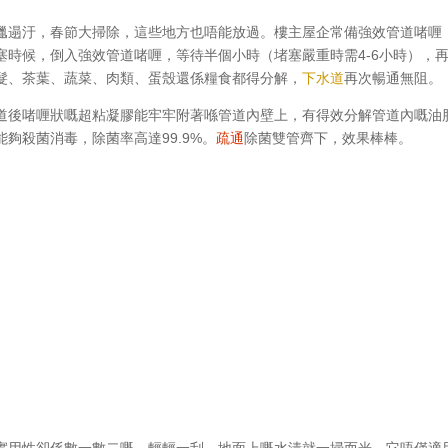
邋遢汙，春節大掃除，這些地方也唔能放過。樓主屋企常備強效管道啫喱
塞時候，倒入強效管道啫喱，等待半個小時（堵塞嚴重時需4-6小時），
髮、茶葉、蔬菜、肉類、蛋殼還係糧食都得分解，
下水道
再次暢通無阻。
道後啫喱狀嘅超粘凝膠能牢牢附著喺管道內壁上，有得效分解管道內嘅油
能夠殺菌消毒，除菌率高達99.9%。
疏通
除菌雙管齊下，效果棒棒。
實用性卻係數一數二嘅，輕輕一刮，地面上嘅水漬就一掃而光。它唔僅適