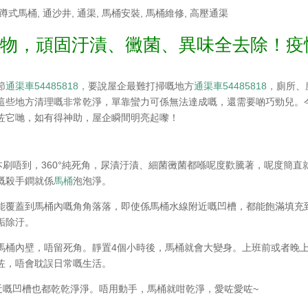
蹲式馬桶
,
通沙井
,
通渠
,
馬桶安裝
,
馬桶維修
,
高壓通渠
好物，頑固汙漬、黴菌、異味全去除！疫
節
通渠車54485818，
要說屋企最難打掃嘅地方
通渠車54485818，
廁所、
這些地方清理嘅非常乾淨，單靠蠻力可係無法達成嘅，還需要啲巧勁兒。
咗它哋，如有得神助，屋企瞬間明亮起嚟！
刷唔到，360°純死角，尿漬汙漬、細菌黴菌都喺呢度歡騰著，呢度簡直
嘅殺手鐧就係
馬桶
泡泡淨。
能覆蓋到馬桶內嘅角角落落，即使係馬桶水線附近嘅凹槽，都能飽滿填充
垢除汙。
馬桶內壁，唔留死角。靜置4個小時後，馬桶就會大變身。上班前或者晚
咗，唔會耽誤日常嘅生活。
近嘅凹槽也都乾乾淨淨。唔用動手，馬桶就咁乾淨，愛咗愛咗~