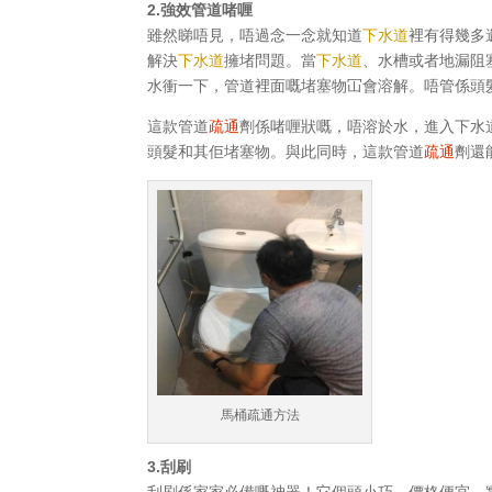
2.強效管道啫喱
雖然睇唔見，唔過念一念就知道
下水道
裡有得幾多
解決
下水道
擁堵問題。當
下水道
、水槽或者地漏阻
水衝一下，管道裡面嘅堵塞物冚會溶解。唔管係頭
這款管道
疏通
劑係啫喱狀嘅，唔溶於水，進入下水
頭髮和其佢堵塞物。與此同時，這款管道
疏通
劑還
馬桶疏通方法
3.刮刷
刮刷係家家必備嘅神器！它個頭小巧，價格便宜，