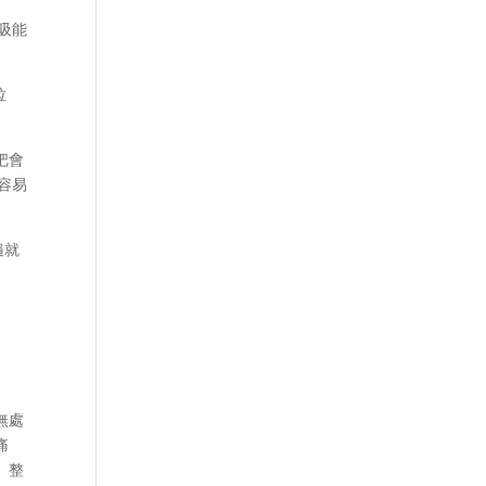
吸能
垃
把會
容易
遍就
無處
痛
。整