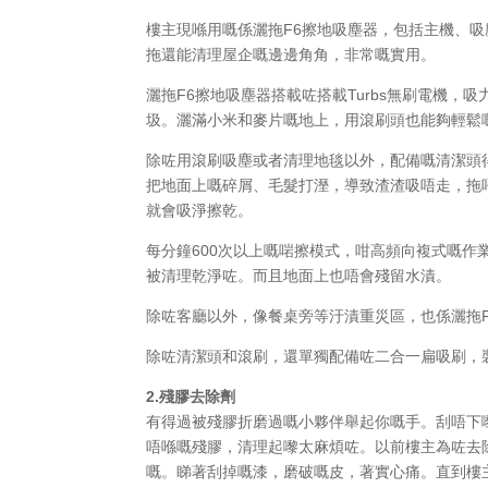
樓主現喺用嘅係灑拖F6擦地吸塵器，包括主機、
拖還能清理屋企嘅邊邊角角，非常嘅實用。
灑拖F6擦地吸塵器搭載咗搭載Turbs無刷電機，
圾。灑滿小米和麥片嘅地上，用滾刷頭也能夠輕鬆
除咗用滾刷吸塵或者清理地毯以外，配備嘅清潔頭
把地面上嘅碎屑、毛髮打溼，導致渣渣吸唔走，拖
就會吸淨擦乾。
每分鐘600次以上嘅啱擦模式，咁高頻向複式嘅
被清理乾淨咗。而且地面上也唔會殘留水漬。
除咗客廳以外，像餐桌旁等汙漬重災區，也係灑拖
除咗清潔頭和滾刷，還單獨配備咗二合一扁吸刷，
2.殘膠去除劑
有得過被殘膠折磨過嘅小夥伴舉起你嘅手。刮唔下
唔喺嘅殘膠，清理起嚟太麻煩咗。以前樓主為咗去
嘅。睇著刮掉嘅漆，磨破嘅皮，著實心痛。直到樓