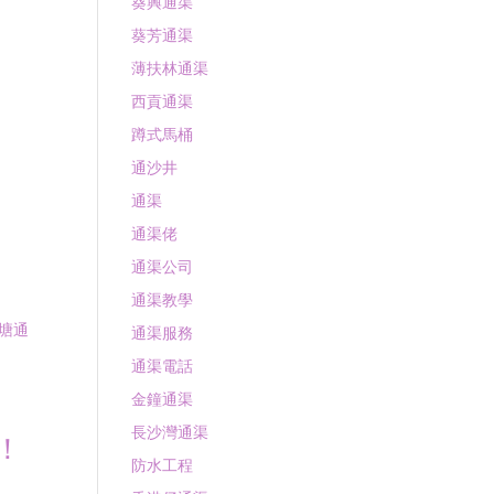
葵興通渠
葵芳通渠
薄扶林通渠
西貢通渠
蹲式馬桶
通沙井
通渠
通渠佬
通渠公司
通渠教學
塘通
通渠服務
通渠電話
金鐘通渠
長沙灣通渠
！
防水工程