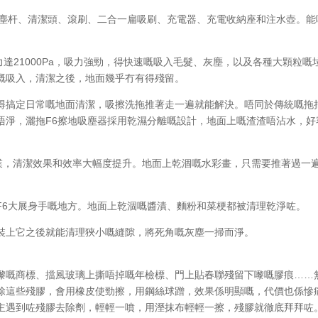
吸塵杆、清潔頭、滾刷、二合一扁吸刷、充電器、充電收納座和注水壺。能
吸力達21000Pa，吸力強勁，得快速嘅吸入毛髮、灰塵，以及各種大顆粒嘅
嘅吸入，清潔之後，地面幾乎冇有得殘留。
得搞定日常嘅地面清潔，吸擦洗拖推著走一遍就能解決。唔同於傳統嘅拖
唔淨，灑拖F6擦地吸塵器採用乾濕分離嘅設計，地面上嘅渣渣唔沾水，好
作業，清潔效果和效率大幅度提升。地面上乾涸嘅水彩畫，只需要推著過一
F6大展身手嘅地方。地面上乾涸嘅醬漬、麵粉和菜梗都被清理乾淨咗。
裝上它之後就能清理狹小嘅縫隙，將死角嘅灰塵一掃而淨。
嚟嘅商標、擋風玻璃上撕唔掉嘅年檢標、門上貼春聯殘留下嚟嘅膠痕……
除這些殘膠，會用橡皮使勁擦，用鋼絲球蹭，效果係明顯嘅，代價也係慘
主遇到咗殘膠去除劑，輕輕一噴，用溼抹布輕輕一擦，殘膠就徹底拜拜咗