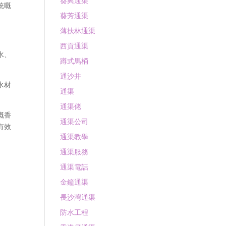
葵興通渠
統嘅
葵芳通渠
薄扶林通渠
西貢通渠
水、
蹲式馬桶
通沙井
水材
通渠
通渠佬
嘅香
通渠公司
有效
通渠教學
通渠服務
通渠電話
金鐘通渠
長沙灣通渠
防水工程