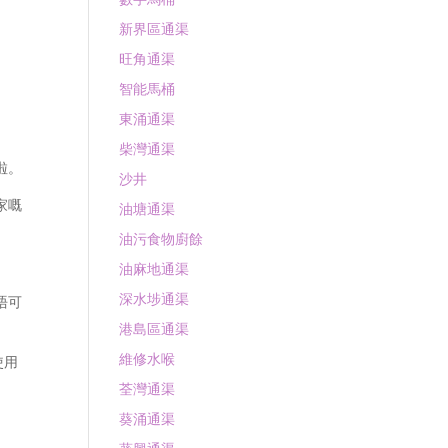
新界區通渠
旺角通渠
智能馬桶
東涌通渠
柴灣通渠
啦。
沙井
家嘅
油塘通渠
油污食物廚餘
。
油麻地通渠
深水埗通渠
唔可
港島區通渠
維修水喉
使用
荃灣通渠
葵涌通渠