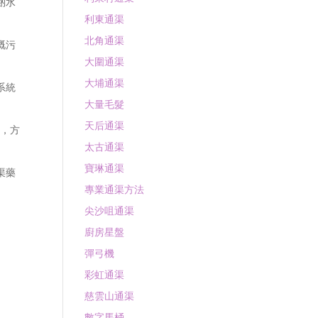
啲水
利東通渠
北角通渠
嘅污
大圍通渠
大埔通渠
系統
大量毛髮
天后通渠
在，方
太古通渠
寶琳通渠
渠藥
專業通渠方法
尖沙咀通渠
廚房星盤
彈弓機
彩虹通渠
慈雲山通渠
數字馬桶