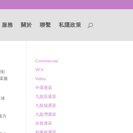
服務
關於
聯繫
私隱政策
Commercial
VFX
彩虹
渠服
Video
中環通渠
九龍區通渠
道堵
九龍城通渠
九龍灣通渠
渠方
佐敦通渠
利東村通渠