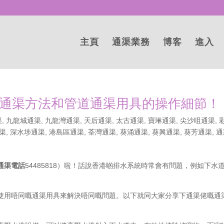
主頁
通渠業務
博客
進入
通渠方法和管道通渠用具的操作細節！
渠
,
九龍城通渠
,
九龍灣通渠
,
天后通渠
,
太古通渠
,
寶琳通渠
,
尖沙咀通渠
,
渠
,
深水埗通渠
,
港島區通渠
,
荃灣通渠
,
葵涌通渠
,
葵興通渠
,
葵芳通渠
,
通
通渠電話
54485818）啦！話說香港啲排水系統時常會有問題，例如下水
使用唔同嘅通渠用具來解決唔同嘅問題。以下就同大家分享下通渠佬嘅通