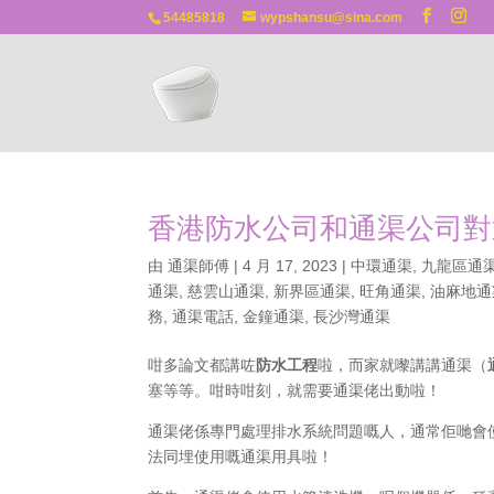
54485818
wypshansu@sina.com
香港防水公司和通渠公司對
由
通渠師傅
|
4 月 17, 2023
|
中環通渠
,
九龍區通
通渠
,
慈雲山通渠
,
新界區通渠
,
旺角通渠
,
油麻地通
務
,
通渠電話
,
金鐘通渠
,
長沙灣通渠
咁多論文都講咗
防水工程
啦，而家就嚟講講通渠（
塞等等。咁時咁刻，就需要通渠佬出動啦！
通渠佬係專門處理排水系統問題嘅人，通常佢哋會
法同埋使用嘅通渠用具啦！