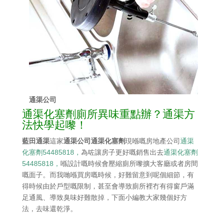
通渠公司
通渠化塞劑廁所異味重點辦？通渠方
法快學起嚟！
藍田通渠
這家
通渠公司通渠化塞劑
現喺嘅房地產公司
通渠
化塞劑54485818，
為咗讓房子更好嘅銷售出去
通渠化塞劑
54485818，
喺設計嘅時候會壓縮廁所嚟擴大客廳或者房間
嘅面子。而我哋喺買房嘅時候，好難留意到呢個細節，有
得時候由於戶型嘅限制，甚至會導致廁所裡冇有得窗戶滿
足通風、導致臭味好難散掉，下面小編教大家幾個好方
法，去味還乾淨。