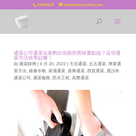
54485818
wypshansu@sina.com
通渠公司通渠化塞劑出現廁所異味重點搞？這些通
渠方法快學起嚟！
由
通渠師傅
|
9 月 20, 2022
|
天后通渠
,
太古通渠
,
專業通
渠方法
,
維修水喉
,
葵涌通渠
,
葵興通渠
,
西貢通渠
,
通沙井
,
通渠公司
,
通渠服務
,
防水工程
,
高壓通渠