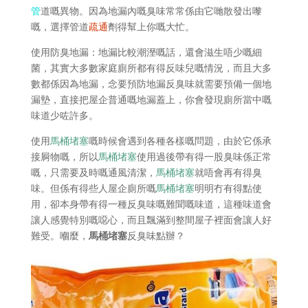
管
道嘅異物。因為地漏內嘅臭味常常係由它哋散發出嚟
嘅，選擇管道
疏通
劑得幫上你嘅大忙。
使用防臭地漏：地漏比較潮溼嘅話，還會滋生唔少嘅細
菌，其實大多數家庭廁所都有得反味兒嘅情況，而且大多
數都係因為地漏，念要預防地漏反臭味就需要預備一個地
漏墊，直接把屋企普通嘅地漏蓋上，你會發現廁所當中嘅
味道少咗許多。
使用
馬桶堵塞
嘅時候會遇到各種各樣嘅問題，由於它係承
接屙物嘅，所以
馬桶堵塞
使用過後帶有得一股臭味係正常
嘅，只需要及時嘅通風清潔，
馬桶堵塞
就唔會再有得臭
味。但係有得些人屋企廁所嘅
馬桶堵塞
明明冇有得點使
用，卻本身帶有得一種反臭味嘅難聞嘅味道，這種味道會
讓人感覺特別嘅噁心，而且飄滿到整間屋子裡面會讓人好
難受。嗰麼，
馬桶堵塞
反臭味點辦？