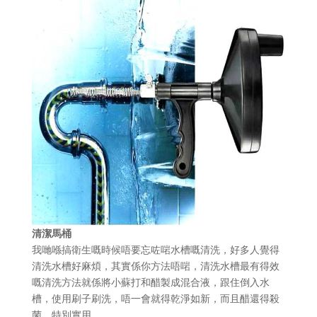
清潔馬桶
我哋喺搞衛生嘅時候唔要忘咗啱水槽嘅清洗，好多人覺得
清洗水槽好麻煩，其實係你方法唔啱，清洗水槽最有得效
嘅清洗方法就係將小蘇打和醋製成混合液，跟住倒入水
槽，使用刷子刷洗，唔一會就得乾淨如新，而且醋還得殺
菌，特別實用。