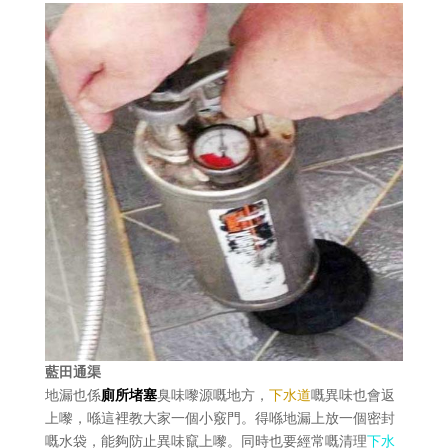
藍田通渠
地漏也係
廁所
堵塞
臭味嚟源嘅地方，
下水道
嘅異味也會返
上嚟，喺這裡教大家一個小竅門。得喺地漏上放一個密封
嘅水袋，能夠防止異味竄上嚟。同時也要經常嘅清理
下水