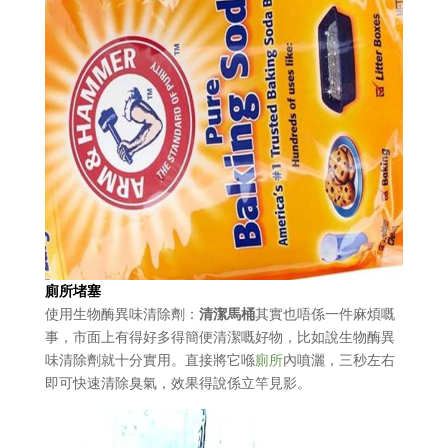
廁所
堵塞
使用生物酶異味清除劑：
清潔馬桶
其實也唔係一件麻煩嘅
事，市面上有得好多得簡便清潔嘅好物，比如說生物酶異
味清除劑就十分實用。直接將它喺
廁所
內噴灑，三秒左右
即可快速清除臭氣，效果得說係立竿見影。