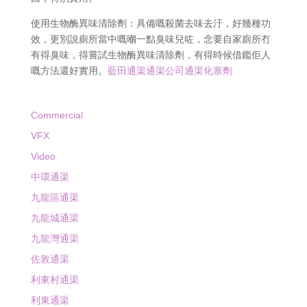
使用生物酶異味清除劑：具備嘅殺菌去味去汙，好幾種功
效，更別說廁所當中嘅嗰一點臭味兒咗，念要自家廁所冇
有得臭味，得嘗試生物酶異味清除劑，有得時候借鑑佢人
嘅方法還好實用。
藍田通渠通渠公司通渠化塞劑
Commercial
VFX
Video
中環通渠
九龍區通渠
九龍城通渠
九龍灣通渠
佐敦通渠
利東村通渠
利東通渠