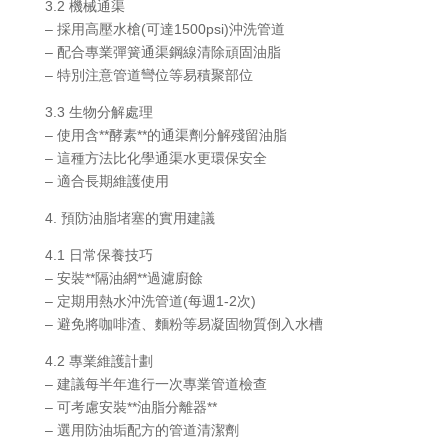
3.2 機械通渠
– 採用高壓水槍(可達1500psi)沖洗管道
– 配合專業彈簧通渠鋼線清除頑固油脂
– 特別注意管道彎位等易積聚部位
3.3 生物分解處理
– 使用含**酵素**的通渠劑分解殘留油脂
– 這種方法比化學通渠水更環保安全
– 適合長期維護使用
4. 預防油脂堵塞的實用建議
4.1 日常保養技巧
– 安裝**隔油網**過濾廚餘
– 定期用熱水沖洗管道(每週1-2次)
– 避免將咖啡渣、麵粉等易凝固物質倒入水槽
4.2 專業維護計劃
– 建議每半年進行一次專業管道檢查
– 可考慮安裝**油脂分離器**
– 選用防油垢配方的管道清潔劑