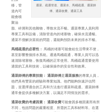
移，管
通渠、疏通管道、通渠水、馬桶疏通、通渠師
道內可
傅、通渠收費、通渠工具
能會積
聚油
脂、碎屑和其他雜物，導致水流不暢。通渠專業人員利用
專業工具和設備，清除管道內的堵塞物，確保水流通暢。
通渠不僅解決當前的問題，還能夠預防未來的排水不暢。
馬桶疏通的必要性：
馬桶的堵塞可能會給生活帶來不便，
甚至影響整個排水系統。通過馬桶疏通，專業人員可以迅
速清除堵塞物，恢復馬桶的正常使用。馬桶疏通需要使用
適當的工具和技術，以確保操作的安全性和效果。
通渠師傅的專業技能：
通渠師傅
是
通渠服務
的專業人員，
他們具有豐富的經驗和專業知識。他們能夠快速評估問
題，並選擇適合的工具和方法進行通渠和疏通。通渠師傅
通常會提供多種解決方案，以滿足不同情況的需求。
通渠收費的考慮因素：
通渠收費
可能會因多種因素而有所
不同，包括問題的嚴重程度、所需的工具和材料等。在選