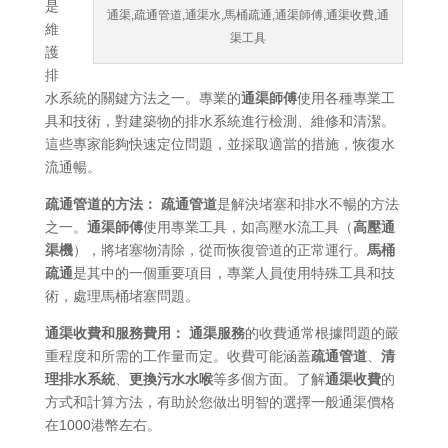
是
通渠,疏通管道,通渠水,馬桶疏通,通渠師傅,通渠收費,通
維
渠工具
護
排
水系統的關鍵方法之一。專業的
通渠師傅
使用各種專業工
具和技術，對建築物的排水系統進行檢測、維修和清潔。
這些專家能夠快速定位問題，並採取適當的措施，恢復水
流通暢。
疏通管道的方法：
疏通管道
是解決堵塞和排水不暢的方法
之一。
通渠師傅
使用專業工具，如高壓水流工具（
高壓通
渠機
），將堵塞物清除，從而恢復管道的正常運行。
馬桶
疏通
是其中的一個重要項目，專業人員使用特殊工具和技
術，處理馬桶堵塞問題。
通渠收費和服務費用：
通渠服務
的收費通常根據問題的嚴
重程度和所需的工作量而定。收費可能涵蓋
疏通管道
、
清
理排水系統
、
更換污水水喉
等多個方面。了解
通渠收費
的
方式和計算方法，有助於您做出明智的選擇一般通渠價格
在1000港幣左右。