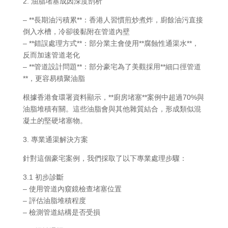
2. 油脂堵塞成因深度剖析
– **長期油污積累**：香港人習慣煎炒煮炸，廚餘油污直接
倒入水槽，冷卻後黏附在管道內壁
– **錯誤處理方式**：部分業主會使用**腐蝕性通渠水**，
反而加速管道老化
– **管道設計問題**：部分豪宅為了美觀採用**細口徑管道
**，更容易積聚油脂
根據香港食環署資料顯示，**廚房堵塞**案例中超過70%與
油脂堆積有關。這些油脂會與其他雜質結合，形成類似混
凝土的堅硬堵塞物。
3. 專業通渠解決方案
針對這個豪宅案例，我們採取了以下專業處理步驟：
3.1 初步診斷
– 使用管道內窺鏡檢查堵塞位置
– 評估油脂堆積程度
– 檢測管道結構是否受損