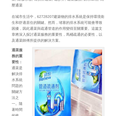
壓通渠
在城市生活中，62728207建築物的排水系統是保持環境衛
生和舒適居住的關鍵。然而，堵塞的排水系統可能會導致
困擾，因此通渠與疏通管道的作用變得至關重要。這篇文
章將深入探討通渠服務的重要性，馬桶疏通的必要性，以
及通渠師傅所提供的解決方案。
通渠服
務的重
要性：
通渠是
解決排
水系統
問題的
關鍵方
法之
一。隨
著時間
的推