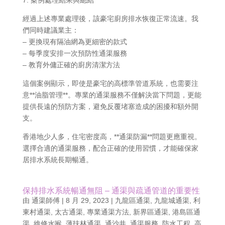
7. 案例處理結果與總結
經過上述專業處理後，該豪宅廚房排水恢復正常流速。我
們同時建議業主：
– 更換現有隔油網為更細密的款式
– 每季度安排一次預防性通渠服務
– 教育外傭正確的廚房清潔方法
這個案例顯示，即使是豪宅的高標準管道系統，也需要注
意**油脂管理**。專業的通渠服務不僅解決當下問題，更能
提供長遠的預防方案，避免反覆堵塞造成的困擾和額外開
支。
香港地少人多，住宅密度高，**通渠防漏**問題更應重視。
選擇合適的通渠服務，配合正確的使用習慣，才能確保家
居排水系統長期暢通。
保持排水系統暢通無阻 – 通渠與疏通管道的重要性
由
通渠師傅
|
8 月 29, 2023
|
九龍區通渠
,
九龍城通渠
,
利
東村通渠
,
太古通渠
,
專業通渠方法
,
新界區通渠
,
港島區通
渠
,
維修水喉
,
薄扶林通渠
,
通沙井
,
通渠服務
,
防水工程
,
高