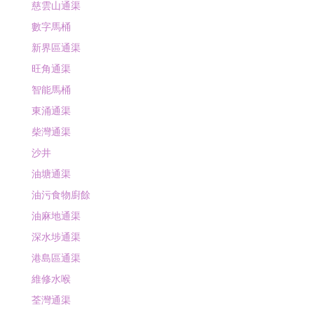
慈雲山通渠
數字馬桶
新界區通渠
旺角通渠
智能馬桶
東涌通渠
柴灣通渠
沙井
油塘通渠
油污食物廚餘
油麻地通渠
深水埗通渠
港島區通渠
維修水喉
荃灣通渠