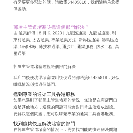
有需要更多幫助的話，請致電54485818，我們隨時為您提
供協助。
邨屋主管道堵塞咗搵邊個部門解決？
由
通渠師傅
|
8 月 6, 2023
|
九龍區通渠
,
九龍城通渠
,
利
東村通渠
,
太古通渠
,
專業通渠方法
,
新界區通渠
,
港島區通
渠
,
維修水喉
,
薄扶林通渠
,
通沙井
,
通渠服務
,
防水工程
,
高
壓通渠
邨屋主管道堵塞咗搵邊個部門解決
我店門後便坑渠堵塞咗叫後便通開都唔搞54485818，好似
噉嘅情況係搵邊個部門。
搵到專業的通渠工具香港服務
如果您遇到了邨屋主管道堵塞的情況，無論是在商店門口
還是其他地方，這樣的問題可能會對日常生活造成困擾。
要解決這個問題，您可以聯繫專業的通渠工具香港服務。
找到能夠快速解決堵塞的部門
在邨屋主管道堵塞的情況下，需要找到能夠快速解決問題