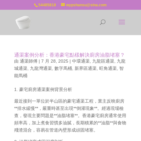
54485818
wypshansu@sina.com
通渠案例分析：香港豪宅點樣解決廚房油脂堵塞？
由
通渠師傅
|
7 月 28, 2025
|
中環通渠
,
九龍區通渠
,
九龍
城通渠
,
九龍灣通渠
,
數字馬桶
,
新界區通渠
,
旺角通渠
,
智
能馬桶
1. 豪宅廚房通渠案例背景分析
最近接到一單位於半山區的豪宅通渠工程，業主反映廚房
**排水緩慢**，嚴重時甚至出現**倒灌現象**。經過現場檢
查，發現主要問題是**油脂堵塞**。香港豪宅廚房通常使用
頻率高，加上煮食習慣多油膩，長期積累的**油脂**與食物
殘渣混合，容易在管道內壁形成頑固堵塞。