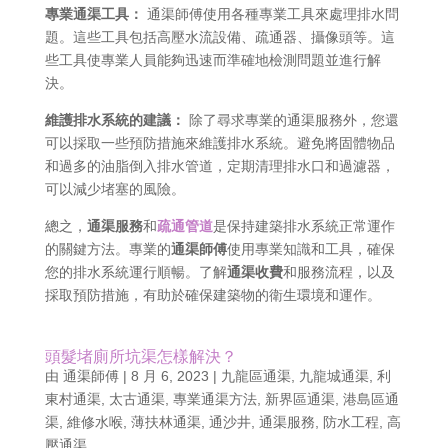
專業通渠工具：
通渠師傅使用各種專業工具來處理排水問
題。這些工具包括高壓水流設備、疏通器、攝像頭等。這
些工具使專業人員能夠迅速而準確地檢測問題並進行解
決。
維護排水系統的建議：
除了尋求專業的通渠服務外，您還
可以採取一些預防措施來維護排水系統。避免將固體物品
和過多的油脂倒入排水管道，定期清理排水口和過濾器，
可以減少堵塞的風險。
總之，
通渠服務
和
疏通管道
是保持建築排水系統正常運作
的關鍵方法。專業的
通渠師傅
使用專業知識和工具，確保
您的排水系統運行順暢。了解
通渠收費
和服務流程，以及
採取預防措施，有助於確保建築物的衛生環境和運作。
頭髮堵廁所坑渠怎樣解決？
由
通渠師傅
|
8 月 6, 2023
|
九龍區通渠
,
九龍城通渠
,
利
東村通渠
,
太古通渠
,
專業通渠方法
,
新界區通渠
,
港島區通
渠
,
維修水喉
,
薄扶林通渠
,
通沙井
,
通渠服務
,
防水工程
,
高
壓通渠