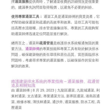
擇
通渠服務
提供商時，了解通渠收費的詳細情況是很重要
的。建議事先詢問並取得報價，以避免不必要的糾紛。
使用專業通渠工具：
通渠工具是通渠師傅的寶貴資產，它
們幫助確保通渠和疏通的高效率和效果。這些工具可能包
括高壓水流噴嘴、排水管道攝像頭等。專業的工具能夠幫
助通渠師傅迅速定位問題並進行解決。
總而言之，通渠和
疏通管道
是維護排水系統暢通無阻的重
要方法。
通渠師傅
的專業技能和專業工具有助於解決排水
問題，確保建築物的衛生環境和居住品質。當您面臨排水
問題時，考慮尋求專業的通渠服務，以確保操作的安全和
解決的效果。
維護建築排水系統的專業指南 – 通渠服務、疏通管
道及相關知識
由
通渠師傅
|
8 月 29, 2023
|
九龍區通渠
,
九龍城通渠
,
利
東村通渠
,
太古通渠
,
專業通渠方法
,
新界區通渠
,
港島區通
渠
,
維修水喉
,
薄扶林通渠
,
通沙井
,
通渠服務
,
防水工程
,
高
壓通渠