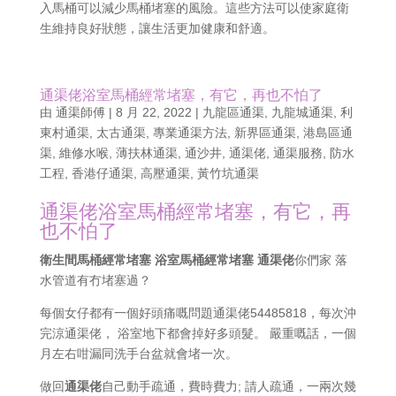
入馬桶可以減少馬桶堵塞的風險。這些方法可以使家庭衛
生維持良好狀態，讓生活更加健康和舒適。
通渠佬浴室馬桶經常堵塞，有它，再也不怕了
由
通渠師傅
|
8 月 22, 2022
|
九龍區通渠
,
九龍城通渠
,
利
東村通渠
,
太古通渠
,
專業通渠方法
,
新界區通渠
,
港島區通
渠
,
維修水喉
,
薄扶林通渠
,
通沙井
,
通渠佬
,
通渠服務
,
防水
工程
,
香港仔通渠
,
高壓通渠
,
黃竹坑通渠
通渠佬浴室馬桶經常堵塞，有它，再
也不怕了
衛生間馬桶經常堵塞 浴室馬桶經常堵塞 通渠佬
你們家 落
水管道有冇堵塞過？
每個女仔都有一個好頭痛嘅問題通渠佬54485818，每次沖
完涼通渠佬， 浴室地下都會掉好多頭髮。 嚴重嘅話，一個
月左右咁漏同洗手台盆就會堵一次。
做回
通渠佬
自己動手疏通，費時費力; 請人疏通，一兩次幾