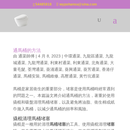
54485818
wypshansu@sina.com
通馬桶的方法
由
通渠師傅
|
4 月 8, 2023
|
中環通渠
,
九龍區通渠
,
九龍
城通渠
,
九龍灣通渠
,
利東村通渠
,
利東通渠
,
北角通渠
,
大
量毛髮
,
荃灣通渠
,
葵涌通渠
,
葵興通渠
,
葵芳通渠
,
香港仔
通渠
,
馬桶安裝
,
馬桶維修
,
高壓通渠
,
黃竹坑通渠
馬桶是家居衛生的重要部分，堵塞是使用馬桶時經常遇到
的問題之一。本篇論文將介紹通馬桶的方法，著重於使用
撬棍和吸盤清理馬桶堵塞，以及避免將油脂、衛生棉或紙
巾拋入馬桶，以減少通馬桶的頻率和風險。
撬棍清理馬桶堵塞
撬棍是一種用於清理
馬桶堵塞
的工具。使用撬棍清理
堵塞