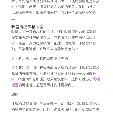
時，首先需要將水從馬桶裡面排出，並使用潤滑劑塗抹撬
棍的頂部。然後，將撬棍插入馬桶的出口，並用力推入，
以清除堵塞物。繼續使用撬棍，直到完全清除堵塞物為
止。
吸盤清理馬桶堵塞
吸盤是另一種
通
馬桶的工具。使用吸盤清理馬桶堵塞時，
需要先將馬桶中的水排出，並將吸盤貼在馬桶的出口上
方。然後，用力拉起吸盤，創建一個負壓，使堵塞物移
動。重複此過程，直到完全清除堵塞物為止。
避免將油脂、衛生棉或紙巾拋入馬桶
避免將油脂、衛生棉或紙巾拋入馬桶是減少通馬桶頻率和
風險的有效方法。油脂和其他廚房廢料應該丟入廚餘桶
中，衛生棉和紙巾應該放入垃圾桶中。這樣可以減少
馬桶
堵塞
的可能性，並延長馬桶的使用壽命。
總結
通馬桶是家庭衛生的重要部分，使用撬棍和吸盤是清理馬
桶堵塞的有效方法。此外，避免將油脂、衛生棉或紙巾拋