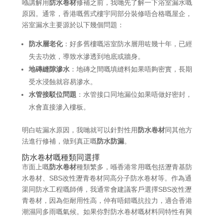
喺講解用
防水卷材
修補之前，我哋先了解一下浴室漏水嘅
原因。通常，香港嘅舊式樓宇同部分裝修唔合格嘅屋企，
浴室漏水主要源於以下幾個問題：
防水層老化
：好多舊樓嘅浴室防水層用咗幾十年，已經
失去功效，導致水滲透到地底或牆身。
地磚縫隙滲水
：地磚之間嘅填縫料如果唔夠密實，長期
受水浸蝕就容易滲水。
水管接駁位問題
：水管接口同地漏位如果唔做好密封，
水會直接滲入樓板。
明白咗漏水原因，我哋就可以針對性用
防水卷材
同其他方
法進行修補，做到真正嘅
防水防漏
。
防水卷材嘅種類同選擇
市面上嘅
防水卷材
種類繁多，喺香港常用嘅包括瀝青基防
水卷材、SBS改性瀝青卷材同高分子防水卷材等。作為通
渠同防水工程嘅師傅，我通常會建議客戶選擇SBS改性瀝
青卷材，因為佢耐用性高，仲有唔錯嘅抗拉力，適合香港
潮濕同多雨嘅氣候。如果你對防水卷材嘅材料同特性有興