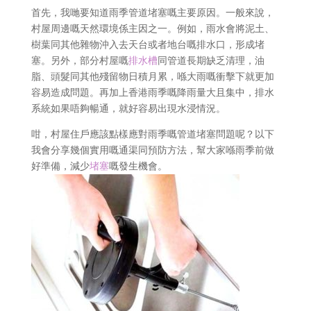
首先，我哋要知道雨季管道堵塞嘅主要原因。一般來說，
村屋周邊嘅天然環境係主因之一。例如，雨水會將泥土、
樹葉同其他雜物沖入去天台或者地台嘅排水口，形成堵
塞。另外，部分村屋嘅
排水槽
同管道長期缺乏清理，油
脂、頭髮同其他殘留物日積月累，喺大雨嘅衝擊下就更加
容易造成問題。再加上香港雨季嘅降雨量大且集中，排水
系統如果唔夠暢通，就好容易出現水浸情況。
咁，村屋住戶應該點樣應對雨季嘅管道堵塞問題呢？以下
我會分享幾個實用嘅通渠同預防方法，幫大家喺雨季前做
好準備，減少
堵塞
嘅發生機會。