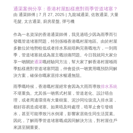
通渠案例分享：香港村屋點樣應對雨季管道堵塞？
由
通渠師傅
|
7 月 27, 2025
|
九龍城通渠
,
佐敦通渠
,
大量
毛髮
,
太古通渠
,
廚房星盤
,
彈弓機
作為一名資深的香港通渠師傅，我見過唔少因為雨季而引
發嘅管道堵塞問題，特別係喺香港嘅村屋地區。由於村屋
多數位於地勢較低或者排水系統唔夠完善嘅地方，一到雨
季，管道堵塞就成為屋主嘅頭痛問題。今日我就同大家分
享一啲關於
通渠
嘅經驗同方法，幫大家了解香港村屋喺雨
季點樣應對管道堵塞問題，仲會提供一啲實用嘅預防同解
決方案，確保你嘅家居排水暢通無阻。
雨季嘅時候，香港嘅村屋經常會因為大雨而導致
排水系統
不堪重負。尤其係一啲舊式村屋，管道老化、設計唔合
理，或者周邊環境有大量樹葉、泥沙同垃圾流入排水渠，
都好容易造成堵塞。如果唔及時處理，唔單止會引發積
水，甚至可能導致污水倒灌，影響家居衛生同生活質素。
因此，了解雨季管道堵塞嘅成因同解決方法，對村屋住戶
來講至關重要。