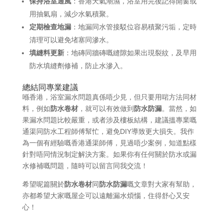
保持浴室通風
：香港天氣潮濕，浴室用完後記得開窗或
用抽氣扇，減少水氣積聚。
定期檢查地漏
：地漏同水管接駁位容易積聚污垢，定時
清理可以避免堵塞同滲水。
填縫料更新
：地磚同牆磚嘅縫隙如果出現裂紋，及早用
防水填縫劑修補，防止水滲入。
總結同專業建議
喺香港，浴室漏水問題真係唔少見，但只要用啱方法同材
料，例如
防水卷材
，就可以有效做到
防水防漏
。當然，如
果漏水問題比較嚴重，或者涉及樓板結構，建議搵專業嘅
通渠同防水工程師傅幫忙，避免DIY導致更大損失。我作
為一個有經驗嘅香港通渠師傅，見過唔少案例，知道點樣
針對唔同情況制定解決方案。如果你有任何關於防水或漏
水修補嘅問題，隨時可以留言同我交流！
希望呢篇關於
防水卷材
同
防水防漏
嘅文章對大家有幫助，
亦都希望大家嘅屋企可以遠離漏水煩惱，住得舒心又安
心！