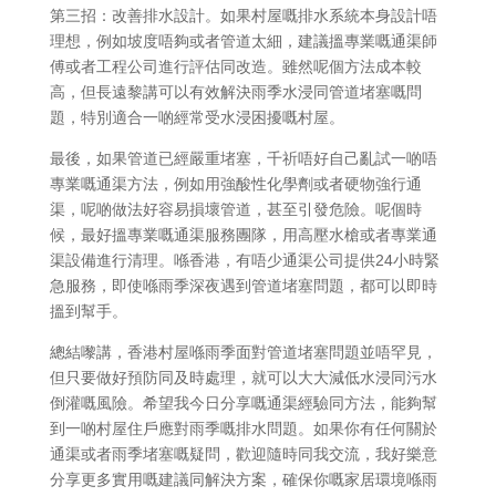
第三招：改善排水設計。如果村屋嘅排水系統本身設計唔
理想，例如坡度唔夠或者管道太細，建議搵專業嘅通渠師
傅或者工程公司進行評估同改造。雖然呢個方法成本較
高，但長遠黎講可以有效解決雨季水浸同管道堵塞嘅問
題，特別適合一啲經常受水浸困擾嘅村屋。
最後，如果管道已經嚴重堵塞，千祈唔好自己亂試一啲唔
專業嘅通渠方法，例如用強酸性化學劑或者硬物強行通
渠，呢啲做法好容易損壞管道，甚至引發危險。呢個時
候，最好搵專業嘅通渠服務團隊，用高壓水槍或者專業通
渠設備進行清理。喺香港，有唔少通渠公司提供24小時緊
急服務，即使喺雨季深夜遇到管道堵塞問題，都可以即時
搵到幫手。
總結嚟講，香港村屋喺雨季面對管道堵塞問題並唔罕見，
但只要做好預防同及時處理，就可以大大減低水浸同污水
倒灌嘅風險。希望我今日分享嘅通渠經驗同方法，能夠幫
到一啲村屋住戶應對雨季嘅排水問題。如果你有任何關於
通渠或者雨季堵塞嘅疑問，歡迎隨時同我交流，我好樂意
分享更多實用嘅建議同解決方案，確保你嘅家居環境喺雨