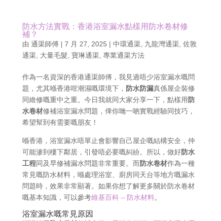
防水方法實戰：香港浴室漏水點樣用防水卷材修
補？
由
通渠師傅
|
7 月 27, 2025
|
中環通渠
,
九龍灣通渠
,
佐敦
通渠
,
大量毛髮
,
寶琳通渠
,
專業通渠方法
作為一名資深的香港通渠師傅，我見過唔少浴室漏水嘅問
題，尤其喺香港咁潮濕嘅環境下，
防水防漏
真係屋企裝修
同維修嘅重中之重。今日我就同大家分享一下，點樣用
防
水卷材
修補浴室漏水問題，俾你哋一啲實戰經驗同技巧，
希望幫到有需要嘅朋友！
喺香港，浴室漏水唔單止會影響自己屋企嘅結構安全，仲
可能滲到樓下鄰居，引發唔必要嘅糾紛。所以，做好
防水
工程
同及早修補漏水問題非常重要。而
防水卷材
作為一種
常見嘅防水材料，喺處理浴室、廚房同天台等地方嘅漏水
問題時，效果非常顯著。如果你想了解更多關於防水卷材
嘅基本知識，可以參考
維基百科 – 防水材料
。
浴室漏水嘅常見原因