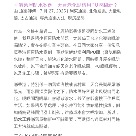
香港舊屋防水案例：天台老化點樣用PU膜翻新？
由
通渠師傅
|
7 月 27, 2025
|
利東通渠
,
北角通渠
,
大量毛
髮
,
太古通渠
,
專業通渠方法
,
廚房星盤
作為一名擁有超過二十年經驗嘅香港通渠同防水工程師
傅，我見過唔少舊屋防水問題，尤其係天台老化導致嘅滲
漏情況，實在令唔少業主頭痛。今日同大家分享一個常見
嘅香港舊屋防水案例，重點講解點樣利用
PU膜
（聚氨酯防
水膜）翻新天台，解決老化滲水問題，同時提升屋企嘅防
水效能。以下會詳細介紹天台老化嘅成因、PU膜嘅優勢，
以及施工步驟，希望幫到有需要嘅朋友。
喺香港，特別係一啲舊式唐樓或者村屋，天台長期暴露喺
陽光、雨水同溫度變化之下，防水層好容易出現裂縫同老
化。呢啲問題唔單止會導致滲水，甚至會影響樓下住戶嘅
生活。如果唔及早處理，滲水仲可能引致結構性損壞，例
如鋼筋銹蝕同混凝土剝落，維修成本會大幅增加。所以，
防水工程
喺舊屋翻新中至關重要，而選擇合適嘅材料同施
工方法就成為關鍵。