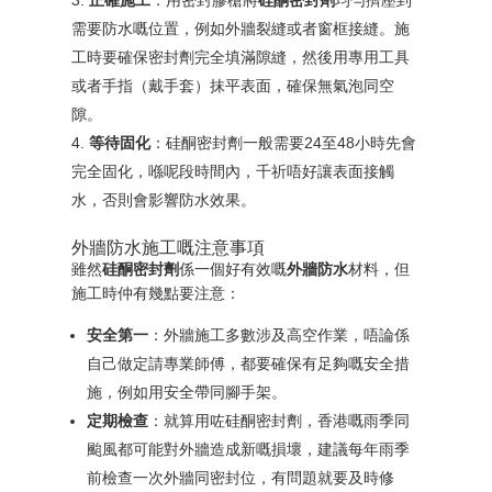
正確施工
：用密封膠槍將
硅酮密封劑
均勻擠壓到
需要防水嘅位置，例如外牆裂縫或者窗框接縫。施
工時要確保密封劑完全填滿隙縫，然後用專用工具
或者手指（戴手套）抹平表面，確保無氣泡同空
隙。
等待固化
：硅酮密封劑一般需要24至48小時先會
完全固化，喺呢段時間內，千祈唔好讓表面接觸
水，否則會影響防水效果。
外牆防水施工嘅注意事項
雖然
硅酮密封劑
係一個好有效嘅
外牆防水
材料，但
施工時仲有幾點要注意：
安全第一
：外牆施工多數涉及高空作業，唔論係
自己做定請專業師傅，都要確保有足夠嘅安全措
施，例如用安全帶同腳手架。
定期檢查
：就算用咗硅酮密封劑，香港嘅雨季同
颱風都可能對外牆造成新嘅損壞，建議每年雨季
前檢查一次外牆同密封位，有問題就要及時修