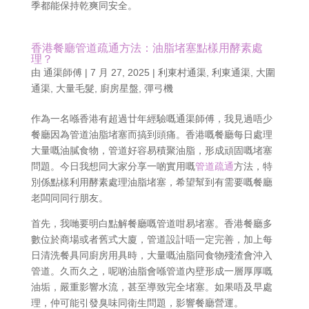
季都能保持乾爽同安全。
香港餐廳管道疏通方法：油脂堵塞點樣用酵素處
理？
由
通渠師傅
|
7 月 27, 2025
|
利東村通渠
,
利東通渠
,
大圍
通渠
,
大量毛髮
,
廚房星盤
,
彈弓機
作為一名喺香港有超過廿年經驗嘅通渠師傅，我見過唔少
餐廳因為管道油脂堵塞而搞到頭痛。香港嘅餐廳每日處理
大量嘅油膩食物，管道好容易積聚油脂，形成頑固嘅堵塞
問題。今日我想同大家分享一啲實用嘅
管道疏通
方法，特
別係點樣利用酵素處理油脂堵塞，希望幫到有需要嘅餐廳
老闆同同行朋友。
首先，我哋要明白點解餐廳嘅管道咁易堵塞。香港餐廳多
數位於商場或者舊式大廈，管道設計唔一定完善，加上每
日清洗餐具同廚房用具時，大量嘅油脂同食物殘渣會沖入
管道。久而久之，呢啲油脂會喺管道內壁形成一層厚厚嘅
油垢，嚴重影響水流，甚至導致完全堵塞。如果唔及早處
理，仲可能引發臭味同衛生問題，影響餐廳營運。