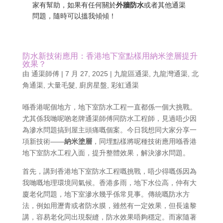
家有幫助，如果有任何關於
外牆防水
或者其他通渠
問題，隨時可以搵我傾傾！
防水新技術應用：香港地下室點樣用納米塗層提升
效果？
由
通渠師傅
|
7 月 27, 2025
|
九龍區通渠
,
九龍灣通渠
,
北
角通渠
,
大量毛髮
,
廚房星盤
,
彩虹通渠
喺香港呢個地方，地下室防水工程一直都係一個大挑戰。
尤其係我哋呢啲老牌通渠師傅同防水工程師，見過唔少因
為滲水問題搞到屋主頭痛嘅個案。今日我想同大家分享一
項新技術——
納米塗層
，同埋點樣將呢種技術應用喺香港
地下室防水工程入面，提升整體效果，解決滲水問題。
首先，講到香港地下室防水工程嘅挑戰，唔少得嘅係因為
我哋嘅地理環境同氣候。香港多雨，地下水位高，仲有大
廈老化問題，地下室滲水幾乎係常見事。傳統嘅防水方
法，例如用瀝青或者防水膜，雖然有一定效果，但長遠黎
講，容易老化同出現裂縫，防水效果唔夠穩定。而家隨著