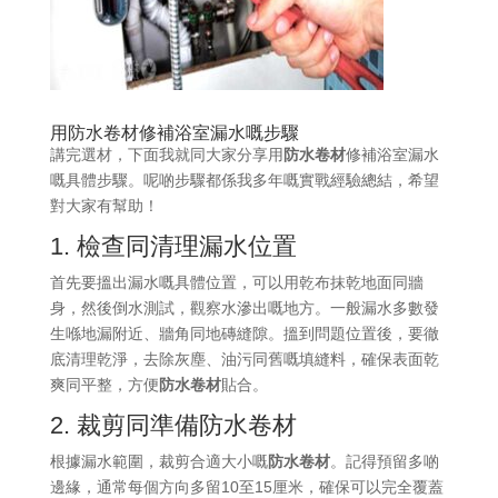
用防水卷材修補浴室漏水嘅步驟
講完選材，下面我就同大家分享用
防水卷材
修補浴室漏水
嘅具體步驟。呢啲步驟都係我多年嘅實戰經驗總結，希望
對大家有幫助！
1. 檢查同清理漏水位置
首先要搵出漏水嘅具體位置，可以用乾布抹乾地面同牆
身，然後倒水測試，觀察水滲出嘅地方。一般漏水多數發
生喺地漏附近、牆角同地磚縫隙。搵到問題位置後，要徹
底清理乾淨，去除灰塵、油污同舊嘅填縫料，確保表面乾
爽同平整，方便
防水卷材
貼合。
2. 裁剪同準備防水卷材
根據漏水範圍，裁剪合適大小嘅
防水卷材
。記得預留多啲
邊緣，通常每個方向多留10至15厘米，確保可以完全覆蓋