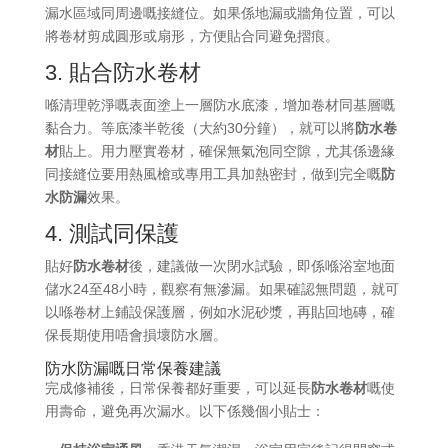
漏水區域同周邊嘅接縫位。如果係地漏或牆角位置，可以
將卷材剪成圓形或扇形，方便貼合同避免摺痕。
3. 貼合防水卷材
喺清理乾淨嘅表面塗上一層防水底漆，增加卷材同基層嘅
黏合力。等底漆半乾後（大約30分鐘），就可以將
防水卷
材
貼上。用力壓實卷材，確保無氣泡同空隙，尤其係邊緣
同接縫位要用熱風槍或專用工具加熱密封，做到完全嘅
防
水防漏
效果。
4. 測試同保護
貼好
防水卷材
後，建議做一次閉水試驗，即係喺浴室地面
儲水24至48小時，觀察有無滲漏。如果確認無問題，就可
以喺卷材上鋪設保護層，例如水泥砂漿，再貼回地磚，確
保長期使用唔會損壞防水層。
防水防漏嘅日常保養建議
完成修補後，日常保養都好重要，可以延長
防水卷材
嘅使
用壽命，避免再次漏水。以下係幾個小貼士：