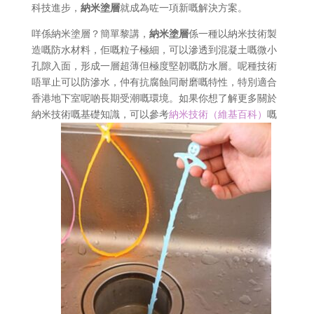
科技進步，
納米塗層
就成為咗一項新嘅解決方案。
咩係納米塗層？簡單黎講，
納米塗層
係一種以納米技術製
造嘅防水材料，佢嘅粒子極細，可以滲透到混凝土嘅微小
孔隙入面，形成一層超薄但極度堅韌嘅防水層。呢種技術
唔單止可以防滲水，仲有抗腐蝕同耐磨嘅特性，特別適合
香港地下室呢啲長期受潮嘅環境。如果你想了解更多關於
納米技術嘅基礎知識，可以參考
納米技術（維基百科）
嘅