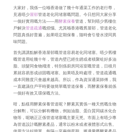
大家好，我係一位喺香港做了幾十年通渠工作的老行尊，
見過唔少
屋邨
管道老化同堵塞嘅問題。今日想同大家分享
一個好實用嘅方法——用
酵素保養
管道，幫到唔少舊樓住
戶解決
管道疏通
嘅煩惱。尤其喺香港嘅舊屋邨，管道老化
問題真係好普遍，如果唔定期保養，隨時會引發水浸同異
味問題。
首先講講點解香港屋邨嘅管道容易老化同堵塞。唔少舊樓
嘅管道用咗幾十年，管道內壁已經生銹或者積聚咗好多油
脂、頭髮同食物殘渣，特別係廚房同浴室嘅管道，日積月
累就容易形成頑固嘅堵塞。如果唔及時處理，管道疏通嘅
成本同難度只會越來越高。所以，作為資深通渠師傅，我
一直建議住戶平時要做簡單嘅管道保養，而酵素保養就係
一個好有效又環保嘅方法。
咁，點樣用酵素保養管道呢？酵素其實係一種天然嘅生物
分解劑，可以分解有機物，例如油脂、蛋白質同碳水化合
物等，呢啲正正係管道堵塞嘅主要元兇。市面上有唔少專
為管道設計嘅酵素產品，通常以粉末或者液體形式出售。
使用方法好簡單，每隔一至兩個星期，將適量嘅酵素產品