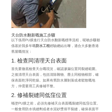
天台防水翻新嘅施工步驟
以下係用PU膜進行天台防水翻新嘅標準流程，呢啲步驟都
係基於我多年嘅
防水工程
經驗總結出嚟，適合大多數香港
舊屋嘅情況：
1. 檢查同清理天台表面
首先要徹底檢查天台嘅現況，確認滲漏位置同裂縫範圍。
之後清理天台表面，包括清除雜物、塵土同植物根部，確
保表面乾淨同乾燥。如果有舊防水層剝落或者鬆散嘅地
方，仲需要用工具修補平整。
2. 修補裂縫同低窪位置
喺塗PU膜之前，必須先修補天台表面嘅裂縫同低窪位置。
一般會用防水填縫劑或者水泥砂漿填平裂縫，確保表面平