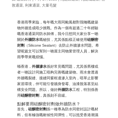
敦通渠
,
利東通渠
,
大量毛髮
香港雨季來臨，每年嘅大雨同颱風都對我哋嘅建築
物外牆造成唔少挑戰。作為一個有超過二十年經驗
嘅香港通渠同防水師傅，我今日想同大家分享一啲
關於
外牆防水
嘅秘技，尤其係點樣正確使用
硅酮密
封劑
（Silicone Sealant）去防止外牆滲水問題。希
望呢篇文可以幫到一啲屋主同物業管理人員，解決
雨季帶來嘅煩惱。
喺香港，
外牆滲水
係好常見嘅問題，尤其係舊樓或
者一啲設計同施工唔夠完善嘅建築物。雨水會透過
外牆嘅裂縫、接縫同窗框邊滲入室內，唔單止影響
家居環境，仲可能引發牆身發霉、油漆脫落甚至結
構安全問題。所以，做好
外牆防水
工程，特別係善
用
硅酮密封劑
，真係刻不容緩。
點解要用硅酮密封劑做外牆防水？
首先，
硅酮密封劑
係一種專為防水同密封設計嘅材
料，佢有極強嘅耐候性同彈性，可以抵受香港潮濕