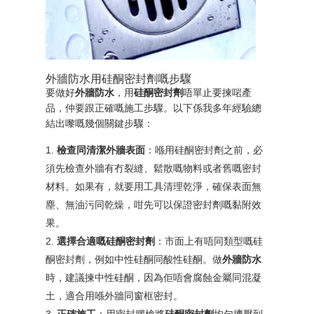
外牆防水用硅酮密封劑嘅步驟
要做好
外牆防水
，用
硅酮密封劑
唔單止要揀啱產
品，仲要跟正確嘅施工步驟。以下係我多年經驗總
結出嚟嘅幾個關鍵步驟：
檢查同清潔外牆表面
：喺用硅酮密封劑之前，必
須先檢查外牆有冇裂縫、鬆散嘅物料或者舊嘅密封
材料。如果有，就要用工具清理乾淨，確保表面無
塵、無油污同乾燥，咁先可以保證密封劑嘅黏附效
果。
選擇合適嘅硅酮密封劑
：市面上有唔同類型嘅硅
酮密封劑，例如中性硅酮同酸性硅酮。做
外牆防水
時，建議揀中性硅酮，因為佢唔會腐蝕金屬同混凝
土，適合用喺外牆同窗框密封。