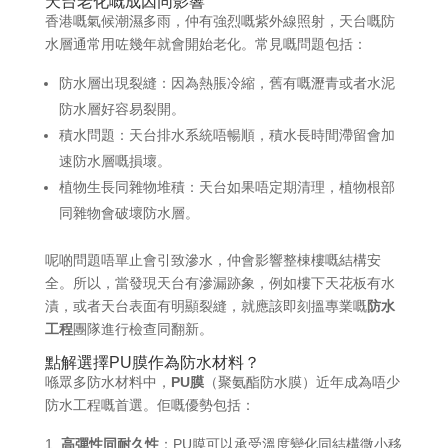
天台老化嘅成因同影響
香港嘅氣候潮濕多雨，仲有強烈嘅紫外線照射，天台嘅防
水層通常用咗幾年就會開始老化。常見嘅問題包括：
防水層出現裂縫：因為熱脹冷縮，舊有嘅瀝青或者水泥
防水層好容易裂開。
積水問題：天台排水系統唔暢順，積水長時間滯留會加
速防水層嘅損壞。
植物生長同雜物堆積：天台如果唔定期清理，植物根部
同雜物會破壞防水層。
呢啲問題唔單止會引致滲水，仲會影響整棟樓嘅結構安
全。所以，當發現天台有滲漏跡象，例如樓下天花板有水
漬，或者天台表面有明顯裂縫，就應該即刻搵專業嘅
防水
工程
團隊進行檢查同翻新。
點解選擇PU膜作為防水材料？
喺眾多防水材料中，
PU膜
（聚氨酯防水膜）近年成為唔少
防水工程嘅首選。佢嘅優勢包括：
高彈性同耐久性
：PU膜可以承受溫度變化同結構微小移