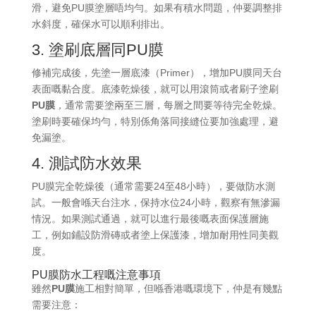
滑，避免PU膜塗層唔均勻。如果有積水問題，仲要調整排
水斜度，確保水可以順利排出。
3. 塗刷底層同PU膜
修補完成後，先塗一層底漆（Primer），增加PU膜同天台
表面嘅黏合度。底漆乾燥後，就可以用滾筒或者刷子塗刷
PU膜
，通常需要塗兩至三層，每層之間要等待完全乾燥。
塗刷時要確保均勻，特別係角落同接縫位要加強處理，避
免漏塗。
4. 測試防水效果
PU膜完全乾燥後（通常需要24至48小時），要做防水測
試。一般會喺天台注水，保持水位24小時，觀察有無滲漏
情況。如果測試通過，就可以進行最後嘅表面保護層施
工，例如鋪設防滑磚或者塗上保護漆，增加耐用性同美觀
度。
PU膜防水工程嘅注意事項
雖然
PU膜
施工相對簡單，但喺香港嘅環境下，仲是有幾點
需要注意：