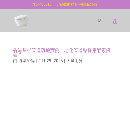
54485818
wypshansu@sina.com
香港屋邨管道疏通實例：老化管道點樣用酵素保
養？
由
通渠師傅
|
7 月 29, 2025
|
大量毛髮