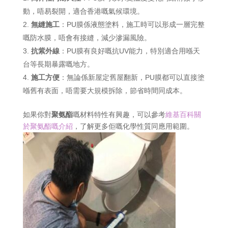
動，唔易裂開，適合香港嘅氣候環境。
無縫施工
：PU膜係液態塗料，施工時可以形成一層完整
嘅防水膜，唔會有接縫，減少滲漏風險。
抗紫外線
：PU膜有良好嘅抗UV能力，特別適合用喺天
台等長期暴露嘅地方。
施工方便
：無論係新屋定舊屋翻新，PU膜都可以直接塗
喺舊有表面，唔需要大規模拆除，節省時間同成本。
如果你對
聚氨酯
嘅材料特性有興趣，可以參考
維基百科關
於聚氨酯嘅介紹
，了解更多佢嘅化學性質同應用範圍。