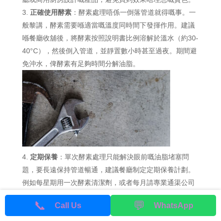
正確使用酵素
：酵素處理唔係一倒落管道就得嘅事。一
般黎講，酵素需要喺適當嘅溫度同時間下發揮作用。建議
喺餐廳收舖後，將酵素按照說明書比例溶解於溫水（約30-
40°C），然後倒入管道，並靜置數小時甚至過夜。期間避
免沖水，俾酵素有足夠時間分解油脂。
定期保養
：單次酵素處理只能解決眼前嘅油脂堵塞問
題，要長遠保持管道暢通，建議餐廳制定定期保養計劃。
例如每星期用一次酵素清潔劑，或者每月請專業通渠公司
進行全面檢查同清潔，咁樣可以大大減低管道堵塞嘅機
📞
💬
Call Us
WhatsApp
會。