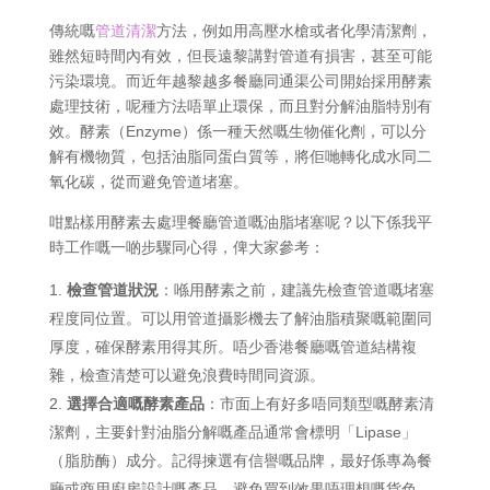
傳統嘅
管道清潔
方法，例如用高壓水槍或者化學清潔劑，
雖然短時間內有效，但長遠黎講對管道有損害，甚至可能
污染環境。而近年越黎越多餐廳同通渠公司開始採用酵素
處理技術，呢種方法唔單止環保，而且對分解油脂特別有
效。酵素（Enzyme）係一種天然嘅生物催化劑，可以分
解有機物質，包括油脂同蛋白質等，將佢哋轉化成水同二
氧化碳，從而避免管道堵塞。
咁點樣用酵素去處理餐廳管道嘅油脂堵塞呢？以下係我平
時工作嘅一啲步驟同心得，俾大家參考：
檢查管道狀況
：喺用酵素之前，建議先檢查管道嘅堵塞
程度同位置。可以用管道攝影機去了解油脂積聚嘅範圍同
厚度，確保酵素用得其所。唔少香港餐廳嘅管道結構複
雜，檢查清楚可以避免浪費時間同資源。
選擇合適嘅酵素產品
：市面上有好多唔同類型嘅酵素清
潔劑，主要針對油脂分解嘅產品通常會標明「Lipase」
（脂肪酶）成分。記得揀選有信譽嘅品牌，最好係專為餐
廳或商用廚房設計嘅產品，避免買到效果唔理想嘅貨色。