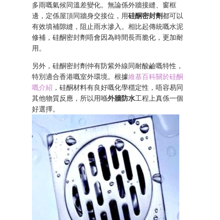
多雨嘅氣候同溫差變化。無論係外牆接縫、窗框
邊，定係屋頂同牆身交接位，用
硅酮密封劑
都可以
有效填補隙縫，阻止雨水滲入。相比起傳統嘅水泥
修補，硅酮密封劑唔會因為時間長而脆化，更加耐
用。
另外，硅酮密封劑仲有防紫外線同耐酸鹼嘅特性，
特別適合香港嘅室外環境。根據
維基百科關於硅酮
嘅介紹
，硅酮材料有良好嘅化學穩定性，唔容易同
其他物質反應，所以用喺
外牆防水
工程上真係一個
好選擇。