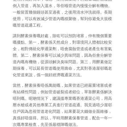
倒入管道，再加入溫水，等佢喺管道內慢慢分解有機物。
一般留置幾個鐘頭甚至過夜，之後用清水沖洗就得。長期
使用，可以有效減少管道內嘅積聚物，幫到你避免大規模
嘅管道疏通工程。
講到酵素保養嘅好處，除咗可以預防堵塞，仲有幾個重要
嘅優點。第一，酵素係天然成分，對環境同人體都比較安
全，相對傳統化學通渠劑，唔會腐蝕管道或者產生有害氣
體。第二，酵素保養可以減少異味問題，因為佢會分解管
道內嘅有機物，從源頭解決臭味問題。第三，用酵素做定
期保養，可以延長管道嘅使用壽命，尤其對香港屋邨嘅老
化管道來說，係一個好經濟嘅通渠方法。
當然，酵素保養唔係萬能嘅，如果管道已經嚴重堵塞或者
有結構性問題，例如管道破裂或者錯位，單靠酵素係解決
唔到嘅。呢啲情況下，建議搵專業嘅香港通渠公司，用高
壓水槍或者其他專業工具進行管道疏通。我見過唔少屋邨
住戶因為忽視管道老化問題，結果要花大錢做全面維修，
真係好唔值得。所以，平時用酵素保養管道，配合一年一
次嘅專業檢查，先至係最穩陣嘅做法。