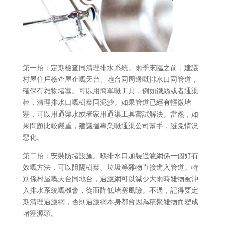
第一招：定期檢查同清理排水系統。雨季來臨之前，建議
村屋住戶檢查屋企嘅天台、地台同周邊嘅排水口同管道，
確保冇雜物堵塞。可以用簡單嘅工具，例如鐵絲或者通渠
棒，清理排水口嘅樹葉同泥沙。如果管道已經有輕微堵
塞，可以用通渠水或者家用通渠工具嘗試解決。當然，如
果問題比較嚴重，建議搵專業嘅通渠公司幫手，避免情況
惡化。
第二招：安裝防堵設施。喺排水口加裝過濾網係一個好有
效嘅方法，可以阻隔樹葉、垃圾等雜物直接進入管道。特
別係村屋嘅天台同地台，過濾網可以減少大雨時雜物被沖
入排水系統嘅機會，從而降低堵塞風險。不過，記得要定
期清理過濾網，否則過濾網本身都會因為積聚雜物而變成
堵塞源頭。