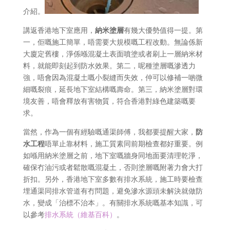
介紹。
講返香港地下室應用，
納米塗層
有幾大優勢值得一提。第
一，佢嘅施工簡單，唔需要大規模嘅工程改動。無論係新
大廈定舊樓，淨係喺混凝土表面噴塗或者刷上一層納米材
料，就能即刻起到防水效果。第二，呢種塗層嘅滲透力
強，唔會因為混凝土嘅小裂縫而失效，仲可以修補一啲微
細嘅裂痕，延長地下室結構嘅壽命。第三，納米塗層對環
境友善，唔會釋放有害物質，符合香港對綠色建築嘅要
求。
當然，作為一個有經驗嘅通渠師傅，我都要提醒大家，
防
水工程
唔單止靠材料，施工質素同前期檢查都好重要。例
如喺用納米塗層之前，地下室嘅牆身同地面要清理乾淨，
確保冇油污或者鬆散嘅混凝土，否則塗層嘅附著力會大打
折扣。另外，香港地下室多數有排水系統，施工時要檢查
埋通渠同排水管道有冇問題，避免滲水源頭未解決就做防
水，變成「治標不治本」。有關排水系統嘅基本知識，可
以參考
排水系統（維基百科）
。