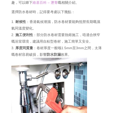
趣，可以睇下
維基百科 – 瀝青
嘅相關介紹。
選擇防水卷材時，記得要考慮以下幾點：
耐候性
：香港氣候潮濕，防水卷材要能夠抵禦長期嘅濕
氣同溫度變化。
施工便利性
：部分防水卷材需要熱熔施工，唔適合狹窄
嘅浴室環境，建議用自粘型卷材，施工簡單又安全。
厚度同質量
：卷材厚度一般喺1.5mm至3mm之間，太薄
嘅卷材容易破損，影響
防水防漏
效果。