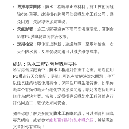
選擇專業團隊
：防水工程唔單止靠材料，施工技術同經
驗都好重要。建議搵有牌照同信譽嘅防水工程公司，避
免因施工失誤導致滲漏重現。
天氣影響
：施工期間要避免下雨同高濕度環境，否則會
影響PU膜嘅乾燥同黏合效果。
定期檢查
：即使完成翻新，建議每隔一至兩年檢查一次
天台防水層，及早發現問題可以減少維修成本。
總結：防水工程對舊屋嘅重要性
喺香港舊屋翻新中，
防水工程
絕對係重中之重。透過使用
PU膜
進行天台翻新，唔單止可以有效解決滲水問題，仲可
以延長建築物嘅使用壽命，保障住戶嘅生活質素。如果你
嘅屋企有類似嘅天台老化或者滲漏問題，唔妨考慮採用PU
膜作為解決方案。當然，記得搵專業嘅防水工程師傅進行
評估同施工，確保效果同安全。
如果你想了解更多關於
防水工程
嘅知識，可以瀏覽相關嘅
專業網站，或者參考
維基百科關於防水嘅介紹
，希望呢篇
文章對你有幫助！