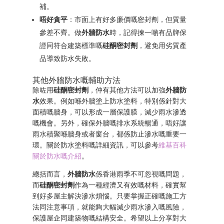
補。
唔好貪平
：市面上有好多廉價嘅密封劑，但質量
參差不齊。做
外牆防水
時，記得揀一啲有品牌保
證同符合建築標準嘅
硅酮密封劑
，避免用劣質產
品導致防水失敗。
其他外牆防水嘅輔助方法
除咗用
硅酮密封劑
，仲有其他方法可以加強
外牆防
水
效果。例如喺外牆塗上防水塗料，特別係針對大
面積嘅牆身，可以形成一層保護膜，減少雨水滲透
嘅機會。另外，確保外牆嘅排水系統暢通，唔好讓
雨水積聚喺牆身或者窗台，都係防止滲水嘅重要一
環。關於防水塗料嘅詳細資訊，可以參考
維基百科
關於防水嘅介紹
。
總括而言，
外牆防水
係香港雨季不可忽視嘅問題，
而
硅酮密封劑
作為一種經濟又有效嘅材料，確實幫
到好多屋主解決滲水煩惱。只要掌握正確嘅施工方
法同注意事項，就能夠大幅減少雨水滲入嘅風險，
保護屋企同建築物嘅結構安全。希望以上分享對大