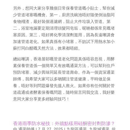
另外，想同大家分享幾個日常保養管道嘅小貼士，幫你減
少管道堵塞嘅機會。第一，廚房洗碗池唔好隨便倒油脂同
食物殘渣，最好裝個過濾網，阻止大件垃圾入管道。第
二，浴室地漏要定期清理頭髮同皂垢，呢啲都係常見嘅堵
塞原因。第三，唔好將化學清潔劑濫用，因為長遠嚟講會
加速管道老化。如果真係有小堵塞，不妨試下用熱水加小
蘇打同白醋嘅天然方法，效果都唔錯。
總結嚟講，香港屋邨嘅管道老化問題真係唔容忽視，用酵
素保養管道係一個簡單又有效嘅通渠方法，可以幫到住戶
預防堵塞、減少異味同延長管道壽命。作為一個資深通渠
師傅，我希望大家可以多啲關注管道健康，平時做足保
養，唔好等到問題爆發先搵人救火。如果你有任何關於管
道疏通或者酵素保養嘅問題，隨時留言同我交流，我好樂
意同大家分享更多經驗同技巧！
香港雨季防水秘技：外牆點樣用硅酮密封劑防滲？
由
通渠師傅
|
7 月 27, 2025
|
九龍區通渠
,
九龍城通渠
,
佐