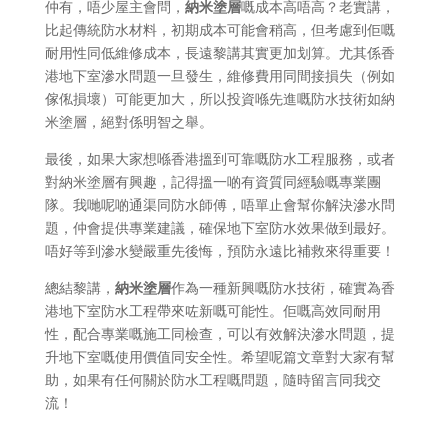
仲有，唔少屋主會問，
納米塗層
嘅成本高唔高？老實講，
比起傳統防水材料，初期成本可能會稍高，但考慮到佢嘅
耐用性同低維修成本，長遠黎講其實更加划算。尤其係香
港地下室滲水問題一旦發生，維修費用同間接損失（例如
傢俬損壞）可能更加大，所以投資喺先進嘅防水技術如納
米塗層，絕對係明智之舉。
最後，如果大家想喺香港搵到可靠嘅防水工程服務，或者
對納米塗層有興趣，記得搵一啲有資質同經驗嘅專業團
隊。我哋呢啲通渠同防水師傅，唔單止會幫你解決滲水問
題，仲會提供專業建議，確保地下室防水效果做到最好。
唔好等到滲水變嚴重先後悔，預防永遠比補救來得重要！
總結黎講，
納米塗層
作為一種新興嘅防水技術，確實為香
港地下室防水工程帶來咗新嘅可能性。佢嘅高效同耐用
性，配合專業嘅施工同檢查，可以有效解決滲水問題，提
升地下室嘅使用價值同安全性。希望呢篇文章對大家有幫
助，如果有任何關於防水工程嘅問題，隨時留言同我交
流！