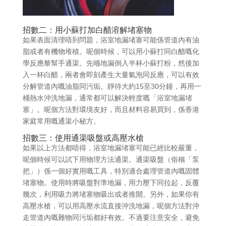
招數二：用小蘇打加白醋溶解堵塞物
如果表面清理唔到問題，浴室地漏堵塞可能係管道內有油
脂或者有機物堆積。呢個時候，可以用小蘇打同白醋嘅化
學反應黎幫手通渠。先喺地漏倒入半杯小蘇打粉，然後加
入一杯白醋，兩者會即刻產生大量氣泡同反應，可以有效
分解管道內嘅油脂同污垢。靜待大約15至30分鐘，再用一
桶熱水沖洗地漏，通常都可以解決輕度嘅「浴室地漏堵
塞」。呢個方法對環境友好，而且材料容易買到，係香港
家庭常用嘅通渠小秘方。
招數三：使用通渠吸盤或高壓水槍
如果以上方法都唔得，浴室地漏堵塞可能已經比較嚴重，
呢個時候可以試下用物理方法通渠。通渠吸盤（俗稱「泵
把」）係一個好實用嘅工具，特別適合處理管道內嘅固體
堵塞物。使用時將吸盤對準地漏，用力壓下同拉起，反覆
幾次，利用吸力將堵塞物吸出或者推開。另外，如果你有
高壓水槍，可以用高壓水流直接沖洗地漏，呢個方法對沖
走管道內嘅雜物同污垢都好有效。不過要注意安全，避免