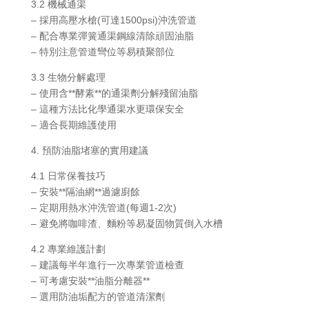
3.2 機械通渠
– 採用高壓水槍(可達1500psi)沖洗管道
– 配合專業彈簧通渠鋼線清除頑固油脂
– 特別注意管道彎位等易積聚部位
3.3 生物分解處理
– 使用含**酵素**的通渠劑分解殘留油脂
– 這種方法比化學通渠水更環保安全
– 適合長期維護使用
4. 預防油脂堵塞的實用建議
4.1 日常保養技巧
– 安裝**隔油網**過濾廚餘
– 定期用熱水沖洗管道(每週1-2次)
– 避免將咖啡渣、麵粉等易凝固物質倒入水槽
4.2 專業維護計劃
– 建議每半年進行一次專業管道檢查
– 可考慮安裝**油脂分離器**
– 選用防油垢配方的管道清潔劑