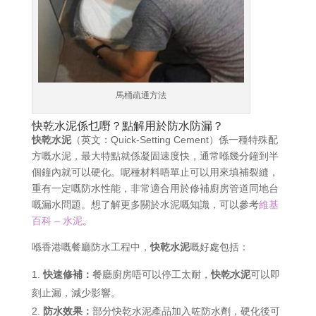
馬桶疏通方法
快乾水泥係乜嘢？點解用於防水防漏？
快乾水泥
（英文：Quick-Setting Cement）係一種特殊配
方嘅水泥，最大特點就係凝固速度快，通常喺幾分鐘到半
個鐘內就可以硬化。呢種材料唔單止可以用來填補裂縫，
重有一定嘅防水性能，非常適合用於修補廚房管道同地台
嘅漏水問題。想了解更多關於水泥嘅知識，可以參考
維基
百科 – 水泥
。
喺香港嘅餐廳防水工程中，
快乾水泥
嘅好處包括：
快速修補：
餐廳廚房唔可以停工太耐，
快乾水泥
可以即
刻止漏，減少影響。
防水效果：
部分快乾水泥產品加入咗防水劑，硬化後可