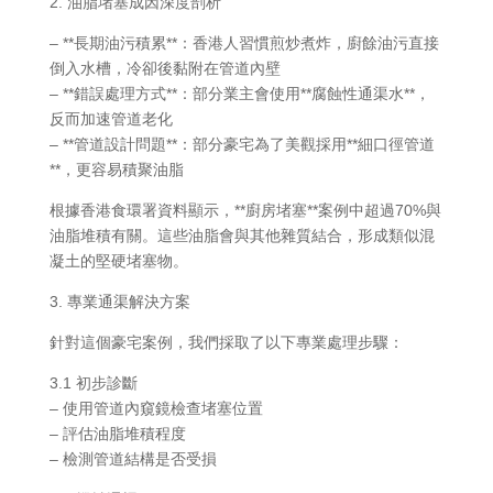
2. 油脂堵塞成因深度剖析
– **長期油污積累**：香港人習慣煎炒煮炸，廚餘油污直接
倒入水槽，冷卻後黏附在管道內壁
– **錯誤處理方式**：部分業主會使用**腐蝕性通渠水**，
反而加速管道老化
– **管道設計問題**：部分豪宅為了美觀採用**細口徑管道
**，更容易積聚油脂
根據香港食環署資料顯示，**廚房堵塞**案例中超過70%與
油脂堆積有關。這些油脂會與其他雜質結合，形成類似混
凝土的堅硬堵塞物。
3. 專業通渠解決方案
針對這個豪宅案例，我們採取了以下專業處理步驟：
3.1 初步診斷
– 使用管道內窺鏡檢查堵塞位置
– 評估油脂堆積程度
– 檢測管道結構是否受損