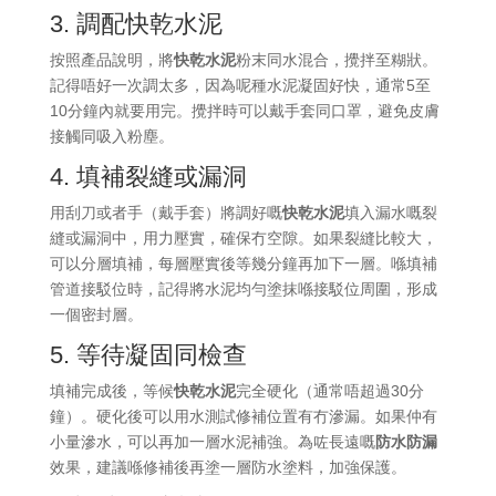
3. 調配快乾水泥
按照產品說明，將
快乾水泥
粉末同水混合，攪拌至糊狀。
記得唔好一次調太多，因為呢種水泥凝固好快，通常5至
10分鐘內就要用完。攪拌時可以戴手套同口罩，避免皮膚
接觸同吸入粉塵。
4. 填補裂縫或漏洞
用刮刀或者手（戴手套）將調好嘅
快乾水泥
填入漏水嘅裂
縫或漏洞中，用力壓實，確保冇空隙。如果裂縫比較大，
可以分層填補，每層壓實後等幾分鐘再加下一層。喺填補
管道接駁位時，記得將水泥均勻塗抹喺接駁位周圍，形成
一個密封層。
5. 等待凝固同檢查
填補完成後，等候
快乾水泥
完全硬化（通常唔超過30分
鐘）。硬化後可以用水測試修補位置有冇滲漏。如果仲有
小量滲水，可以再加一層水泥補強。為咗長遠嘅
防水防漏
效果，建議喺修補後再塗一層防水塗料，加強保護。