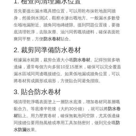
1. 檢查同清理漏水位置
首先要搵出漏水嘅具體位置，可以用乾布抹乾地面同牆
身，然後倒水測試，觀察水滲出嘅地方。一般漏水多數發
生喺地漏附近、牆角同地磚縫隙。搵到問題位置後，要徹
底清理乾淨，去除灰塵、油污同舊嘅填縫料，確保表面乾
爽同平整，方便
防水卷材
貼合。
2. 裁剪同準備防水卷材
根據漏水範圍，裁剪合適大小嘅
防水卷材
。記得預留多啲
邊緣，通常每個方向多留10至15厘米，確保可以完全覆蓋
漏水區域同周邊嘅接縫位。如果係地漏或牆角位置，可以
將卷材剪成圓形或扇形，方便貼合同避免摺痕。
3. 貼合防水卷材
喺清理乾淨嘅表面塗上一層防水底漆，增加卷材同基層嘅
黏合力。等底漆半乾後（大約30分鐘），就可以將
防水卷
材
貼上。用力壓實卷材，確保無氣泡同空隙，尤其係邊緣
同接縫位要用熱風槍或專用工具加熱密封，做到完全嘅
防
水防漏
效果。