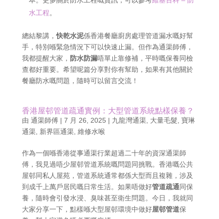
本。更多關於防水工程嘅資訊，可以參考
維基百科 – 防
水工程
。
總結黎講，
快乾水泥
係香港餐廳廚房處理管道漏水嘅好幫
手，特別喺緊急情況下可以快速止漏。但作為通渠師傅，
我都提醒大家，
防水防漏
唔單止靠修補，平時嘅保養同檢
查都好重要。希望呢篇分享對你有幫助，如果有其他關於
餐廳防水嘅問題，隨時可以留言交流！
香港屋邨管道疏通實例：大型管道系統點樣保養？
由
通渠師傅
|
7 月 26, 2025
|
九龍灣通渠
,
大量毛髮
,
寶琳
通渠
,
新界區通渠
,
維修水喉
作為一個喺香港從事通渠行業超過二十年的資深通渠師
傅，我見過唔少屋邨管道系統嘅問題同挑戰。香港嘅公共
屋邨同私人屋苑，管道系統通常都係大型而且複雜，涉及
到成千上萬戶居民嘅日常生活。如果唔做好
管道疏通
同保
養，隨時會引發水浸、臭味甚至衛生問題。今日，我就同
大家分享一下，點樣喺大型屋邨環境中做好
屋邨管道
保