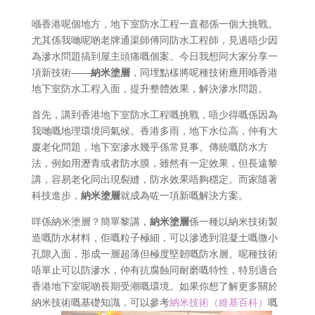
喺香港呢個地方，地下室防水工程一直都係一個大挑戰。
尤其係我哋呢啲老牌通渠師傅同防水工程師，見過唔少因
為滲水問題搞到屋主頭痛嘅個案。今日我想同大家分享一
項新技術——
納米塗層
，同埋點樣將呢種技術應用喺香港
地下室防水工程入面，提升整體效果，解決滲水問題。
首先，講到香港地下室防水工程嘅挑戰，唔少得嘅係因為
我哋嘅地理環境同氣候。香港多雨，地下水位高，仲有大
廈老化問題，地下室滲水幾乎係常見事。傳統嘅防水方
法，例如用瀝青或者防水膜，雖然有一定效果，但長遠黎
講，容易老化同出現裂縫，防水效果唔夠穩定。而家隨著
科技進步，
納米塗層
就成為咗一項新嘅解決方案。
咩係納米塗層？簡單黎講，
納米塗層
係一種以納米技術製
造嘅防水材料，佢嘅粒子極細，可以滲透到混凝土嘅微小
孔隙入面，形成一層超薄但極度堅韌嘅防水層。呢種技術
唔單止可以防滲水，仲有抗腐蝕同耐磨嘅特性，特別適合
香港地下室呢啲長期受潮嘅環境。如果你想了解更多關於
納米技術嘅基礎知識，可以參考
納米技術（維基百科）
嘅