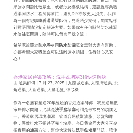
料，例如
防水卷材
，就可以有效做到
防水防漏
。當然，如
果漏水問題比較嚴重，或者涉及樓板結構，建議搵專業嘅
通渠同防水工程師傅幫忙，避免DIY導致更大損失。我作
為一個有經驗嘅香港通渠師傅，見過唔少案例，知道點樣
針對唔同情況制定解決方案。如果你有任何關於防水或漏
水修補嘅問題，隨時可以留言同我交流！
希望呢篇關於
防水卷材
同
防水防漏
嘅文章對大家有幫助，
亦都希望大家嘅屋企可以遠離漏水煩惱，住得舒心又安
心！
香港家居通渠攻略：洗手盆堵塞3招快速解決
由
通渠師傅
|
7 月 27, 2025
|
九龍城通渠
,
九龍灣通渠
,
北
角通渠
,
大圍通渠
,
大量毛髮
,
彈弓機
作為一名擁有超過20年經驗的香港通渠師傅，我見過無數
家居排水問題，尤其是
洗手盆堵塞
可謂是最常見的煩惱之
一。香港家居環境潮濕，管道容易積聚油脂、頭髮和雜
物，導致排水不暢甚至完全堵塞。今日我會同大家分享幾
招實用的
通渠
方法，幫你快速解決
洗手盆堵塞
問題，唔使