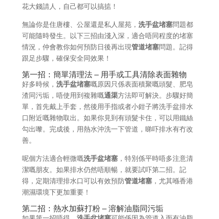
花大錢請人，自己都可以搞掂！
無論你是住唐樓、公屋還是私人屋苑，
洗手盆堵塞
問題都
可能隨時發生。以下三招由淺入深，適合唔同程度的堵塞
情況，仲會教你如何預防日後再出現
管道堵塞
問題。記得
跟足步驟，確保安全同效果！
第一招：簡單清理法 – 用手或工具清除表面雜物
好多時候，
洗手盆堵塞
嘅原因只係表面積聚嘅頭髮、肥皂
渣同污垢，唔使用到複雜嘅
通渠
方法即可解決。步驟好簡
單，首先戴上手套，然後用手指或者小鉗子將洗手盆排水
口附近嘅雜物取出。如果你見到有頭髮卡住，可以用鐵絲
勾出嚟。完成後，用熱水沖洗一下管道，睇吓排水有冇改
善。
呢個方法適合輕微嘅
洗手盆堵塞
，特別係平時唔多注意清
潔嘅朋友。如果排水仍然唔順暢，就要試吓第二招。記
得，定期清理排水口可以有效預防
管道堵塞
，尤其喺香港
潮濕環境下更加重要！
第二招：熱水加蘇打粉 – 溶解油脂同污垢
如果第一招唔得，
洗手盆堵塞
可能係因為管道入面有油脂