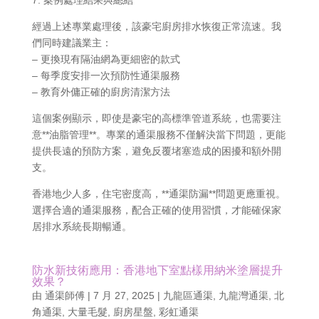
7. 案例處理結果與總結
經過上述專業處理後，該豪宅廚房排水恢復正常流速。我
們同時建議業主：
– 更換現有隔油網為更細密的款式
– 每季度安排一次預防性通渠服務
– 教育外傭正確的廚房清潔方法
這個案例顯示，即使是豪宅的高標準管道系統，也需要注
意**油脂管理**。專業的通渠服務不僅解決當下問題，更能
提供長遠的預防方案，避免反覆堵塞造成的困擾和額外開
支。
香港地少人多，住宅密度高，**通渠防漏**問題更應重視。
選擇合適的通渠服務，配合正確的使用習慣，才能確保家
居排水系統長期暢通。
防水新技術應用：香港地下室點樣用納米塗層提升
效果？
由
通渠師傅
|
7 月 27, 2025
|
九龍區通渠
,
九龍灣通渠
,
北
角通渠
,
大量毛髮
,
廚房星盤
,
彩虹通渠