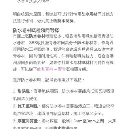
水會直接滲入樓板。
明白咗漏水原因，我哋就可以針對性用
防水卷材
同其他方
法進行修補，做到真正嘅
防水防漏
。
防水卷材嘅種類同選擇
市面上嘅
防水卷材
種類繁多，喺香港常用嘅包括瀝青基防
水卷材、SBS改性瀝青卷材同高分子防水卷材等。作為通
渠同防水工程嘅師傅，我通常會建議客戶選擇SBS改性瀝
青卷材，因為佢耐用性高，仲有唔錯嘅抗拉力，適合香港
潮濕同多雨嘅氣候。如果你對防水卷材嘅材料同特性有興
趣，可以睇下
維基百科 – 瀝青
嘅相關介紹。
選擇防水卷材時，記得要考慮以下幾點：
耐候性
：香港氣候潮濕，防水卷材要能夠抵禦長期嘅濕
氣同溫度變化。
施工便利性
：部分防水卷材需要熱熔施工，唔適合狹窄
嘅浴室環境，建議用自粘型卷材，施工簡單又安全。
厚度同質量
：卷材厚度一般喺1.5mm至3mm之間，太薄
嘅卷材容易破損，影響
防水防漏
效果。