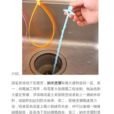
介紹。
講返香港地下室應用，
納米塗層
有幾大優勢值得一提。第
一，佢嘅施工簡單，唔需要大規模嘅工程改動。無論係新
大廈定舊樓，淨係喺混凝土表面噴塗或者刷上一層納米材
料，就能即刻起到防水效果。第二，呢種塗層嘅滲透力
強，唔會因為混凝土嘅小裂縫而失效，仲可以修補一啲微
細嘅裂痕，延長地下室結構嘅壽命。第三，納米塗層對環