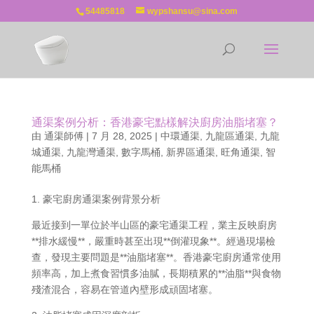
54485818
wypshansu@sina.com
通渠案例分析：香港豪宅點樣解決廚房油脂堵塞？
由
通渠師傅
|
7 月 28, 2025
|
中環通渠
,
九龍區通渠
,
九龍
城通渠
,
九龍灣通渠
,
數字馬桶
,
新界區通渠
,
旺角通渠
,
智
能馬桶
1. 豪宅廚房通渠案例背景分析
最近接到一單位於半山區的豪宅通渠工程，業主反映廚房
**排水緩慢**，嚴重時甚至出現**倒灌現象**。經過現場檢
查，發現主要問題是**油脂堵塞**。香港豪宅廚房通常使用
頻率高，加上煮食習慣多油膩，長期積累的**油脂**與食物
殘渣混合，容易在管道內壁形成頑固堵塞。