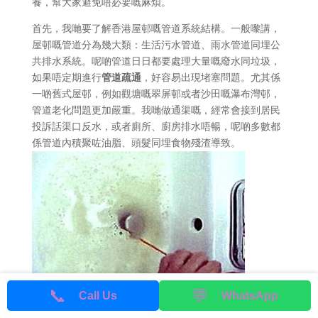
養，幫大家避免唔必要嘅麻煩。
首先，我哋要了解香港屋邨嘅管道系統結構。一般嚟講，
屋邨嘅管道分為幾大類：生活污水管道、雨水管道同埋公
共排水系統。呢啲管道日日都要處理大量嘅廢水同垃圾，
如果唔定期進行
管道疏通
，好容易出現堵塞問題。尤其係
一啲舊式屋邨，例如觀塘嘅翠屏邨或者沙田嘅瀑布灣邨，
管道老化問題更加嚴重。我哋做通渠嘅，經常會接到居民
投訴話渠口反水，或者廁所、廚房排水唔暢，呢啲多數都
係管道內積聚咗油脂、頭髮同埋食物殘渣導致。
📞
💬
Call Us
WhatsApp