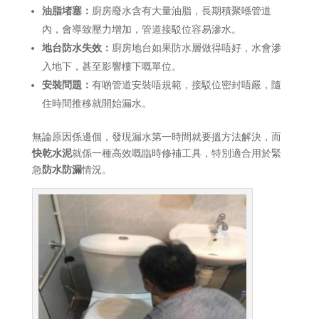
油脂堵塞：
廚房廢水含有大量油脂，長期積聚喺管道
內，會導致壓力增加，管道接駁位容易滲水。
地台防水失效：
廚房地台如果防水層做得唔好，水會滲
入地下，甚至影響樓下嘅單位。
安裝問題：
有啲管道安裝唔規範，接駁位密封唔嚴，隨
住時間推移就開始漏水。
無論原因係邊個，發現漏水第一時間就要搵方法解決，而
快乾水泥
就係一種高效嘅臨時修補工具，特別適合用於緊
急
防水防漏
情況。