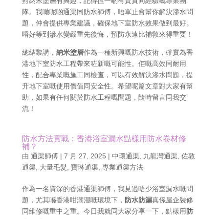
對納米塗層有興趣，記得搵一啲有資質同經驗嘅專業團
隊。我哋呢啲通渠同防水師傅，唔單止會幫你解決滲水問
題，仲會提供專業建議，確保地下室防水效果做到最好。
唔好等到滲水變嚴重先後悔，預防永遠比補救來得重要！
總結黎講，
納米塗層
作為一種新興嘅防水技術，確實為香
港地下室防水工程帶來咗新嘅可能性。佢嘅高效同耐用
性，配合專業嘅施工同檢查，可以有效解決滲水問題，提
升地下室嘅使用價值同安全性。希望呢篇文章對大家有幫
助，如果有任何關於防水工程嘅問題，隨時留言同我交
流！
防水方法實戰：香港浴室漏水點樣用防水卷材修
補？
由
通渠師傅
|
7 月 27, 2025
|
中環通渠
,
九龍灣通渠
,
佐敦
通渠
,
大量毛髮
,
寶琳通渠
,
專業通渠方法
作為一名資深的香港通渠師傅，我見過唔少浴室漏水嘅問
題，尤其喺香港咁潮濕嘅環境下，
防水防漏
真係屋企裝修
同維修嘅重中之重。今日我就同大家分享一下，點樣用
防