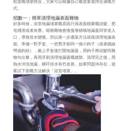
程度嘅堵塞情況，大家可以根據自己嘅需要選擇合適嘅方
式。
招數一：簡單清理地漏表面雜物
好多時候，浴室地漏堵塞嘅原因只係表面積聚嘅頭髮、肥
皂殘渣或者灰塵。呢啲雜物會慢慢堆積喺地漏蓋同管道入
口，導致排水變慢。所以第一步通渠方法就係清理地漏表
面。準備一對手套、一把舊牙刷同一個小鉤子（或者鐵線
彎成鉤狀），戴上手套後打開地漏蓋，用鉤子將頭髮同雜
物勾出黎，再用牙刷清理地漏蓋嘅縫隙。清理完之後，用
熱水沖洗地漏，睇吓排水有冇改善。如果問題仲存在，就
要試下面嘅方法解決「浴室堵塞」。