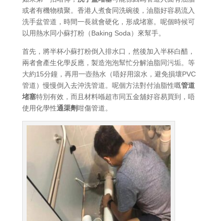
或者有機物積聚。香港人煮食同洗碗後，油脂好容易流入
洗手盆管道，時間一長就會硬化，形成堵塞。呢個時候可
以用熱水同小蘇打粉（Baking Soda）來幫手。
首先，將半杯小蘇打粉倒入排水口，然後加入半杯白醋，
兩者會產生化學反應，製造泡泡幫忙分解油脂同污垢。等
大約15分鐘，再用一壺熱水（唔好用滾水，避免損壞PVC
管道）慢慢倒入去沖洗管道。呢個方法對付油脂性嘅
管道
堵塞
特別有效，而且材料喺超市同五金舖好容易買到，唔
使用化學性
通渠劑
咁傷管道。