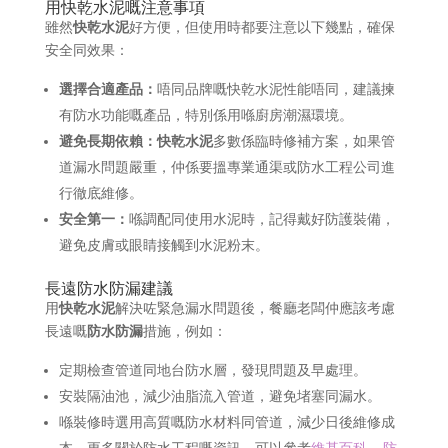
用快乾水泥嘅注意事項
雖然
快乾水泥
好方便，但使用時都要注意以下幾點，確保
安全同效果：
選擇合適產品：
唔同品牌嘅快乾水泥性能唔同，建議揀
有防水功能嘅產品，特別係用喺廚房潮濕環境。
避免長期依賴：
快乾水泥
多數係臨時修補方案，如果管
道漏水問題嚴重，仲係要搵專業通渠或防水工程公司進
行徹底維修。
安全第一：
喺調配同使用水泥時，記得戴好防護裝備，
避免皮膚或眼睛接觸到水泥粉末。
長遠防水防漏建議
用
快乾水泥
解決咗緊急漏水問題後，餐廳老闆仲應該考慮
長遠嘅
防水防漏
措施，例如：
定期檢查管道同地台防水層，發現問題及早處理。
安裝隔油池，減少油脂流入管道，避免堵塞同漏水。
喺裝修時選用高質嘅防水材料同管道，減少日後維修成