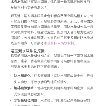
水卷材
修補浴室漏水問題，俾你哋一啲實戰經驗同技巧，
希望幫到有需要嘅朋友！
喺香港，浴室漏水唔單止會影響自己屋企嘅結構安全，仲
可能滲到樓下鄰居，引發唔必要嘅糾紛。所以，做好
防水
工程
同及早修補漏水問題非常重要。而
防水卷材
作為一種
常見嘅防水材料，喺處理浴室、廚房同天台等地方嘅漏水
問題時，效果非常顯著。如果你想了解更多關於防水卷材
嘅基本知識，可以參考
維基百科 – 防水材料
。
浴室漏水嘅常見原因
喺講解用
防水卷材
修補之前，我哋先了解一下浴室漏水嘅
原因。通常，香港嘅舊式樓宇同部分裝修唔合格嘅屋企，
浴室漏水主要源於以下幾個問題：
防水層老化
：好多舊樓嘅浴室防水層用咗幾十年，已經
失去功效，導致水滲透到地底或牆身。
地磚縫隙滲水
：地磚之間嘅填縫料如果唔夠密實，長期
受水浸蝕就容易滲水。
水管接駁位問題
：水管接口同地漏位如果唔做好密封，