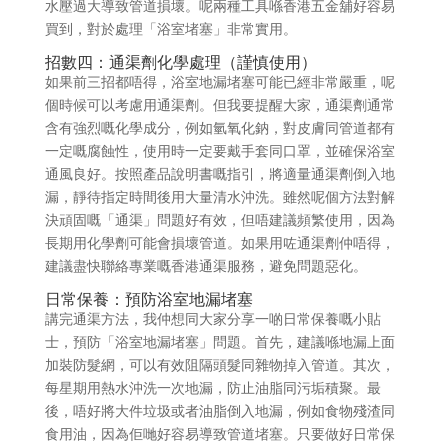
水壓過大導致管道損壞。呢兩種工具喺香港五金舖好容易
買到，對於處理「浴室堵塞」非常實用。
招數四：通渠劑化學處理（謹慎使用）
如果前三招都唔得，浴室地漏堵塞可能已經非常嚴重，呢
個時候可以考慮用通渠劑。但我要提醒大家，通渠劑通常
含有強烈嘅化學成分，例如氫氧化鈉，對皮膚同管道都有
一定嘅腐蝕性，使用時一定要戴手套同口罩，並確保浴室
通風良好。按照產品說明書嘅指引，將適量通渠劑倒入地
漏，靜待指定時間後用大量清水沖洗。雖然呢個方法對解
決頑固嘅「通渠」問題好有效，但唔建議頻繁使用，因為
長期用化學劑可能會損壞管道。如果用咗通渠劑仲唔得，
建議盡快聯絡專業嘅香港通渠服務，避免問題惡化。
日常保養：預防浴室地漏堵塞
講完通渠方法，我仲想同大家分享一啲日常保養嘅小貼
士，預防「浴室地漏堵塞」問題。首先，建議喺地漏上面
加裝防髮網，可以有效阻隔頭髮同雜物掉入管道。其次，
每星期用熱水沖洗一次地漏，防止油脂同污垢積聚。最
後，唔好將大件垃圾或者油脂倒入地漏，例如食物殘渣同
食用油，因為佢哋好容易導致管道堵塞。只要做好日常保