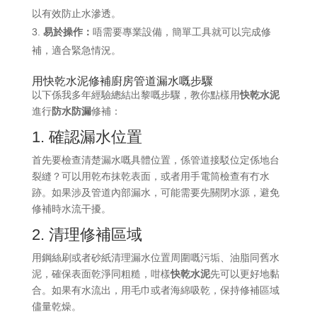
以有效防止水滲透。
易於操作：
唔需要專業設備，簡單工具就可以完成修
補，適合緊急情況。
用快乾水泥修補廚房管道漏水嘅步驟
以下係我多年經驗總結出黎嘅步驟，教你點樣用
快乾水泥
進行
防水防漏
修補：
1. 確認漏水位置
首先要檢查清楚漏水嘅具體位置，係管道接駁位定係地台
裂縫？可以用乾布抹乾表面，或者用手電筒檢查有冇水
跡。如果涉及管道內部漏水，可能需要先關閉水源，避免
修補時水流干擾。
2. 清理修補區域
用鋼絲刷或者砂紙清理漏水位置周圍嘅污垢、油脂同舊水
泥，確保表面乾淨同粗糙，咁樣
快乾水泥
先可以更好地黏
合。如果有水流出，用毛巾或者海綿吸乾，保持修補區域
儘量乾燥。