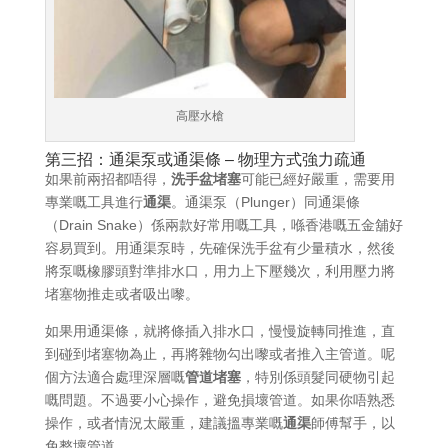
高壓水槍
第三招：通渠泵或通渠條 – 物理方式強力疏通
如果前兩招都唔得，
洗手盆堵塞
可能已經好嚴重，需要用
專業嘅工具進行
通渠
。通渠泵（Plunger）同通渠條
（Drain Snake）係兩款好常用嘅工具，喺香港嘅五金舖好
容易買到。用通渠泵時，先確保洗手盆有少量積水，然後
將泵嘅橡膠頭對準排水口，用力上下壓幾次，利用壓力將
堵塞物推走或者吸出嚟。
如果用通渠條，就將條插入排水口，慢慢旋轉同推進，直
到碰到堵塞物為止，再將雜物勾出嚟或者推入主管道。呢
個方法適合處理深層嘅
管道堵塞
，特別係頭髮同硬物引起
嘅問題。不過要小心操作，避免損壞管道。如果你唔熟悉
操作，或者情況太嚴重，建議搵專業嘅
通渠
師傅幫手，以
免整壞管道。