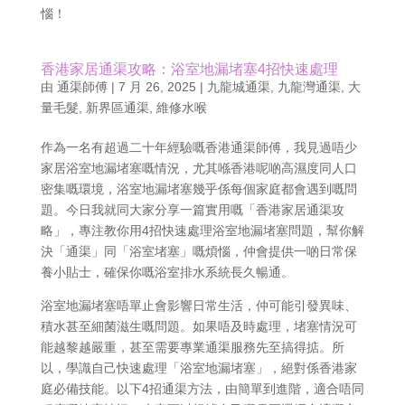
惱！
香港家居通渠攻略：浴室地漏堵塞4招快速處理
由
通渠師傅
|
7 月 26, 2025
|
九龍城通渠
,
九龍灣通渠
,
大
量毛髮
,
新界區通渠
,
維修水喉
作為一名有超過二十年經驗嘅香港通渠師傅，我見過唔少
家居浴室地漏堵塞嘅情況，尤其喺香港呢啲高濕度同人口
密集嘅環境，浴室地漏堵塞幾乎係每個家庭都會遇到嘅問
題。今日我就同大家分享一篇實用嘅「香港家居通渠攻
略」，專注教你用4招快速處理浴室地漏堵塞問題，幫你解
決「通渠」同「浴室堵塞」嘅煩惱，仲會提供一啲日常保
養小貼士，確保你嘅浴室排水系統長久暢通。
浴室地漏堵塞唔單止會影響日常生活，仲可能引發異味、
積水甚至細菌滋生嘅問題。如果唔及時處理，堵塞情況可
能越黎越嚴重，甚至需要專業通渠服務先至搞得掂。所
以，學識自己快速處理「浴室地漏堵塞」，絕對係香港家
庭必備技能。以下4招通渠方法，由簡單到進階，適合唔同