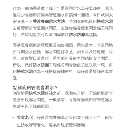
作為一個喺香港做了幾十年通渠同防水工程嘅師傅，我見
過唔少餐廳廚房因為管道漏水而搞到一團糟。今日就同大
家分享一下
香港餐廳防水方法
，特別講解點樣用
快乾水泥
去處理廚房管道漏水問題。無論你係餐廳老闆定係工程同
行，希望呢篇文可以幫到你解決
防水防漏
嘅煩惱。
香港嘅餐廳廚房環境通常都好潮濕，用水量大，管道同地
台長期受水侵蝕，漏水問題好常見。如果唔及時處理，唔
單止會影響日常運作，重可能引發衛生同結構安全問題。
所以，做好
防水防漏
工程係每間餐廳必須重視嘅一環。而
用
快乾水泥
作為一種快捷修補材料，係好多通渠師傅嘅首
選。
點解廚房管道會漏水？
喺講解用
快乾水泥
修補之前，我哋先了解一下點解廚房管
道會出現漏水問題。一般黎講，香港餐廳嘅廚房管道漏水
多數有以下幾個原因：
管道老化：
好多舊式餐廳嘅水管用咗十幾二十年，鐵管
生銹或膠管老化，容易出現裂縫同滲漏。