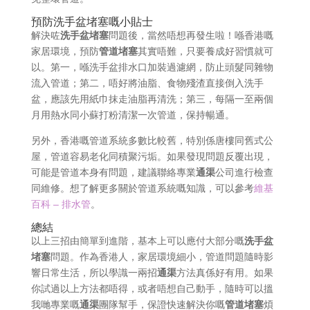
預防洗手盆堵塞嘅小貼士
解決咗
洗手盆堵塞
問題後，當然唔想再發生啦！喺香港嘅
家居環境，預防
管道堵塞
其實唔難，只要養成好習慣就可
以。第一，喺洗手盆排水口加裝過濾網，防止頭髮同雜物
流入管道；第二，唔好將油脂、食物殘渣直接倒入洗手
盆，應該先用紙巾抹走油脂再清洗；第三，每隔一至兩個
月用熱水同小蘇打粉清潔一次管道，保持暢通。
另外，香港嘅管道系統多數比較舊，特別係唐樓同舊式公
屋，管道容易老化同積聚污垢。如果發現問題反覆出現，
可能是管道本身有問題，建議聯絡專業
通渠
公司進行檢查
同維修。想了解更多關於管道系統嘅知識，可以參考
維基
百科 – 排水管
。
總結
以上三招由簡單到進階，基本上可以應付大部分嘅
洗手盆
堵塞
問題。作為香港人，家居環境細小，管道問題隨時影
響日常生活，所以學識一兩招
通渠
方法真係好有用。如果
你試過以上方法都唔得，或者唔想自己動手，隨時可以搵
我哋專業嘅
通渠
團隊幫手，保證快速解決你嘅
管道堵塞
煩