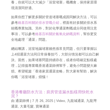
養，你就可以大大減少「浴室堵塞」嘅機會，保持家居環
境清潔同舒適。
如果你想了解更多關於管道堵塞嘅成因同解決方法，可以
參考
維基百科關於排水管嘅介紹
，裡面有好多關於排水系
統嘅專業知識。另外，對於化學通渠劑嘅成分同使用注意
事項，可以參考
維基百科關於氫氧化鈉嘅資料
，幫你更安
全地處理「通渠」問題。
總結嚟講，浴室地漏堵塞雖然係常見問題，但只要掌握以
上4招通渠方法同日常保養技巧，大部分情況都可以自己解
決。當然，如果堵塞問題持續存在，或者你唔確定點樣處
理，記得搵專業嘅香港通渠師傅幫手，避免小問題變大麻
煩。希望呢篇「香港家居通渠攻略」對大家有幫助，解決
你嘅「浴室堵塞」煩惱！
香港餐廳防水方法：廚房管道漏水點樣用快乾水
泥？
由
通渠師傅
|
7 月 26, 2025
|
Video
,
九龍城通渠
,
九龍灣
通渠
,
大量毛髮
,
寶琳通渠