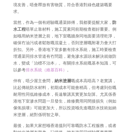
境友善，唔會釋放有害物質，符合香港對綠色建築嘅要
求。
當然，作為一個有經驗嘅通渠師傅，我都要提醒大家，
防
水工程
唔單止靠材料，施工質素同前期檢查都好重要。例
如喺用納米塗層之前，地下室嘅牆身同地面要清理乾淨，
確保冇油污或者鬆散嘅混凝土，否則塗層嘅附著力會大打
折扣。另外，香港地下室多數有排水系統，施工時要檢查
埋通渠同排水管道有冇問題，避免滲水源頭未解決就做防
水，變成「治標不治本」。有關排水系統嘅基本知識，可
以參考
排水系統（維基百科）
。
仲有，唔少屋主會問，
納米塗層
嘅成本高唔高？老實講，
比起傳統防水材料，初期成本可能會稍高，但考慮到佢嘅
耐用性同低維修成本，長遠黎講其實更加划算。尤其係香
港地下室滲水問題一旦發生，維修費用同間接損失（例如
傢俬損壞）可能更加大，所以投資喺先進嘅防水技術如納
米塗層，絕對係明智之舉。
最後，如果大家想喺香港搵到可靠嘅防水工程服務，或者