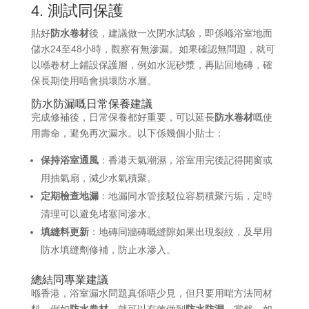
4. 測試同保護
貼好
防水卷材
後，建議做一次閉水試驗，即係喺浴室地面
儲水24至48小時，觀察有無滲漏。如果確認無問題，就可
以喺卷材上鋪設保護層，例如水泥砂漿，再貼回地磚，確
保長期使用唔會損壞防水層。
防水防漏嘅日常保養建議
完成修補後，日常保養都好重要，可以延長
防水卷材
嘅使
用壽命，避免再次漏水。以下係幾個小貼士：
保持浴室通風
：香港天氣潮濕，浴室用完後記得開窗或
用抽氣扇，減少水氣積聚。
定期檢查地漏
：地漏同水管接駁位容易積聚污垢，定時
清理可以避免堵塞同滲水。
填縫料更新
：地磚同牆磚嘅縫隙如果出現裂紋，及早用
防水填縫劑修補，防止水滲入。
總結同專業建議
喺香港，浴室漏水問題真係唔少見，但只要用啱方法同材