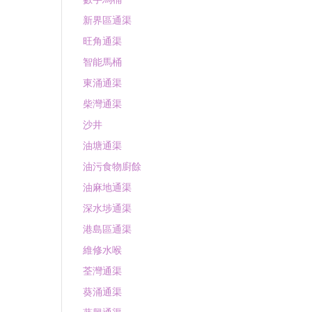
新界區通渠
旺角通渠
智能馬桶
東涌通渠
柴灣通渠
沙井
油塘通渠
油污食物廚餘
油麻地通渠
深水埗通渠
港島區通渠
維修水喉
荃灣通渠
葵涌通渠