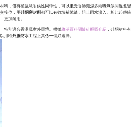
嘅材料，佢有極強嘅耐候性同彈性，可以抵受香港潮濕多雨嘅氣候同溫差
身交接位，用
硅酮密封劑
都可以有效填補隙縫，阻止雨水滲入。相比起傳
化，更加耐用。
性，特別適合香港嘅室外環境。根據
維基百科關於硅酮嘅介紹
，硅酮材料
所以用喺
外牆防水
工程上真係一個好選擇。