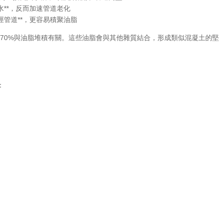
渠水**，反而加速管道老化
口徑管道**，更容易積聚油脂
超過70%與油脂堆積有關。這些油脂會與其他雜質結合，形成類似混凝土的
：