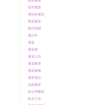
葵興通渠
葵芳通渠
薄扶林通渠
西貢通渠
蹲式馬桶
通沙井
通渠
通渠佬
通渠公司
通渠教學
通渠服務
通渠電話
金鐘通渠
長沙灣通渠
防水工程