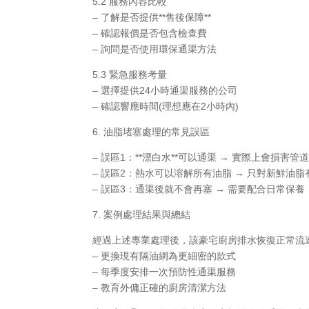
5.2 服務內容比較
– 了解是否提供**售後保障**
– 確認報價是否包含檢查費
– 詢問是否使用環保通渠方法
5.3 緊急服務考量
– 選擇提供24小時通渠服務的公司
– 確認響應時間(理想應在2小時內)
6. 油脂堵塞處理的常見誤區
– 誤區1：**漂白水**可以通渠 → 實際上會損害管
– 誤區2：熱水可以溶解所有油脂 → 只對新鮮油脂
– 誤區3：通渠後就不會再塞 → 需要配合日常保養
7. 案例處理結果與總結
經過上述專業處理後，該豪宅廚房排水恢復正常流
– 更換現有隔油網為更細密的款式
– 每季度安排一次預防性通渠服務
– 教育外傭正確的廚房清潔方法