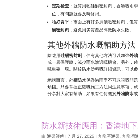
定期檢查
：就算用咗硅酮密封劑，香港嘅雨
位，有問題就要及時修補。
唔好貪平
：市面上有好多廉價嘅密封劑，但
酮密封劑
，避免用劣質產品導致防水失敗。
其他外牆防水嘅輔助方法
除咗用
硅酮密封劑
，仲有其他方法可以加強
外
成一層保護膜，減少雨水滲透嘅機會。另外，
嘅重要一環。關於防水塗料嘅詳細資訊，可以
總括而言，
外牆防水
係香港雨季不可忽視嘅問
煩惱。只要掌握正確嘅施工方法同注意事項，
分享對大家有幫助，如果有任何關於
外牆防水
防水新技術應用：香港地下
由
通渠師傅
|
7 月 27, 2025
|
九龍區通渠
,
九龍灣