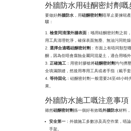
外牆防水用硅酮密封劑嘅
要做好
外牆防水
，用
硅酮密封劑
唔單止要揀啱
驟：
檢查同清潔外牆表面
：喺用硅酮密封劑之前
用工具清理乾淨，確保表面無塵、無油污同乾
選擇合適嘅硅酮密封劑
：市面上有唔同類型
酮，因為佢唔會腐蝕金屬同混凝土，適合用喺
正確施工
：用密封膠槍將
硅酮密封劑
均勻擠
全填滿隙縫，然後用專用工具或者手指（戴手
等待固化
：硅酮密封劑一般需要24至48小
果。
外牆防水施工嘅注意事項
雖然
硅酮密封劑
係一個好有效嘅
外牆防水
材料
安全第一
：外牆施工多數涉及高空作業，唔
手架。