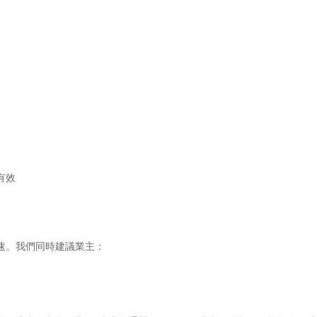
道
有效
速。我們同時建議業主：