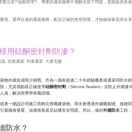
要注意**油脂管理**。專業的通渠服務不僅解決當下問題，更能提供長
更應重視。選擇合適的通渠服務，配合正確的使用習慣，才能確保家居排水
樣用硅酮密封劑防滲？
通渠
,
佐敦通渠
,
利東通渠
,
大量毛髮
建築物外牆造成唔少挑戰。作為一個有超過二十年經驗嘅香港通渠同防水
秘技，尤其係點樣正確使用
硅酮密封劑
（Silicone Sealant）去防止外牆滲
理人員，解決雨季帶來嘅煩惱。
樓或者一啲設計同施工唔夠完善嘅建築物。雨水會透過外牆嘅裂縫、接縫
能引發牆身發霉、油漆脫落甚至結構安全問題。所以，做好
外牆防水
工程
牆防水？