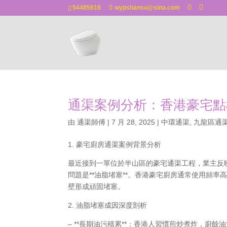
54485818
wypshansu@sina.com
通渠案例分析：香港豪宅點
由
通渠師傅
|
7 月 28, 2025
|
中環通渠
,
九龍區通
1. 豪宅廚房通渠案例背景分析
最近接到一單位於半山區的豪宅通渠工程，業主反映廚
問題是**油脂堵塞**。香港豪宅廚房通常使用頻率
壁形成頑固堵塞。
2. 油脂堵塞成因深度剖析
– **長期油污積累**：香港人習慣煎炒煮炸，廚