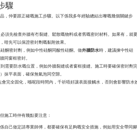
步驟
產品，仲要跟正確嘅施工步驟。以下係我多年經驗總結出嚟嘅幾個關鍵步
，必須先檢查外牆有冇裂縫、鬆散嘅物料或者舊嘅密封材料。如果有，就
燥，咁先可以保證密封劑嘅黏附效果。
嘅硅酮密封劑，例如中性硅酮同酸性硅酮。做
外牆防水
時，建議揀中性硅
外牆同窗框密封。
壓到需要防水嘅位置，例如外牆裂縫或者窗框接縫。施工時要確保密封劑
套）抹平表面，確保無氣泡同空隙。
時先會完全固化，喺呢段時間內，千祈唔好讓表面接觸水，否則會影響防水
，但施工時仲有幾點要注意：
論係自己做定請專業師傅，都要確保有足夠嘅安全措施，例如用安全帶同