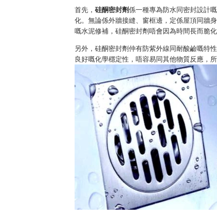
首先，
硅酮密封劑
係一種專為防水同密封設計
化。無論係外牆接縫、窗框邊，定係屋頂同牆
嘅水泥修補，硅酮密封劑唔會因為時間長而脆
另外，硅酮密封劑仲有防紫外線同耐酸鹼嘅特
良好嘅化學穩定性，唔容易同其他物質反應，