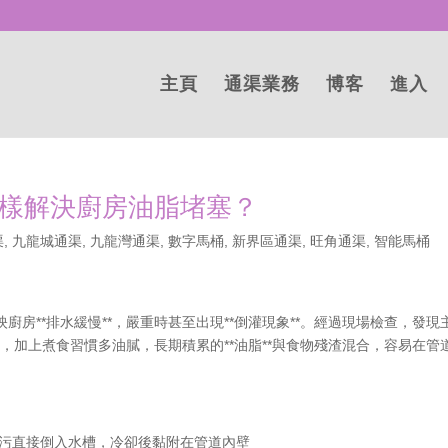
主頁
通渠業務
博客
進入
樣解決廚房油脂堵塞？
渠
,
九龍城通渠
,
九龍灣通渠
,
數字馬桶
,
新界區通渠
,
旺角通渠
,
智能馬桶
房**排水緩慢**，嚴重時甚至出現**倒灌現象**。經過現場檢查，發現
高，加上煮食習慣多油膩，長期積累的**油脂**與食物殘渣混合，容易在管
餘油污直接倒入水槽，冷卻後黏附在管道內壁