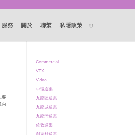
服務
關於
聯繫
私隱政策
Commercial
VFX
Video
中環通渠
主要
九龍區通渠
道內
九龍城通渠
九龍灣通渠
佐敦通渠
利東村通渠