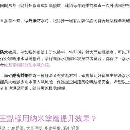
季同颱風都可能對外牆造成新嘅損壞，建議每年雨季前檢查一次外牆同密
質量參差不齊。做
外牆防水
時，記得揀一啲有品牌保證同符合建築標準嘅
牆防水
效果。例如喺外牆塗上防水塗料，特別係針對大面積嘅牆身，可以
確保外牆嘅排水系統暢通，唔好讓雨水積聚喺牆身或者窗台，都係防止滲
參考
維基百科關於防水嘅介紹
。
題，而
硅酮密封劑
作為一種經濟又有效嘅材料，確實幫到好多屋主解決滲
就能夠大幅減少雨水滲入嘅風險，保護屋企同建築物嘅結構安全。希望以
或者其他通渠問題，隨時可以搵我傾傾！
室點樣用納米塗層提升效果？
通渠
,
北角通渠
,
大量毛髮
,
廚房星盤
,
彩虹通渠