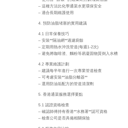
– 這種方法比化學通渠水更環保安全
– 適合長期維護使用
4. 預防油脂堵塞的實用建議
4.1 日常保養技巧
– 安裝**隔油網**過濾廚餘
– 定期用熱水沖洗管道(每週1-2次)
– 避免將咖啡渣、麵粉等易凝固物質倒入水槽
4.2 專業維護計劃
– 建議每半年進行一次專業管道檢查
– 可考慮安裝**油脂分離器**
– 選用防油垢配方的管道清潔劑
5. 香港通渠服務選擇要點
5.1 認證資格檢查
– 確認師傅持有香港**水務署**認可資格
– 檢查公司是否具備相關保險