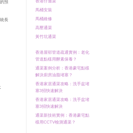
香港仔通渠
遠的預
馬桶安裝
馬桶維修
系統長
高壓通渠
黃竹坑通渠
香港屋邨管道疏通實例：老化
管道點樣用酵素保養？
通渠案例分析：香港豪宅點樣
解決廚房油脂堵塞？
師
香港家居通渠攻略：洗手盆堵
水
塞3招快速解決
香港家居通渠攻略：洗手盆堵
同
塞3招快速解決
，
通渠新技術實例：香港豪宅點
樣用CCTV檢測通渠？