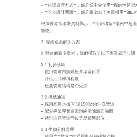
– **錯誤處理方式**：部分業主會使用**腐蝕性通
– **管道設計問題**：部分豪宅為了美觀採用**細
根據香港食環署資料顯示，**廚房堵塞**案例中
塞物。
3. 專業通渠解決方案
針對這個豪宅案例，我們採取了以下專業處理步驟
3.1 初步診斷
– 使用管道內窺鏡檢查堵塞位置
– 評估油脂堆積程度
– 檢測管道結構是否受損
3.2 機械通渠
– 採用高壓水槍(可達1500psi)沖洗管道
– 配合專業彈簧通渠鋼線清除頑固油脂
– 特別注意管道彎位等易積聚部位
3.3 生物分解處理
– 使用含**酵素**的通渠劑分解殘留油脂