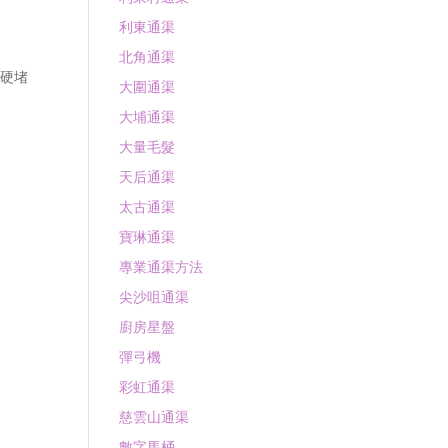
利東通渠
北角通渠
堅硬堵
大圍通渠
大埔通渠
大量毛髮
天后通渠
太古通渠
寶琳通渠
專業通渠方法
尖沙咀通渠
廚房星盤
彈弓機
彩虹通渠
慈雲山通渠
數字馬桶