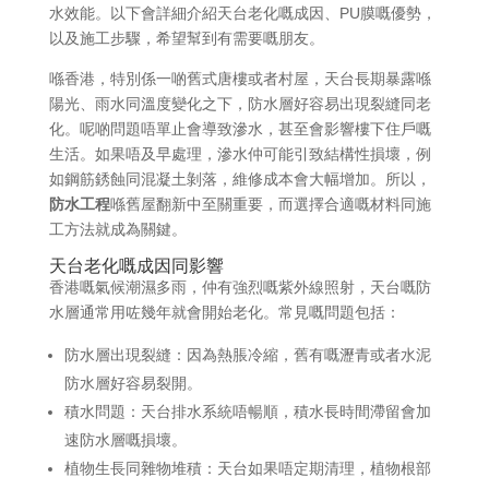
水效能。以下會詳細介紹天台老化嘅成因、PU膜嘅優勢，
以及施工步驟，希望幫到有需要嘅朋友。
喺香港，特別係一啲舊式唐樓或者村屋，天台長期暴露喺
陽光、雨水同溫度變化之下，防水層好容易出現裂縫同老
化。呢啲問題唔單止會導致滲水，甚至會影響樓下住戶嘅
生活。如果唔及早處理，滲水仲可能引致結構性損壞，例
如鋼筋銹蝕同混凝土剝落，維修成本會大幅增加。所以，
防水工程
喺舊屋翻新中至關重要，而選擇合適嘅材料同施
工方法就成為關鍵。
天台老化嘅成因同影響
香港嘅氣候潮濕多雨，仲有強烈嘅紫外線照射，天台嘅防
水層通常用咗幾年就會開始老化。常見嘅問題包括：
防水層出現裂縫：因為熱脹冷縮，舊有嘅瀝青或者水泥
防水層好容易裂開。
積水問題：天台排水系統唔暢順，積水長時間滯留會加
速防水層嘅損壞。
植物生長同雜物堆積：天台如果唔定期清理，植物根部