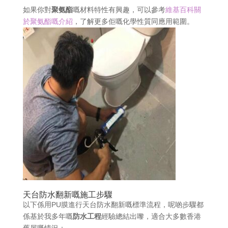
如果你對
聚氨酯
嘅材料特性有興趣，可以參考
維基百科關
於聚氨酯嘅介紹
，了解更多佢嘅化學性質同應用範圍。
天台防水翻新嘅施工步驟
以下係用PU膜進行天台防水翻新嘅標準流程，呢啲步驟都
係基於我多年嘅
防水工程
經驗總結出嚟，適合大多數香港