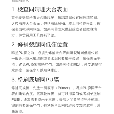
舊屋嘅情況：
1. 檢查同清理天台表面
首先要徹底檢查天台嘅現況，確認滲漏位置同裂縫範圍。
之後清理天台表面，包括清除雜物、塵土同植物根部，確
保表面乾淨同乾燥。如果有舊防水層剝落或者鬆散嘅地
方，仲需要用工具修補平整。
2. 修補裂縫同低窪位置
喺塗PU膜之前，必須先修補天台表面嘅裂縫同低窪位置。
一般會用防水填縫劑或者水泥砂漿填平裂縫，確保表面平
滑，避免PU膜塗層唔均勻。如果有積水問題，仲要調整排
水斜度，確保水可以順利排出。
3. 塗刷底層同PU膜
修補完成後，先塗一層底漆（Primer），增加PU膜同天台
表面嘅黏合度。底漆乾燥後，就可以用滾筒或者刷子塗刷
PU膜
，通常需要塗兩至三層，每層之間要等待完全乾燥。
塗刷時要確保均勻，特別係角落同接縫位要加強處理，避
免漏塗。