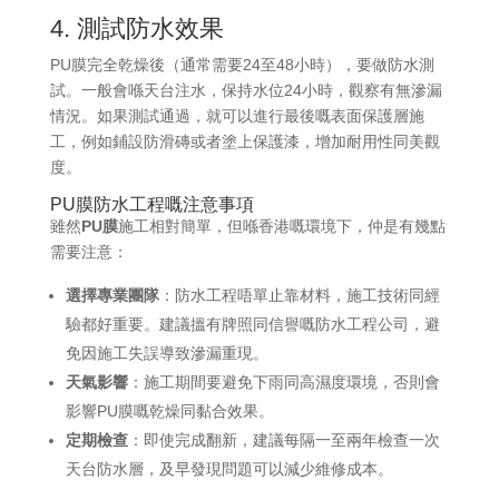
4. 測試防水效果
PU膜完全乾燥後（通常需要24至48小時），要做防水測
試。一般會喺天台注水，保持水位24小時，觀察有無滲漏
情況。如果測試通過，就可以進行最後嘅表面保護層施
工，例如鋪設防滑磚或者塗上保護漆，增加耐用性同美觀
度。
PU膜防水工程嘅注意事項
雖然
PU膜
施工相對簡單，但喺香港嘅環境下，仲是有幾點
需要注意：
選擇專業團隊
：防水工程唔單止靠材料，施工技術同經
驗都好重要。建議搵有牌照同信譽嘅防水工程公司，避
免因施工失誤導致滲漏重現。
天氣影響
：施工期間要避免下雨同高濕度環境，否則會
影響PU膜嘅乾燥同黏合效果。
定期檢查
：即使完成翻新，建議每隔一至兩年檢查一次
天台防水層，及早發現問題可以減少維修成本。