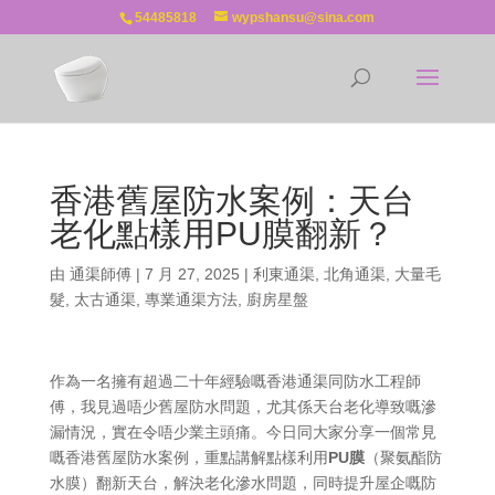
54485818
wypshansu@sina.com
香港舊屋防水案例：天台
老化點樣用PU膜翻新？
由
通渠師傅
|
7 月 27, 2025
|
利東通渠
,
北角通渠
,
大量毛
髮
,
太古通渠
,
專業通渠方法
,
廚房星盤
作為一名擁有超過二十年經驗嘅香港通渠同防水工程師
傅，我見過唔少舊屋防水問題，尤其係天台老化導致嘅滲
漏情況，實在令唔少業主頭痛。今日同大家分享一個常見
嘅香港舊屋防水案例，重點講解點樣利用
PU膜
（聚氨酯防
水膜）翻新天台，解決老化滲水問題，同時提升屋企嘅防