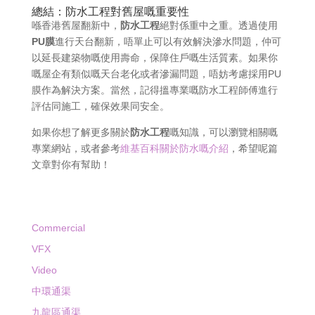
總結：防水工程對舊屋嘅重要性
喺香港舊屋翻新中，
防水工程
絕對係重中之重。透過使用
PU膜
進行天台翻新，唔單止可以有效解決滲水問題，仲可
以延長建築物嘅使用壽命，保障住戶嘅生活質素。如果你
嘅屋企有類似嘅天台老化或者滲漏問題，唔妨考慮採用PU
膜作為解決方案。當然，記得搵專業嘅防水工程師傅進行
評估同施工，確保效果同安全。
如果你想了解更多關於
防水工程
嘅知識，可以瀏覽相關嘅
專業網站，或者參考
維基百科關於防水嘅介紹
，希望呢篇
文章對你有幫助！
Commercial
VFX
Video
中環通渠
九龍區通渠