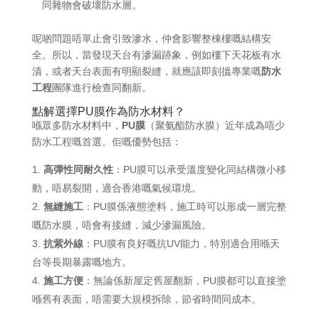
同雜物會破壞防水層。
呢啲問題唔單止會引致滲水，仲會影響整棟樓嘅結構安
全。所以，當發現天台有滲漏跡象，例如樓下天花板有水
漬，或者天台表面有明顯裂縫，就應該即刻搵專業嘅
防水
工程
團隊進行檢查同翻新。
點解選擇PU膜作為防水材料？
喺眾多防水材料中，
PU膜
（聚氨酯防水膜）近年成為唔少
防水工程嘅首選。佢嘅優勢包括：
高彈性同耐久性
：PU膜可以承受溫度變化同結構微小移
動，唔易裂開，適合香港嘅氣候環境。
無縫施工
：PU膜係液態塗料，施工時可以形成一層完整
嘅防水膜，唔會有接縫，減少滲漏風險。
抗紫外線
：PU膜有良好嘅抗UV能力，特別適合用喺天
台等長期暴露嘅地方。
施工方便
：無論係新屋定舊屋翻新，PU膜都可以直接塗
喺舊有表面，唔需要大規模拆除，節省時間同成本。