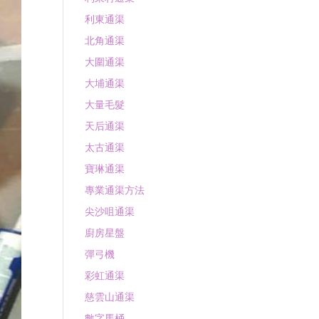
利東通渠
北角通渠
大圍通渠
大埔通渠
大量毛髮
天后通渠
太古通渠
寶琳通渠
專業通渠方法
尖沙咀通渠
廚房星盤
彈弓機
彩虹通渠
慈雲山通渠
數字馬桶