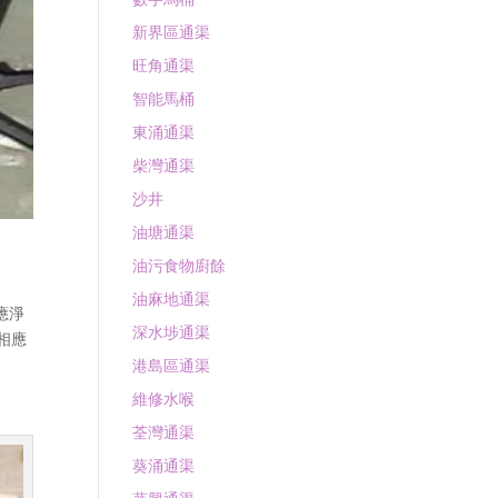
新界區通渠
旺角通渠
智能馬桶
東涌通渠
柴灣通渠
沙井
油塘通渠
油污食物廚餘
油麻地通渠
應淨
深水埗通渠
相應
港島區通渠
維修水喉
荃灣通渠
葵涌通渠