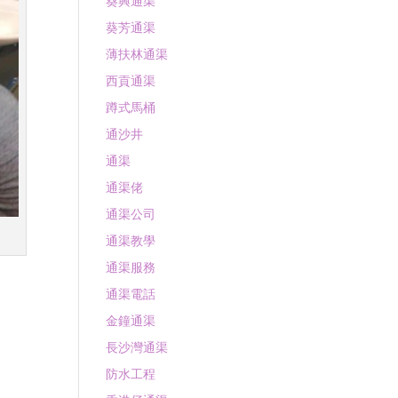
葵興通渠
葵芳通渠
薄扶林通渠
西貢通渠
蹲式馬桶
通沙井
通渠
通渠佬
通渠公司
通渠教學
通渠服務
通渠電話
金鐘通渠
長沙灣通渠
防水工程