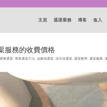
主頁
通渠業務
博客
進入
通渠服務的收費價格
寶琳通渠
,
專業通渠方法
,
油麻地通渠
,
深水埗通渠
,
通渠教學
,
通渠服務
,