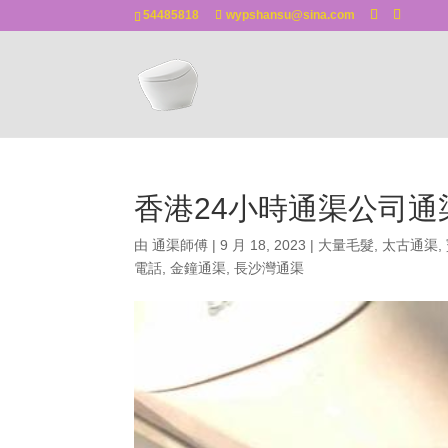
54485818
wypshansu@sina.com
香港24小時通渠公司
由
通渠師傅
|
9 月 18, 2023
|
大量毛髮
,
太古通渠
,
電話
,
金鐘通渠
,
長沙灣通渠