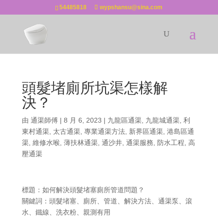
54485818
wypshansu@sina.com
頭髮堵廁所坑渠怎樣解
決？
由
通渠師傅
|
8 月 6, 2023
|
九龍區通渠
,
九龍城通渠
,
利
東村通渠
,
太古通渠
,
專業通渠方法
,
新界區通渠
,
港島區通
渠
,
維修水喉
,
薄扶林通渠
,
通沙井
,
通渠服務
,
防水工程
,
高
壓通渠
標題：如何解決頭髮堵塞廁所管道問題？
關鍵詞：頭髮堵塞、廁所、管道、解決方法、通渠泵、滾
水、鐵線、洗衣粉、親測有用