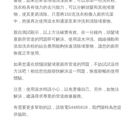
最後，如果您希望增強清潔效果，可以添加一些洗衣粉。
洗衣粉具有強力的去污能力，可以分解頭髮和其他堵塞
物，使其更易清除。只需將150克洗衣粉撒入廁所坑渠
中，然後再次使用滾水和通渠泵來沖洗和清除堵塞物。
親自測試顯示，以上方法確實有效。在一分鐘內，頭髮堵
塞廁所管道的問題即可解決。使用滾水沖洗、鐵線捅動和
添加洗衣粉的結合應用能夠快速清除堵塞物，讓您的廁所
恢復正常使用。
如果您還在煩惱頭髮堵塞廁所管道的問題，不妨試試這些
方法吧！相信您也能很快解決這一問題，恢復順暢的使用
體驗。
注意：使用滾水時請小心，以免燙傷自己。另外，如無法
解決，建議尋求專業的管道維修服務。
有需要更多幫助的話，請致電54485818，我們隨時為您提
供協助。