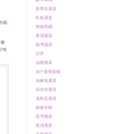
新界區通渠
旺角通渠
水喉
,
智能馬桶
東涌通渠
影響
柴灣通渠
好地
沙井
油塘通渠
油污食物廚餘
油麻地通渠
深水埗通渠
港島區通渠
維修水喉
荃灣通渠
葵涌通渠