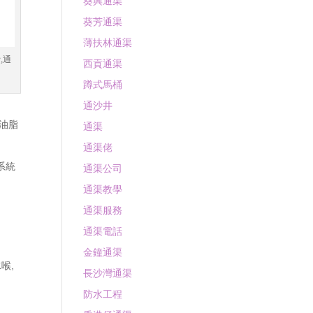
葵興通渠
葵芳通渠
薄扶林通渠
,通
西貢通渠
蹲式馬桶
通沙井
油脂
通渠
通渠佬
系統
通渠公司
通渠教學
通渠服務
通渠電話
金鐘通渠
水喉
,
長沙灣通渠
防水工程