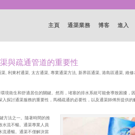
主頁
通渠業務
博客
進入
通渠與疏通管道的重要性
通渠
,
利東村通渠
,
太古通渠
,
專業通渠方法
,
新界區通渠
,
港島區通渠
,
維修
是保持環境衛生和舒適居住的關鍵。然而，堵塞的排水系統可能會導致困擾，
深入探討通渠服務的重要性，馬桶疏通的必要性，以及通渠師傅所提供的
鍵方法之一。隨著時間的推
致水流不暢。通渠專業人員
水流通暢。通渠不僅解決當