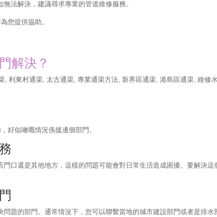
如無法解決，建議尋求專業的管道維修服務。
隨時為您提供協助。
門解決？
渠
,
利東村通渠
,
太古通渠
,
專業通渠方法
,
新界區通渠
,
港島區通渠
,
維修
18，好似噉嘅情況係搵邊個部門。
務
店門口還是其他地方，這樣的問題可能會對日常生活造成困擾。要解決這
門
決問題的部門。通常情況下，您可以聯繫當地的城市建設部門或者是排水