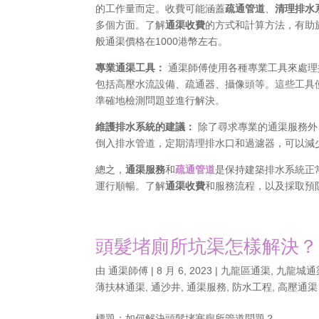
的工作量而定。收費可能涵蓋
疏通管道
、
清理排水
多個方面。了解
通渠收費
的方式和計算方法，有助
般通渠價格在1000港幣左右。
專業通渠工具：
通渠師傅使用各種專業工具來處理
包括高壓水流設備、疏通器、攝像頭等。這些工具
準確地檢測問題並進行解決。
維護排水系統的建議：
除了尋求專業的通渠服務外
倒入排水管道，定期清理排水口和過濾器，可以減
總之，
通渠服務
和
疏通管道
是保持建築排水系統正
運行順暢。了解
通渠收費
和服務流程，以及採取預
頭髮堵廁所坑渠怎樣解決？
由
通渠師傅
|
8 月 6, 2023
|
九龍區通渠
,
九龍城通
薄扶林通渠
,
通沙井
,
通渠服務
,
防水工程
,
高壓通渠
標題：如何解決頭髮堵塞廁所管道問題？