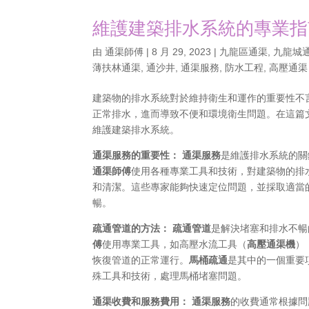
維護建築排水系統的專業指
由
通渠師傅
|
8 月 29, 2023
|
九龍區通渠
,
九龍城
薄扶林通渠
,
通沙井
,
通渠服務
,
防水工程
,
高壓通渠
建築物的排水系統對於維持衛生和運作的重要性不言
正常排水，進而導致不便和環境衛生問題。在這篇
維護建築排水系統。
通渠服務的重要性：
通渠服務
是維護排水系統的關
通渠師傅
使用各種專業工具和技術，對建築物的排
和清潔。這些專家能夠快速定位問題，並採取適當
暢。
疏通管道的方法：
疏通管道
是解決堵塞和排水不暢
傅
使用專業工具，如高壓水流工具（
高壓通渠機
）
恢復管道的正常運行。
馬桶疏通
是其中的一個重要
殊工具和技術，處理馬桶堵塞問題。
通渠收費和服務費用：
通渠服務
的收費通常根據問