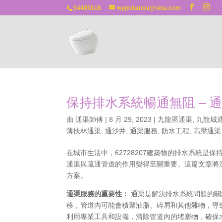
54485818
wypshansu@sina.com
保持排水系統暢通無阻 – 
由
通渠師傅
|
8 月 29, 2023
|
九龍區通渠
,
九龍城
薄扶林通渠
,
通沙井
,
通渠服務
,
防水工程
,
高壓通渠
在城市生活中，62728207建築物的排水系統
通渠與疏通管道的作用變得至關重要。這篇文章將
方案。
通渠服務的重要性：
通渠是解決排水系統問題的關
移，管道內可能會積聚油脂、碎屑和其他雜物，導
利用專業工具和設備，清除管道內的堵塞物，確保