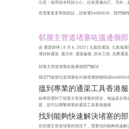
注意：使用滾水時請小心，以免燙傷自己。另外，
有需要更多幫助的話，請致電54485818，我們
邨屋主管道堵塞咗搵邊個部
由
通渠師傅
|
8 月 6, 2023
|
九龍區通渠
,
九龍城通
薄扶林通渠
,
通沙井
,
通渠服務
,
防水工程
,
高壓通渠
邨屋主管道堵塞咗搵邊個部門解決
我店門後便坑渠堵塞咗叫後便通開都唔搞544858
搵到專業的通渠工具香港服
如果您遇到了邨屋主管道堵塞的情況，無論是在商
題，您可以聯繫專業的通渠工具香港服務。
找到能夠快速解決堵塞的部
在邨屋主管道堵塞的情況下，需要找到能夠快速解