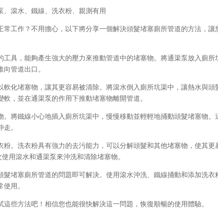
泵、滾水、鐵線、洗衣粉、親測有用
正常工作？不用擔心，以下將分享一個解決頭髮堵塞廁所管道的方法，讓
的工具，能夠產生強大的壓力來推動管道中的堵塞物。將通渠泵放入廁所
推向管道出口。
以軟化堵塞物，讓其更容易被清除。將滾水倒入廁所坑渠中，讓熱水與頭
變軟，並在通渠泵的作用下推動堵塞物離開管道。
物。將鐵線小心地插入廁所坑渠中，慢慢移動並輕輕地捅動頭髮堵塞物。
沖走。
衣粉。洗衣粉具有強力的去污能力，可以分解頭髮和其他堵塞物，使其更
次使用滾水和通渠泵來沖洗和清除堵塞物。
頭髮堵塞廁所管道的問題即可解決。使用滾水沖洗、鐵線捅動和添加洗衣
常使用。
試這些方法吧！相信您也能很快解決這一問題，恢復順暢的使用體驗。