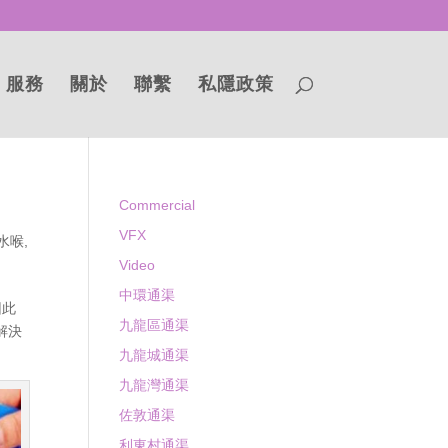
服務
關於
聯繫
私隱政策
Commercial
VFX
水喉
,
Video
中環通渠
因此
九龍區通渠
解決
九龍城通渠
九龍灣通渠
佐敦通渠
利東村通渠