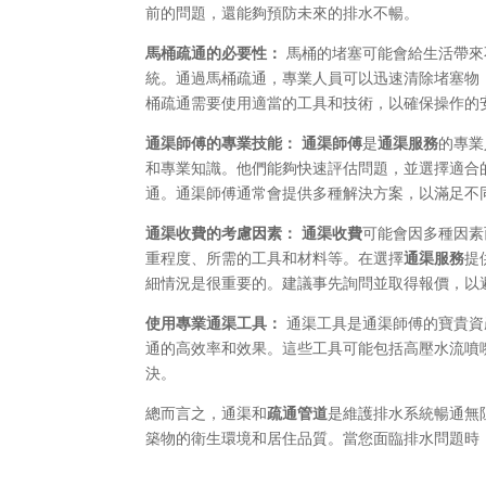
前的問題，還能夠預防未來的排水不暢。
馬桶疏通的必要性：
馬桶的堵塞可能會給生活帶來
統。通過馬桶疏通，專業人員可以迅速清除堵塞物
桶疏通需要使用適當的工具和技術，以確保操作的
通渠師傅的專業技能：
通渠師傅
是
通渠服務
的專業
和專業知識。他們能夠快速評估問題，並選擇適合
通。通渠師傅通常會提供多種解決方案，以滿足不
通渠收費的考慮因素：
通渠收費
可能會因多種因素
重程度、所需的工具和材料等。在選擇
通渠服務
提
細情況是很重要的。建議事先詢問並取得報價，以
使用專業通渠工具：
通渠工具是通渠師傅的寶貴資
通的高效率和效果。這些工具可能包括高壓水流噴
決。
總而言之，通渠和
疏通管道
是維護排水系統暢通無
築物的衛生環境和居住品質。當您面臨排水問題時