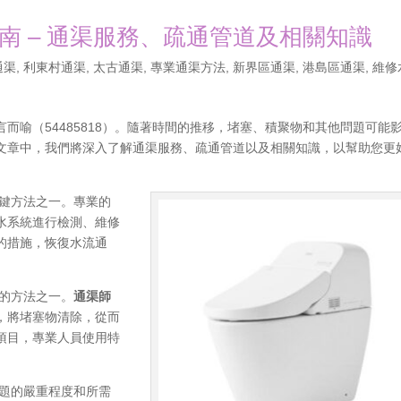
南 – 通渠服務、疏通管道及相關知識
通渠
,
利東村通渠
,
太古通渠
,
專業通渠方法
,
新界區通渠
,
港島區通渠
,
維修
而喻（54485818）。隨著時間的推移，堵塞、積聚物和其他問題可能
文章中，我們將深入了解通渠服務、疏通管道以及相關知識，以幫助您更
鍵方法之一。專業的
水系統進行檢測、維修
的措施，恢復水流通
的方法之一。
通渠師
，將堵塞物清除，從而
項目，專業人員使用特
題的嚴重程度和所需