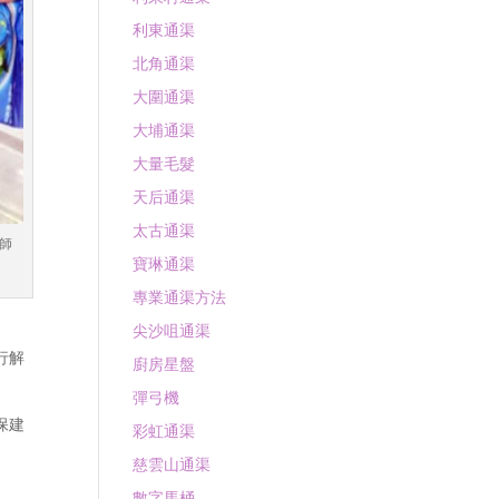
利東通渠
北角通渠
大圍通渠
大埔通渠
大量毛髮
天后通渠
太古通渠
師
寶琳通渠
專業通渠方法
尖沙咀通渠
行解
廚房星盤
彈弓機
保建
彩虹通渠
慈雲山通渠
數字馬桶