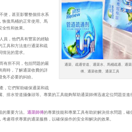
不便，甚至影響整個排水系
，恢復馬桶的正常使用。馬
安全性和效果。
人員，他們具有豐富的經驗
的工具和方法進行通渠和疏
同情況的需求。
而有所不同，包括問題的嚴
通渠、疏通管道、通渠水、馬桶疏通、通渠
供商時，了解通渠收費的詳
傅、通渠收費、通渠工具
避免不必要的糾紛。
產，它們幫助確保通渠和疏
嘴、排水管道攝像頭等。專業的工具能夠幫助通渠師傅迅速定位問題並進
阻的重要方法。
通渠師傅
的專業技能和專業工具有助於解決排水問題，確
，考慮尋求專業的通渠服務，以確保操作的安全和解決的效果。