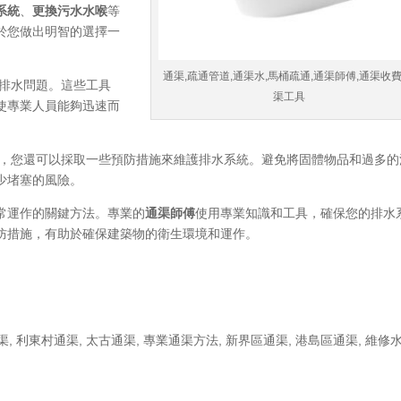
系統
、
更換污水水喉
等
於您做出明智的選擇一
通渠,疏通管道,通渠水,馬桶疏通,通渠師傅,通渠收費
排水問題。這些工具
渠工具
使專業人員能夠迅速而
，您還可以採取一些預防措施來維護排水系統。避免將固體物品和過多的
少堵塞的風險。
常運作的關鍵方法。專業的
通渠師傅
使用專業知識和工具，確保您的排水
防措施，有助於確保建築物的衛生環境和運作。
渠
,
利東村通渠
,
太古通渠
,
專業通渠方法
,
新界區通渠
,
港島區通渠
,
維修