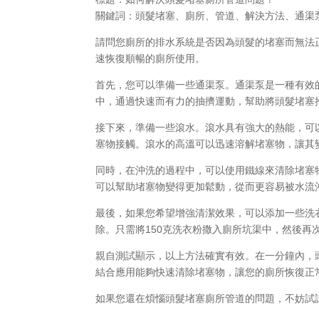
關鍵詞：頭髮堵塞、廁所、管道、解決方法、通渠
請問您廁所的排水系統是否因為頭髮的堵塞而無法
速恢復順暢的廁所使用。
首先，您可以準備一些通渠泵。通渠泵是一種有效
中，通過快速而有力的抽擠運動，幫助將頭髮堵塞
接下來，準備一些滾水。滾水具有強大的熱能，可
塞物接觸。滾水的高溫可以迅速溶解堵塞物，讓其
同時，在沖洗的過程中，可以使用鐵線來清除堵塞
可以幫助堵塞物變得更加鬆動，從而更容易被水流
最後，如果您希望增強清潔效果，可以添加一些洗
除。只需將150克洗衣粉撒入廁所坑渠中，然後再
親自測試顯示，以上方法確實有效。在一分鐘內，
結合應用能夠快速清除堵塞物，讓您的廁所恢復正
如果您還在煩惱頭髮堵塞廁所管道的問題，不妨試