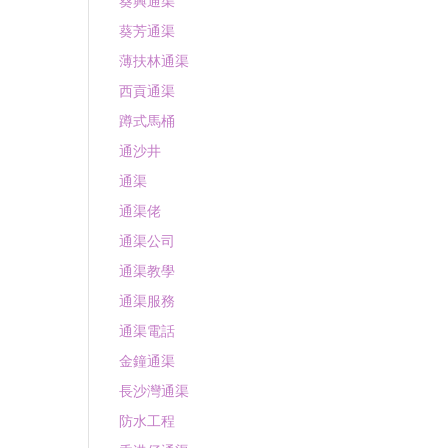
葵興通渠
葵芳通渠
薄扶林通渠
西貢通渠
蹲式馬桶
通沙井
通渠
通渠佬
通渠公司
通渠教學
通渠服務
通渠電話
金鐘通渠
長沙灣通渠
防水工程