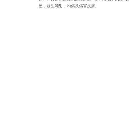
應，發生濺射，灼傷及傷害皮膚。