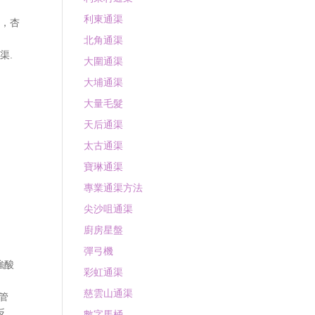
利東通渠
渠，杏
北角通渠
渠.
大圍通渠
大埔通渠
大量毛髮
天后通渠
太古通渠
寶琳通渠
專業通渠方法
尖沙咀通渠
廚房星盤
彈弓機
強酸
彩虹通渠
慈雲山通渠
管
反
數字馬桶