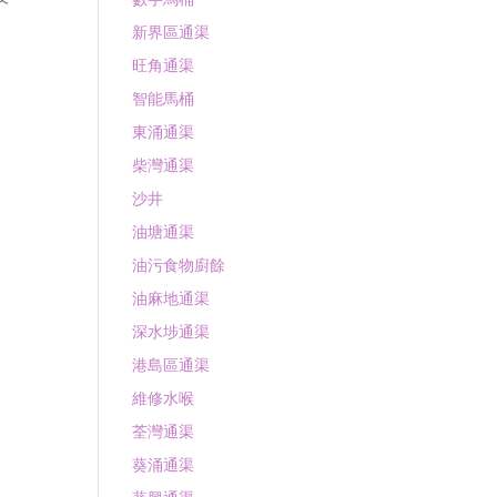
新界區通渠
旺角通渠
智能馬桶
東涌通渠
柴灣通渠
沙井
油塘通渠
油污食物廚餘
油麻地通渠
深水埗通渠
港島區通渠
維修水喉
荃灣通渠
葵涌通渠