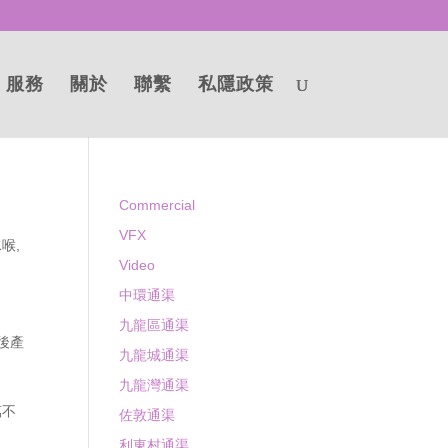
服務
關於
聯繫
私隱政策
Commercial
VFX
水喉
,
Video
中環通渠
九龍區通渠
後產
九龍城通渠
九龍灣通渠
萬不
佐敦通渠
利東村通渠