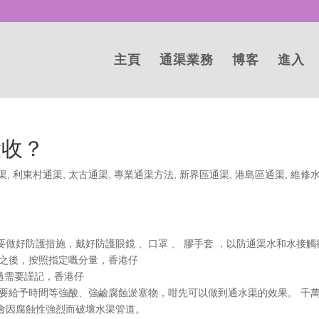
主頁
通渠業務
博客
進入
驗收？
渠
,
利東村通渠
,
太古通渠
,
專業通渠方法
,
新界區通渠
,
港島區通渠
,
維修
做好防護措施，戴好防護眼鏡 、口罩 、 膠手套 ，以防通渠水和水接觸
施之後，按照指定嘅分量，香港仔
不過需要謹記，香港仔
需要給予時間等強酸、強鹼腐蝕淤塞物，咁先可以做到通水渠的效果。 千
會因腐蝕性強烈而破壞水渠管道。