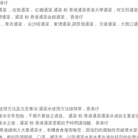
港仔
渠 ，佐敦通渠， 紅磡通渠,通渠 粉 香港通渠香港大學通渠，何文田通
灣通渠，通渠 粉 香港通渠金鐘通渠， 香港仔
，青衣通渠， 尖沙咀通渠，東湧通渠,調景嶺通渠， 天後通渠，大窩口通
使用方法及注意事項:通渠水使用方法很簡單，香港仔
水非常危險，千萬不要操之過急。 通渠 粉 香港通渠通渠水成份主要是
水之後，通渠 粉 香港通渠需要給予時間讓強酸、香港仔
如果連續倒入大量通渠水，有機會會傷害喉管，因強烈的腐蝕性而破壞水渠
施，戴好防護眼鏡、口罩、膠手套，以防通渠水和水產生過於猛烈的化學