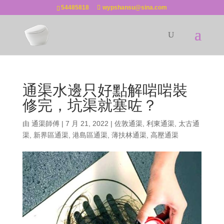
54485818
wypshansu@sina.com
通渠水邊只好點解啱啱裝
修完，坑渠就塞咗？
由
通渠師傅
|
7 月 21, 2022
|
佐敦通渠
,
利東通渠
,
太古通
渠
,
新界區通渠
,
港島區通渠
,
薄扶林通渠
,
高壓通渠