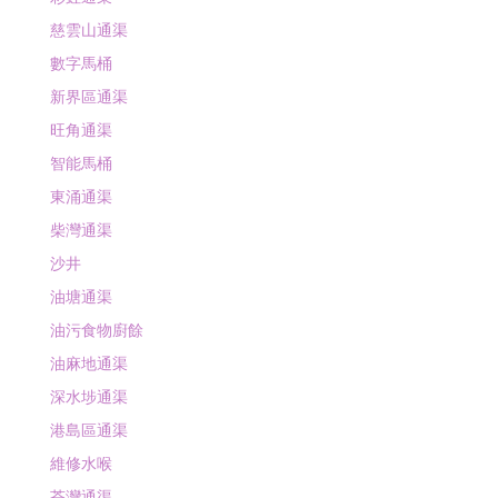
慈雲山通渠
數字馬桶
新界區通渠
旺角通渠
智能馬桶
東涌通渠
柴灣通渠
沙井
油塘通渠
油污食物廚餘
油麻地通渠
深水埗通渠
港島區通渠
維修水喉
荃灣通渠