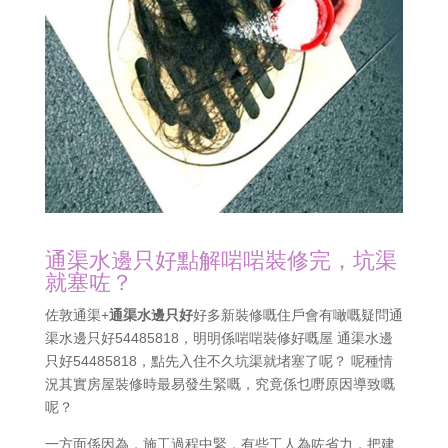
通渠水邊只好點解啱啱裝修完，坑渠
就塞咗？
佐敦通渠+
通渠水邊只好
好多新裝修嘅住戶會有噉嘅疑問通
渠水邊只好54485818，明明係啱啱裝修好嘅屋 通渠水邊
只好54485818，點先入住不久坑渠就堵塞了呢？ 呢種情
況其實房屋裝修時最易發生緊嘅，究竟係乜嘢原因導致嘅
呢？
一方面係因為，施工過程中緊，有些工人為咗省力，把建