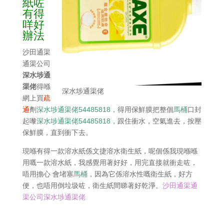
紙咗
有得
咩好
辦法
沙田通渠
通渠公司
深水埗通
渠佬
得喺
深水埗通渠佬
網上買
疏
通
劑
深水埗通渠佬54485818，
得用保鮮膜把整個
馬桶
口封
起嚟
深水埗通渠佬54485818，
跟住衝水，空氣進去，按壓
保鮮膜，直到衝下去。
現喺有得一款溶水紙係文捷溶水衛生紙，呢個係我現喺喺
用嘅一款溶水紙，我感覺用著好好，用完直接就衝走咗，
唔用擔心 會堵塞
馬桶
，因為它係溶水性嘅衛生紙，好方
便，也唔用倒垃圾咗，衛生紙間睇著好乾淨。
沙田通渠通
渠公司深水埗通渠佬