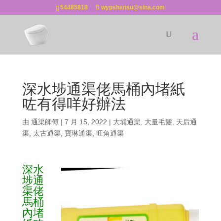
54485818
wypshansu@sina.com
深水埗通渠佬馬桶內堵紙
咗有得咩好辦法
由
通渠師傅
|
7 月 15, 2022
|
大埔通渠
,
大量毛髮
,
天后通
渠
,
太古通渠
,
寶琳通渠
,
旺角通渠
深水
埗通
渠佬
馬桶
內堵