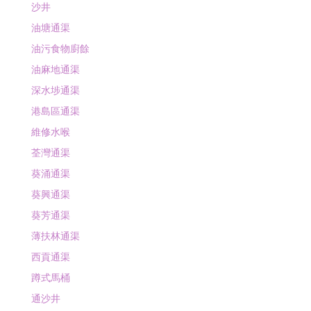
沙井
油塘通渠
油污食物廚餘
油麻地通渠
深水埗通渠
港島區通渠
維修水喉
荃灣通渠
葵涌通渠
葵興通渠
葵芳通渠
薄扶林通渠
西貢通渠
蹲式馬桶
通沙井