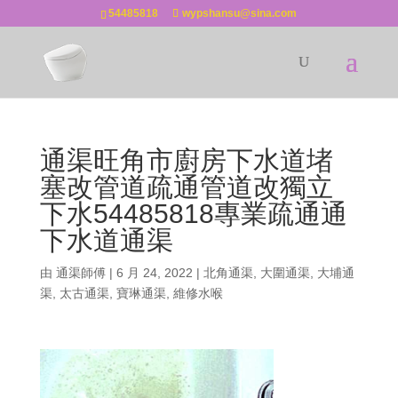
54485818
wypshansu@sina.com
通渠旺角市廚房下水道堵
塞改管道疏通管道改獨立
下水54485818專業疏通通
下水道通渠
由
通渠師傅
|
6 月 24, 2022
|
北角通渠
,
大圍通渠
,
大埔通
渠
,
太古通渠
,
寶琳通渠
,
維修水喉