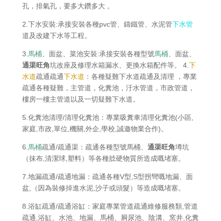
孔，排氣孔，要多大鑽多大 。
2.下水安裝:承接安裝各種pvc管、鑄鐵管、水泥管
下水管
道及改建下水等工程。
3.
馬桶
、面盆、菜池安裝:承接安裝各種型號
馬桶
、面盆、
通渠旺角
坑改座及修理水箱漏水、更換水箱配件等。 4.
下
水道
疏通疏通
下水道
：各種疑難下水道疏通及清理 ，專業
疏通各種疑難，主管道，化糞池，汙水管道，市政管道，
樓房一樓主管道以及一切疑難下水道。
5.化糞池清理/清理化糞池：專業吸糞車清理化糞池(小區,
家庭,市政,單位,機關,外企,學校,誠邀物業合作)。
6.
馬桶
疏通/疏通渠：疏通各種型號馬桶、
通渠旺角
墫坑
（抹布,清潔球,塑料）等各種腍硬物質所造成嘅堵塞。
7.地漏疏通/疏通地漏：疏通各種V型,S型拐彎嘅地漏、面
盆,（因為裝修掉進水泥,沙子或頭髮）等造成嘅堵塞。
8.浴缸疏通/疏通浴缸：家庭專業管道疏通維修服務類,管道
疏通,浴缸、水池、地漏、馬桶、屙尿池、陰溝、窯井,化糞