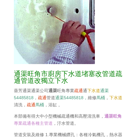
通渠旺角市廚房下水道堵塞改管道疏
通管道改獨立下水
葵芳通渠通渠公司
通渠
旺角專業
疏通
通
下水道
通渠
54485818，
疏通
管道
通渠54485818，
維修
馬桶
，
下水道
清洗，
疏通
馬桶
，浴缸 。
本部備有得大中小型機械疏通機和高壓清洗車，
通渠旺角
專業疏通各種主管道
，汙水管道。
管道安裝及維修 1.專業機械鑽孔：各種冷氣機孔，熱水器