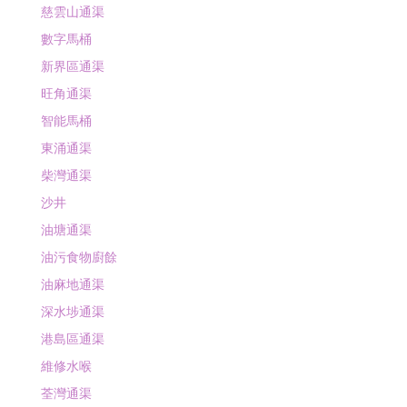
慈雲山通渠
數字馬桶
新界區通渠
旺角通渠
智能馬桶
東涌通渠
柴灣通渠
沙井
油塘通渠
油污食物廚餘
油麻地通渠
深水埗通渠
港島區通渠
維修水喉
荃灣通渠