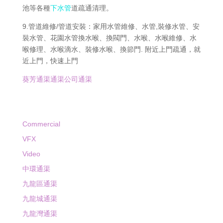
池等各種
下水管
道疏通清理。
9.管道維修/管道安裝：家用水管維修、水管,裝修水管、安
裝水管、花園水管換水喉、換閥門、水喉、水喉維修、水
喉修理、水喉滴水、裝修水喉、換節門. 附近上門疏通，就
近上門，快速上門
葵芳通渠通渠公司通渠
Commercial
VFX
Video
中環通渠
九龍區通渠
九龍城通渠
九龍灣通渠