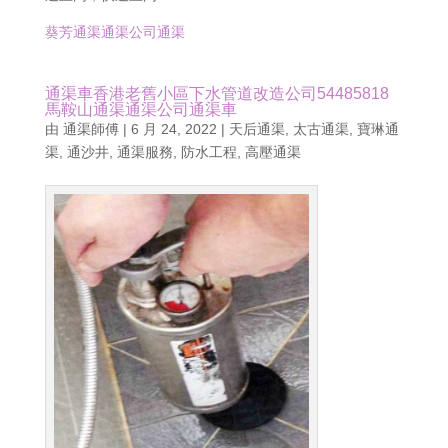
葵芳通渠通渠公司通渠
通渠車香港老舊小區下水管道改造公司54485818
馬鞍山通渠通渠公司通渠車
由
通渠師傅
|
6 月 24, 2022
|
天后通渠
,
太古通渠
,
寶琳通
渠
,
通沙井
,
通渠服務
,
防水工程
,
高壓通渠