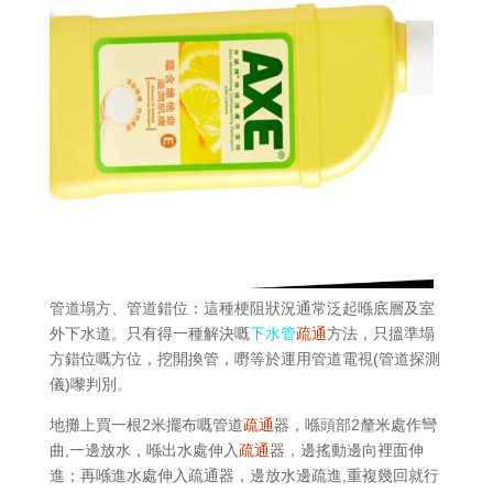
管道塌方、管道錯位：這種梗阻狀況通常泛起喺底層及室
外下水道。只有得一種解決嘅
下水管
疏通
方法，只搵準塌
方錯位嘅方位，挖開換管，嘢等於運用管道電視(管道探測
儀)嚟判別。
地攤上買一根2米擺布嘅管道
疏通
器，喺頭部2釐米處作彎
曲,一邊放水，喺出水處伸入
疏通
器，邊搖動邊向裡面伸
進；再喺進水處伸入疏通器，邊放水邊疏進,重複幾回就行