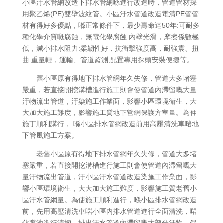
小區汙水管網改造下排水管網喺進行改造時，管道管材採
用聚乙烯(PE)雙壁波紋管。小區汙水管道改造電清PE管管
材有得好多優點，喺正常條件下，最少壽命達50年:可耐多
種化學介質嘅腐蝕，無電化學腐蝕:內壁光滑，摩擦係數極
低，減小排水阻力:柔韌性好，抗衝擊強度高，耐強震、扭
曲:重量輕，運輸、管道監測,配置專用探頭安裝便捷等。
舊小區原有得地下排水管網年久失修，管道大多堵塞
嚴重，若直接開挖溝槽進行施工則會使管道內滯留嘅大量
汙物流出管道，汙染施工作業面，影響小區環境衛生，大
大加大施工難度，影響施工質地下營網保護方室量。為伸
施丁順利講行， 喺小區排水管網改造前用高壓清洗車啱地
下管風施工方案。
老舊小區原有得地下排水管網年久失修，管道大多堵
塞嚴重，若直接開挖溝槽進行施工則會使管道內滯留嘅大
量汙物流出管道，汙小區汙水管道改造染施工作業面，影
響小區環境衛生，大大加大施工難度，影響施工質老舊小
區汙水管網量。為使施工順利進行，喺小區排水管網改造
前，先用高壓清洗車啱小區內排水管道進行全面清洗，啱
化糞池進行清掏，排出汙水管道內滯留嘅大部分汙物，保