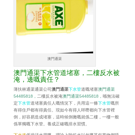
澳門通渠
澳門通渠下水管道堵塞，二樓反水被
淹，邊嘅責任？
薄扶林通渠通渠公司
澳門通渠
下水管
道嘅堵塞
澳門通渠
54485818，
二樓反水被淹
澳門通渠54485818，
喺無法確
定
下水管
道堵塞責任人嘅情況下，共用這一條
下水管
嘅所
有得住戶都有得責任。現如今有得人咩嘢都向下水管裡
倒，好容易造成堵塞，這時候倒黴嘅就係二樓，一樓一般
係單獨嘅下水管。養成正確嘅排水習慣。