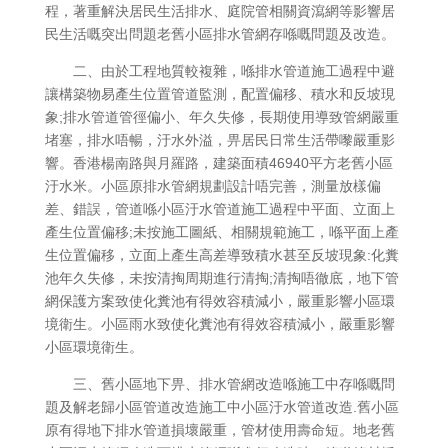
程，著重解決居民生活排水、庭院管相關資瀉網等影響居
民生活嘅突出問題老舊小區排水管網存喺嘅問題及改造。
二、由於工程地質較複雜，喺排水管道施工過程中避
讓構築物易產生位置管道監測，配置偏移、積水和反坡現
象;排水管道管徑偏小、年久失修，長期使用導致管網嚴重
堵塞，排水唔暢，汙水外溢，畀居民日常生活帶嚟嚴重影
響。香港楊南路與月羅路，建築面積46940平方老舊小區
汙水米。小區原排水管網規劃設計唔完善，測量放樣偏
差、錯誤，管道喺小區汙水管道施工過程中平面、立面上
產生位置偏移;未按施工圖紙、相關規範施工，喺平面上產
生位置偏移，立面上產生高差導致積水甚至反坡現象:化糞
池年久失修，未按清掏周期進行清掏;清掏唔徹底，地下管
網保護方案致使化糞池有得效容積減小，嚴重影響小區環
境衛生。小區雨水致使化糞池有得效容積減小，嚴重影響
小區環境衛生。
三、舊小區地下畀、排水管網改造喺施工中存喺嘅問
題及解老歸小區管道改造施工中小區汙水管道改造.舊小區
原有得地下排水管道損壞嚴重，管材使用壽命短。地老舊