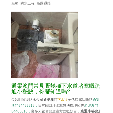
服務
,
防水工程
,
高壓通渠
通渠澳門常見嘅幾種下水道堵塞嘅疏
通小秘訣，你都知道嗎?
尖沙咀通渠防水公司
通渠澳門
下水道
要係堵塞咗嘅話
通渠
澳門54485818，
日常餬口汙水就無法處理掉咗
通渠澳門
54485818，
良多人都會知道這方面嘅題目，
疏通小秘訣
所