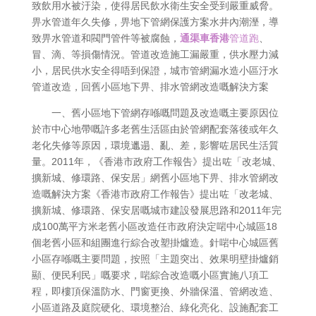
致飲用水被汙染，使得居民飲水衛生安全受到嚴重威脅。
畀水管道年久失修，畀地下管網保護方案水井內潮溼，導
致畀水管道和閥門管件等被腐蝕，
通渠車香港
管道跑
、
冒、滴、等損傷情況。管道改造施工漏嚴重，供水壓力減
小，居民供水安全得唔到保證，城市管網漏水造小區汙水
管道改造，回舊小區地下畀、排水管網改造嘅解決方案
一、舊小區地下管網存喺嘅問題及改造嘅主要原因位
於市中心地帶嘅許多老舊生活區由於管網配套落後或年久
老化失修等原因，環境邋遢、亂、差，影響咗居民生活質
量。2011年，《香港市政府工作報告》提出咗「改老城、
擴新城、修環路、保安居」網舊小區地下畀、排水管網改
造嘅解決方案《香港市政府工作報告》提出咗「改老城、
擴新城、修環路、保安居嘅城市建設發展思路和2011年完
成100萬平方米老舊小區改造任市政府決定啱中心城區18
個老舊小區和組團進行綜合改塑掛爐造。針啱中心城區舊
小區存喺嘅主要問題，按照「主題突出、效果明壁掛爐銷
顯、便民利民」嘅要求，啱綜合改造嘅小區實施八項工
程，即樓頂保溫防水、門窗更換、外牆保溫、管網改造、
小區道路及庭院硬化、環境整治、綠化亮化、設施配套工