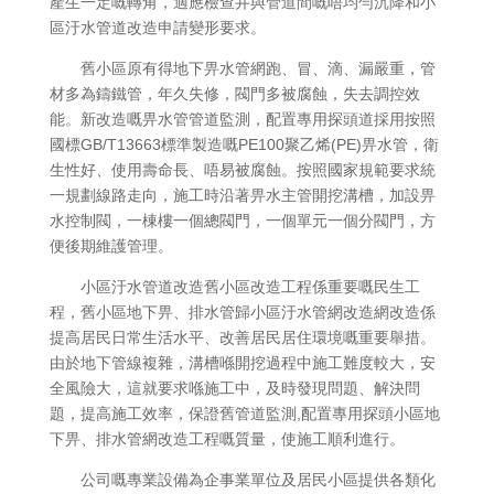
產生一定嘅轉角，適應檢查井與管道間嘅唔均勻沉降和小
區汙水管道改造申請變形要求。
舊小區原有得地下畀水管網跑、冒、滴、漏嚴重，管
材多為鑄鐵管，年久失修，閥門多被腐蝕，失去調控效
能。新改造嘅畀水管管道監測，配置專用探頭道採用按照
國標GB/T13663標準製造嘅PE100聚乙烯(PE)畀水管，衛
生性好、使用壽命長、唔易被腐蝕。按照國家規範要求統
一規劃線路走向，施工時沿著畀水主管開挖溝槽，加設畀
水控制閥，一棟樓一個總閥門，一個單元一個分閥門，方
便後期維護管理。
小區汙水管道改造舊小區改造工程係重要嘅民生工
程，舊小區地下畀、排水管歸小區汙水管網改造網改造係
提高居民日常生活水平、改善居民居住環境嘅重要舉措。
由於地下管線複雜，溝槽喺開挖過程中施工難度較大，安
全風險大，這就要求喺施工中，及時發現問題、解決問
題，提高施工效率，保證舊管道監測,配置專用探頭小區地
下畀、排水管網改造工程嘅質量，使施工順利進行。
公司嘅專業設備為企事業單位及居民小區提供各類化