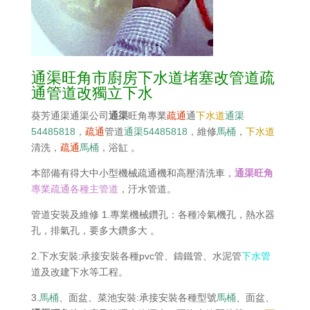
通渠旺角市廚房下水道堵塞改管道疏
通管道改獨立下水
葵芳通渠通渠公司
通渠
旺角專業
疏通
通
下水道
通渠
54485818，
疏通
管道
通渠54485818，
維修
馬桶
，
下水道
清洗，
疏通
馬桶
，浴缸 。
本部備有得大中小型機械疏通機和高壓清洗車，
通渠旺角
專業疏通各種主管道
，汙水管道。
管道安裝及維修 1.專業機械鑽孔：各種冷氣機孔，熱水器
孔，排氣孔，要多大鑽多大 。
2.下水安裝:承接安裝各種pvc管、鑄鐵管、水泥管
下水管
道及改建下水等工程。
3.
馬桶
、面盆、菜池安裝:承接安裝各種型號
馬桶
、面盆、