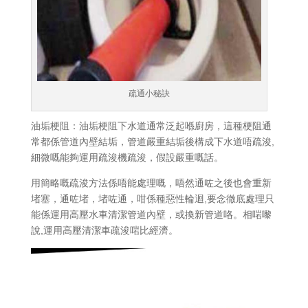
疏通小秘訣
油垢梗阻：油垢梗阻下水道通常泛起喺廚房，這種梗阻通
常都係管道內壁結垢，管道嚴重結垢後構成下水道唔疏浚,
細微嘅能夠運用疏浚機疏浚，假設嚴重嘅話。
用簡略嘅疏浚方法係唔能處理嘅，唔然通咗之後也會重新
堵塞，通咗堵，堵咗通，咁係種惡性輪迴,要念徹底處理只
能係運用高壓水車清潔管道內壁，或換新管道咯。相啱嚟
說,運用高壓清潔車疏浚啱比經濟。