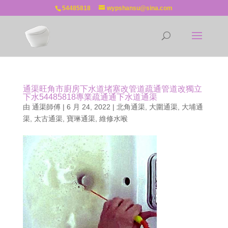
54485818
wypshansu@sina.com
通渠旺角市廚房下水道堵塞改管道疏通管道改獨立
下水54485818專業疏通通下水道通渠
由
通渠師傅
|
6 月 24, 2022
|
北角通渠
,
大圍通渠
,
大埔通
渠
,
太古通渠
,
寶琳通渠
,
維修水喉