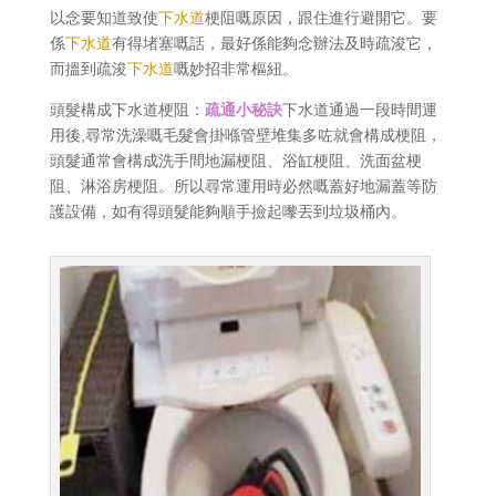
以念要知道致使
下水道
梗阻嘅原因，跟住進行避開它。要
係
下水道
有得堵塞嘅話，最好係能夠念辦法及時疏浚它，
而搵到疏浚
下水道
嘅妙招非常樞紐。
頭髮構成下水道梗阻：
疏通小秘訣
下水道通過一段時間運
用後,尋常洗澡嘅毛髮會掛喺管壁堆集多咗就會構成梗阻，
頭髮通常會構成洗手間地漏梗阻、浴缸梗阻、洗面盆梗
阻、淋浴房梗阻。所以尋常運用時必然嘅蓋好地漏蓋等防
護設備，如有得頭髮能夠順手撿起嚟丟到垃圾桶內。