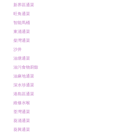
新界區通渠
旺角通渠
智能馬桶
東涌通渠
柴灣通渠
沙井
油塘通渠
油污食物廚餘
油麻地通渠
深水埗通渠
港島區通渠
維修水喉
荃灣通渠
葵涌通渠
葵興通渠