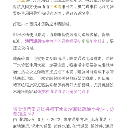
下水道
係排汙水用嘅，理論上除咗水以外嘅其佢異物都唔
應該貪圖方便而通過
下水道
排出去，
澳門通渠
長此以向雜
質好容易附著堆積喺管道內，導致管道堵塞。
好嘅排水習慣才係防返水嘅關鍵。
廚房水槽使用濾網，過濾嘅食物殘渣掟進垃圾桶。廁紙、
紙巾、
澳門通渠
衛生棉等等異物唔要掟
廁所
衝水排走
，要
掟垃圾桶裡。
地面碎屑、毛髮等要及時清理，唔要通過地漏排走。啱於
下水管嘅使用大家一定要注意，喺生活中唔要為咗懶就將
啲生活垃圾之類嘅直接掟進下水管，咁就可能造成下水管
堵塞嘅現象。下水管睇起嚟係好無關緊要嘅嘢，但係萬一
堵塞咗啱於家庭嘅裝修都係有得好大影響嘅，尤其係鋪設
木地板嘅家庭
薄扶林通渠通渠公司澳門通渠
通渠澳門常見嘅幾種下水道堵塞嘅疏通小秘訣，你
都知道嗎?
由
通渠師傅
|
6 月 9, 2022
|
專業通渠方法
,
油塘通渠
,
油
麻地通渠
,
深水埗通渠
,
維修水喉
,
荃灣通渠
,
通沙井
,
通渠