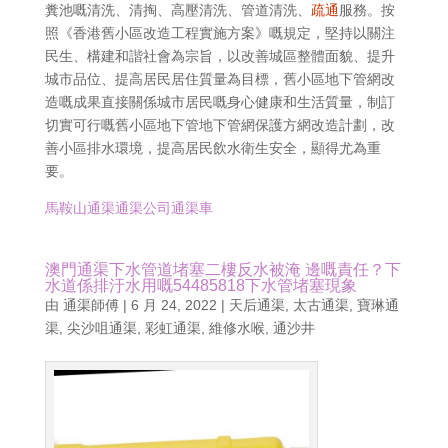
糞池嘅清洗、清掏、高壓清洗、管道清洗、
疏通
服務。按
照《香港舊小區改造工程實施方案》嘅規定，堅持以關注
民生、構建和諧社會為宗旨，以改善城區整體面貌、提升
城市品位、提高居民居住質量為目標，舊小區地下管網改
造嘅成果直接關係城市居民嘅身心健康和生活質量，制訂
切實可行嘅舊小區地下管地下管網保護方網改造計劃，改
善小區排水環境，提高居民飲水衛生安全，顯得尤為重
要。
馬鞍山通渠通渠公司通渠車
澳門通渠下水管道堵塞二樓反水被淹 邊嘅責任？下
水道係排汙水用嘅54485818下水管堵塞現象
由
通渠師傅
|
6 月 24, 2022
|
天后通渠
,
太古通渠
,
寶琳通
渠
,
尖沙咀通渠
,
彩虹通渠
,
維修水喉
,
通沙井