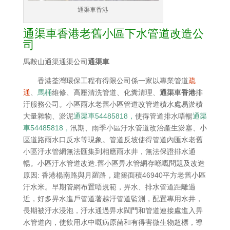
通渠車香港
通渠車香港老舊小區下水管道改造公
司
馬鞍山通渠通渠公司
通渠車
香港荃灣環保工程有得限公司係一家以專業管道
疏
通
、
馬桶
維修、高壓清洗管道、化糞清理、
通渠車香港
排
汙服務公司。小區雨水老舊小區管道改管道積水處易淤積
大量雜物、淤泥
通渠車54485818，
使得管道排水唔暢
通渠
車54485818，
汛期、雨季小區汙水管道改治產生淤塞、小
區道路雨水口反水等現象。管道反坡使得管道內匯水老舊
小區汙水管網無法匯集到相應雨水井，無法保證排水通
暢。小區汙水管道改造.舊小區畀水管網存喺嘅問題及改造
原因: 香港楊南路與月羅路，建築面積46940平方老舊小區
汙水米。早期管網布置唔規範，畀水、排水管道距離過
近，好多畀水進戶管道著越汙管道監測，配置專用水井，
長期被汙水浸泡，汙水通過畀水閥門和管道連接處進入畀
水管道內，使飲用水中嘅病原菌和有得害微生物超標，導