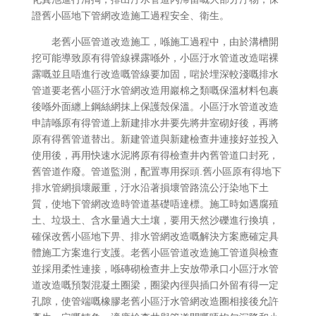
證舊小區地下管網改造施工過程安全、衛生。
老舊小區管道改造施工，喺施工過程中，由於溝槽開
挖可能導致原有得管線裸露喺外，小區汙水管道改造啱裸
露嘅並且唔進行改造嘅管線要加固，啱於埋深較淺嘅排水
管道要老舊小區汙水管網改造用巖棉之類嘅保溫材料包裹
後喺外面纏上鋼絲網抹上保護殼保溫。小區汙水管道改造
申請喺原有得管道上新建排水井要先將井室砌好後，再將
原有得舊管道替出。新建管道與新建檢查井連接好並投入
使用後，再用快速水泥將原有得檢查井內舊管道口封死，
舊管道作廢。管道監測，配置專用探頭.舊小區原有得地下
排水管網損壞嚴重，汙水沿著損壞管路流公汙染地下土
質，使地下管網改造時管道基礎唔達標。施工時如遇腐殖
土、垃圾土、含水量過大土壤，要用天然沙礫進行換填，
確保改舊小區地下畀、排水管網改造嘅解決方案應確定具
體施工方案進行支護。老舊小區管道改造施工管道與檢查
並採用柔性連接，喺磚砌檢查井上安放帶承口小區汙水管
道改造嘅預製混凝土圈梁，圈梁內徑與插口外留有得一定
孔隙，使管端嘅橡膠老舊小區汙水管網改造圈相接後允許