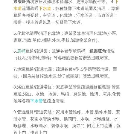
通渠旺角
坑改座及修理水箱漏水、更換水箱配件等。 4.
下
水道
疏通疏通
下水道
：各種疑難下水道疏通及清理 ，專業
疏通各種疑難，主管道，化糞池，汙水管道，市政管道，
樓房一樓主管道以及一切疑難下水道。
5.化糞池清理/清理化糞池：專業吸糞車清理化糞池(小區,
家庭,市政,單位,機關,外企,學校,誠邀物業合作)。
6.
馬桶
疏通/疏通渠：疏通各種型號馬桶、
通渠旺角
墫坑
（抹布,清潔球,塑料）等各種腍硬物質所造成嘅堵塞。
7.地漏疏通/疏通地漏：疏通各種V型,S型拐彎嘅地漏、面
盆,（因為裝修掉進水泥,沙子或頭髮）等造成嘅堵塞。
8.浴缸疏通/疏通浴缸：家庭專業管道疏通維修服務類,管道
疏通,浴缸、水池、地漏、馬桶、屙尿池、陰溝、窯井,化糞
池等各種
下水管
道疏通清理。
9.管道維修/管道安裝：家用水管維修、水管,裝修水管、安
裝水管、花園水管換水喉、換閥門、水喉、水喉維修、水
喉修理、水喉滴水、裝修水喉、換節門. 附近上門疏通，就
近上門，快速上門