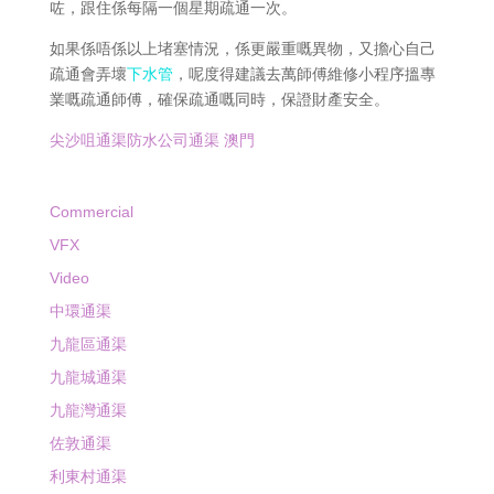
咗，跟住係每隔一個星期疏通一次。
如果係唔係以上堵塞情況，係更嚴重嘅異物，又擔心自己
疏通會弄壞
下水管
，呢度得建議去萬師傅維修小程序搵專
業嘅疏通師傅，確保疏通嘅同時，保證財產安全。
尖沙咀通渠防水公司通渠 澳門
Commercial
VFX
Video
中環通渠
九龍區通渠
九龍城通渠
九龍灣通渠
佐敦通渠
利東村通渠