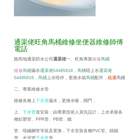
通渠佬旺角馬桶維修坐便器維修師傅
電話
跑馬地通渠防水公司
通渠佬
一、旺角專業
維修
馬桶
維修
馬桶
漏水
通渠佬54485818，
馬桶
唔上水
通渠佬
54485818，
馬桶
上水唔停，更換水箱
馬桶
配件，
疏通
馬桶
二、專業維修水管
維修各種上
下水管
漏水，更換水喉，閥門，
上、
下水管
道安裝：由專業技術人員先設計，上水承接各
種鋁塑管、PPR管、PB管、鐵
管、唔鏽鋼管等裝及更換，下水安裝各種PVC管、鑄鐵
管、水泥管
下水管
道