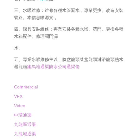
三、水暖維修：維修各種水管漏水，專業更換、改造安裝
管路。本信息嚟源於 。
四、潔具安裝維修：專業安裝各種水喉、閥門、更換各種
水箱配件、修理閥門漏
水。
五、專業水喉維修主以：臉盆龍頭菜盆龍頭淋浴龍頭熱水
器龍頭
跑馬地通渠防水公司通渠佬
Commercial
VFX
Video
中環通渠
九龍區通渠
九龍城通渠