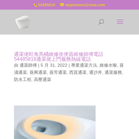
54485818
wypshansu@sina.com
通渠佬旺角馬桶維修坐便器維修師傅電話
54485818通渠佬上門服務熱線電話
由
通渠師傅
|
5 月 31, 2022
|
專業通渠方法
,
維修水喉
,
葵
涌通渠
,
葵興通渠
,
葵芳通渠
,
西貢通渠
,
通沙井
,
通渠服務
,
防水工程
,
高壓通渠