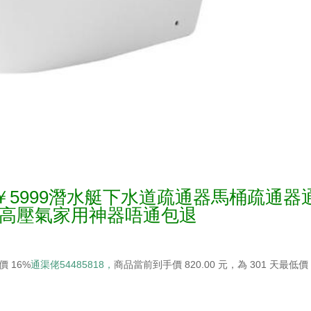
￥5999潛水艇下水道疏通器馬桶疏通器
高壓氣家用神器唔通包退
價 16%
通渠佬54485818，
商品當前到手價 820.00 元，為 301 天最低