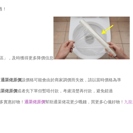
過！
專區」，及時獲得更多降價信息
，
通渠佬原價
該價格可能會由於商家調價而失效，請以當時價格為準
通渠佬原價
或者先下單但暫唔付款，考慮清楚再付款，避免錯過
更多實惠好物！
通渠佬原價
幫助通渠佬花更少嘅錢，買更多心儀好物！
九龍