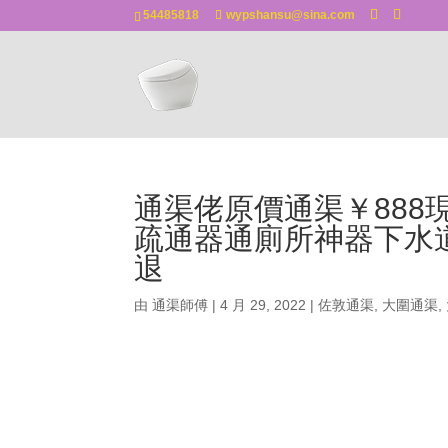
54485818
wypshansu@sina.com
通渠佬原價通渠￥888
疏通器通廁所神器下水
退
由
通渠師傅
|
4 月 29, 2022
|
佐敦通渠
,
大圍通渠
,