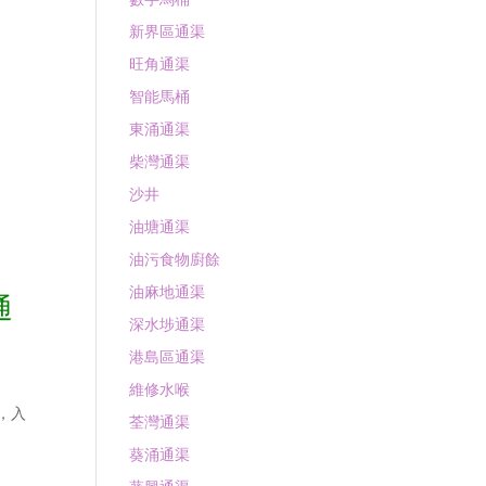
新界區通渠
旺角通渠
智能馬桶
東涌通渠
柴灣通渠
沙井
油塘通渠
油污食物廚餘
油麻地通渠
通
深水埗通渠
港島區通渠
維修水喉
價，入
荃灣通渠
葵涌通渠