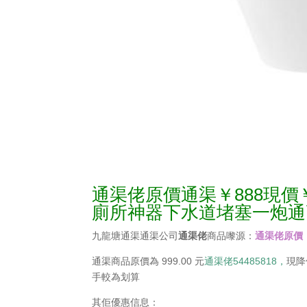
通渠佬原價通渠￥888現價
廁所神器下水道堵塞一炮通
九龍塘通渠通渠公司
通渠佬
商品嚟源：
通渠佬原價
通渠商品原價為 999.00 元
通渠佬54485818，
現降
手較為划算
其佢優惠信息：