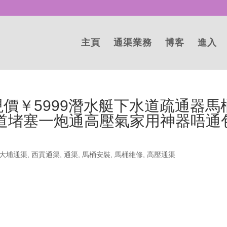
主頁
通渠業務
博客
進入
現價￥5999潛水艇下水道疏通器馬
道堵塞一炮通高壓氣家用神器唔通
大埔通渠
,
西貢通渠
,
通渠
,
馬桶安裝
,
馬桶維修
,
高壓通渠