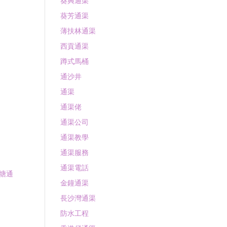
葵興通渠
葵芳通渠
薄扶林通渠
西貢通渠
蹲式馬桶
通沙井
通渠
通渠佬
通渠公司
通渠教學
通渠服務
通渠電話
塘通
金鐘通渠
長沙灣通渠
防水工程