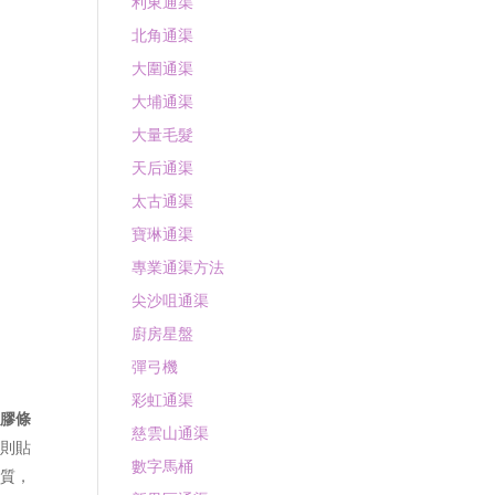
利東通渠
北角通渠
大圍通渠
大埔通渠
大量毛髮
天后通渠
太古通渠
寶琳通渠
專業通渠方法
尖沙咀通渠
廚房星盤
彈弓機
彩虹通渠
渠膠條
慈雲山通渠
否則貼
數字馬桶
物質，