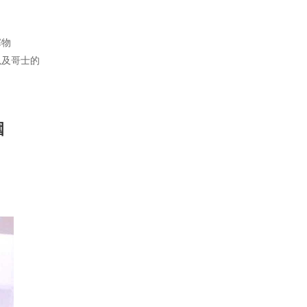
塞物
以及哥士的
圍