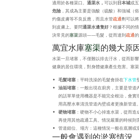
適用於各種渠口。
通渠水，
可以到
日本城
或
危險
，其成為主要是強酸（硫酸）和強堿（
灼傷皮膚等不良反應，而且水管
疏通
劑可以
到皮膚上。要問
通渠水邊隻好
？根據不同的
決常見的
塞渠
源頭——毛髮，從而達到
疏通
萬宜水庫
塞渠
的幾大原
水渠一旦堵塞，不僅難以排去汙水，從而影
健康的居住環境，對身體健康產生危害。塞
毛髮堵塞
：平時洗澡的毛髮會掛在
下水管
油垢堵塞
：一般出現在廚房，主要是管道
的話單單使用機器是不能完全根治，會實
用高壓水車清洗管道內壁或者更換新管道
硬物堵塞
：硬物不小心掉進水渠，從而造
再使用其他疏通工具。情況嚴重的時候則
管道錯位、塌方：這種情況一般在底層或
一般會遇到的淤塞情況