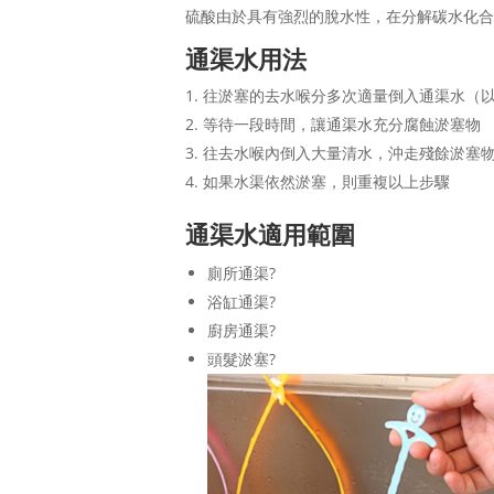
硫酸由於具有強烈的脫水性，在分解碳水化
通渠水用法
往淤塞的去水喉分多次適量倒入通渠水（
等待一段時間，讓通渠水充分腐蝕淤塞物
往去水喉內倒入大量清水，沖走殘餘淤塞
如果水渠依然淤塞，則重複以上步驟
通渠水適用範圍
廁所通渠?
浴缸通渠?
廚房通渠?
頭髮淤塞?