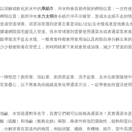
難以溶解或軟化於水中的
厚紙巾
，沖水時會容易停留的樽頸位置；一次性
在樽頸位置；廁所沖水
水力太弱
會令紙巾沖不出喉管，形成水走紙不走的
造成管道堵塞。浴室浴室遇到淤塞主要是浴缸/企缸去水慢或者是地臺去
塑膠濾網阻擋毛髮流入管道。排水管堵塞則需要使用通渠水或者通渠泵來
廚餘導致洗手盆去水慢。一般煮食時都會用食用油以及肉類自身分解出來
多少少都會附著在管壁上，長時間積累下來就會形成油塊，減少了管道的
是一陣惶恐？廁所塞、浴缸塞、廚房星盆塞、洗手盆塞、去水位瘀塞隨便
客官莫憂心，以下將會為你娓娓道來化學通渠方法，一起學會如何靈活使
！
、強鹼、水管疏通劑等名字，其實它們都可以統稱為通渠水！其實通渠水
強酸（硫酸）和強鹼（氫氧化鈉）兩類，兩者均有強烈腐蝕性，能夠和蛋
構，分解淤塞在渠道內的物質，例如頭髮、纖維、有機物、紙巾。當中高