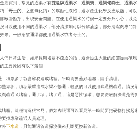
五金店買到，常見的通渠水有
雙魚牌通渠水
、
通渠寶
、
通渠佬獅王
。
通渠
俗稱「
哥士的
」之氫氧化鈉）的腐蝕性液體，遇水產生化學反應放熱，可
將膠喉管蝕穿，出現安全問題。在使用通渠水的時候一定要分外小心，以
情況可以使用不同的通渠水，部分清潔劑可以分解油脂，部分清潔劑專門
的效果。一般浴缸通渠都使用通渠水或者哥士的。
因
響人們日常生活，如果長期堵塞不疏通的話，還會滋生大量的細菌從而破
渠的主要原因有以下幾個：
壁，積累多了就會容易造成堵塞。平時需要蓋好地漏，隨手清理。
內壁結垢，積垢嚴重造成水渠不暢通，輕微的可以使用疏通機疏通。情況
現剛疏通又堵塞，通了堵，堵了通，這是惡性循環，想要徹底解決還是需
。
成堵塞。這種情況很常見，假如肉眼還可以看見第一時間要把硬物打撈起
需要找專業疏通人員處理。
室外
下水道
，只能通過管道探測儀來判斷更換新管道。