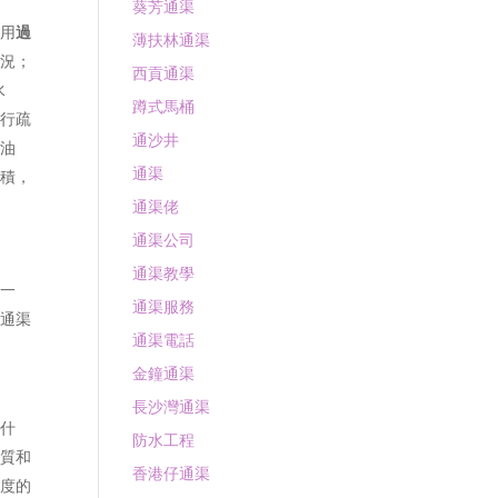
葵芳通渠
使用
過
薄扶林通渠
情況；
西貢通渠
水
蹲式馬桶
進行疏
通沙井
的油
通渠
面積，
通渠佬
通渠公司
通渠教學
中一
通渠服務
用通渠
通渠電話
金鐘通渠
長沙灣通渠
是什
防水工程
白質和
香港仔通渠
濃度的