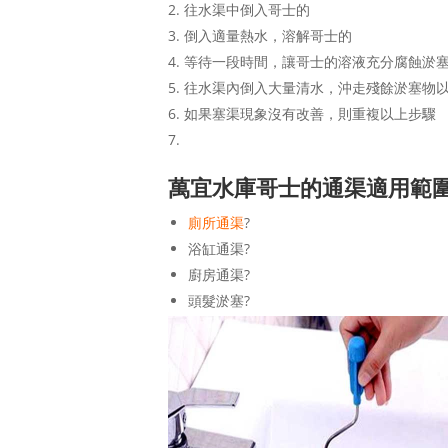
往水渠中倒入哥士的
倒入適量熱水，溶解哥士的
等待一段時間，讓哥士的溶液充分腐蝕淤
往水渠內倒入大量清水，沖走殘餘淤塞物
如果塞渠現象沒有改善，則重複以上步驟
萬宜水庫哥士的通渠適用範
廁所通渠
?
浴缸通渠?
廚房通渠?
頭髮淤塞?