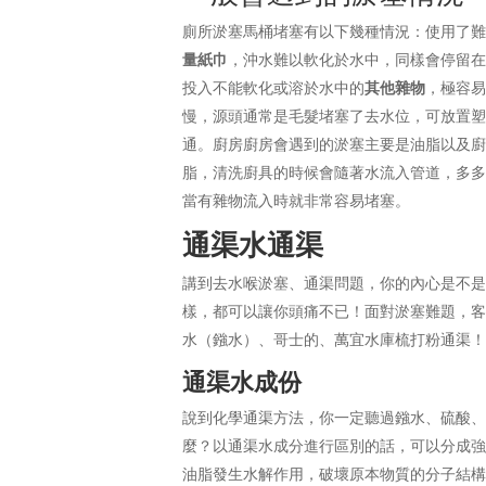
廁所淤塞馬桶堵塞有以下幾種情況：使用了
量紙巾
，沖水難以軟化於水中，同樣會停留
投入不能軟化或溶於水中的
其他雜物
，極容易
慢，源頭通常是毛髮堵塞了去水位，可放置
通。廚房廚房會遇到的淤塞主要是油脂以及
脂，清洗廚具的時候會隨著水流入管道，多
當有雜物流入時就非常容易堵塞。
通渠水通渠
講到去水喉淤塞、通渠問題，你的內心是不
樣，都可以讓你頭痛不已！面對淤塞難題，
水（鏹水）、哥士的、萬宜水庫梳打粉通渠
通渠水成份
說到化學通渠方法，你一定聽過鏹水、硫酸
麼？以通渠水成分進行區別的話，可以分成
油脂發生水解作用，破壞原本物質的分子結