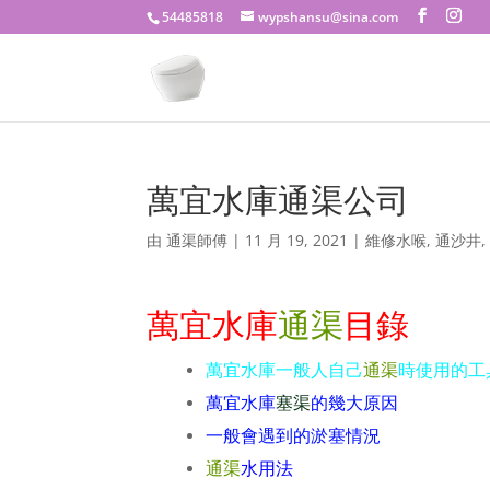
54485818
wypshansu@sina.com
萬宜水庫通渠公司
由
通渠師傅
|
11 月 19, 2021
|
維修水喉
,
通沙井
萬宜水庫
通渠
目錄
萬宜水庫一般人自己
通渠
時使用的工
萬宜水庫
塞渠
的幾大原因
一般會遇到的淤塞情況
通渠
水用法