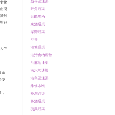
新界區通渠
水非常
旺角通渠
以出現
免濺射
智能馬桶
針對解
東涌通渠
柴灣通渠
沙井
油塘通渠
壞人們
油污食物廚餘
油麻地通渠
深水埗通渠
嚴重
港島區通渠
要使
維修水喉
來，
荃灣通渠
葵涌通渠
葵興通渠