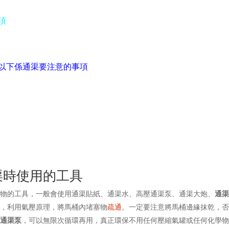
項
以下係通渠要注意的事項
渠時使用的工具
衣物的工具，一般會使用通渠貼紙、通渠水、高壓通渠泵、通渠大炮、
通
上，利用氣壓原理，將馬桶內堵塞物
疏通
。一定要注意將馬桶邊緣抹乾，
壓通渠泵
，可以無限次循環再用，真正環保不用任何壓縮氣罐或任何化學