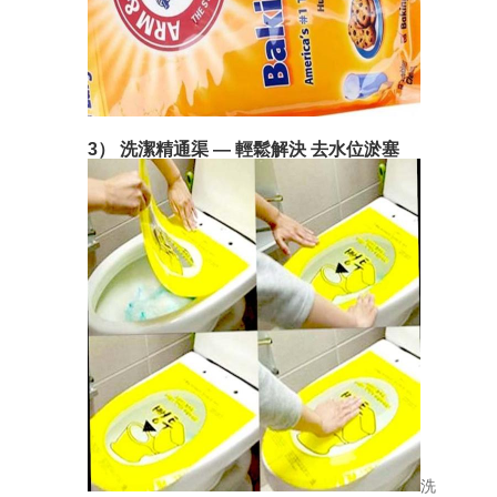
3） 洗潔精通渠 — 輕鬆解決 去水位淤塞
洗