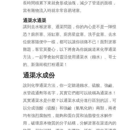
長時間積累下來就會形成油塊，減少了管道的面積，
當有雜物流入時就非常容易堵塞。
通渠水通渠
講到去水喉淤塞、通渠問題，你的內心是不是一陣惶
恐？廁所塞、浴缸塞、廚房星盆塞、洗手盆塞、去水
位瘀塞隨便中一樣，都可以讓你頭痛不已！面對淤塞
難題，客官莫憂心，以下將會為你娓娓道來化學通渠
方法，一起學會如何靈活使用通渠水（鏹水）、哥士
的、新蒲崗梳打粉通渠！
通渠水成份
說到化學通渠方法，你一定聽過鏹水、硫酸、強鹼、
水管疏通劑等名字，其實它們都可以統稱為通渠水！
其實通渠水是什麼？以通渠水成分進行區別的話，可
以分成強酸（硫酸）和強鹼（氫氧化鈉）兩類，兩者
均有強烈腐蝕性，能夠和蛋白質和油脂發生水解作
用，破壞原本物質的分子結構，分解淤塞在渠道內的