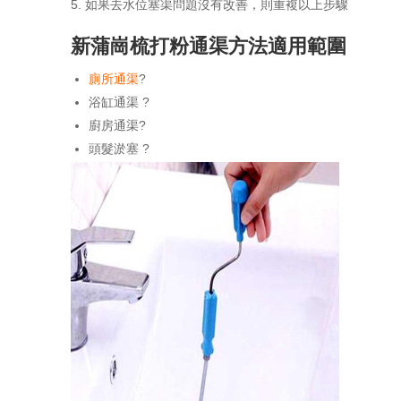
如果去水位塞渠問題沒有改善，則重複以上步驟
新蒲崗梳打粉通渠方法適用範圍
廁所通渠
?
浴缸通渠 ?
廚房通渠?
頭髮淤塞 ?