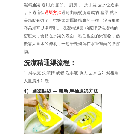
潔精通渠 適用於 廁所、 廚房 、 洗手盆 去水位通渠
，不過這個
通渠方法
遇到由頭髮所造成的 塞渠 就不
是那麼有效了，始終頭髮屬於纖維的一種，沒有那麼
容易就可以處理到。 洗潔精通渠 的原理是洗潔精的
密度大，會粘在水渠的表面，粘住裡面的淤塞物，然
後靠大量水的沖刷，一起帶走殘留在水管裡面的淤塞
物。
洗潔精通渠流程：
1. 將成支 洗潔精 或者 洗手液 倒入 去水位2. 然後用
大量清水沖洗
4） 通渠貼紙 — 嶄新 馬桶通渠方法