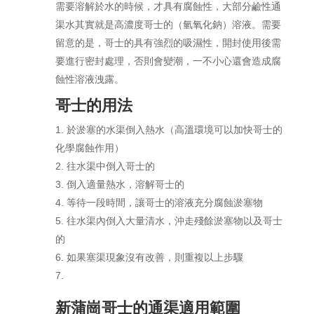
需要溶解於水的時候，才具有腐蝕性，大部分鹼性通
渠水其實就是高濃度哥士的（氫氧化鈉）溶液。需要
留意的是，哥士的具有強烈的吸濕性，開封使用後需
要進行密封處理，否則會變潮，一不小心還會造成腐
蝕性溶液洩露。
哥士的用法
於淤塞的水渠倒入熱水（高溫環境可以加快哥士的
化學腐蝕作用）
往水渠中倒入哥士的
倒入適量熱水，溶解哥士的
等待一段時間，讓哥士的溶液充分腐蝕淤塞物
往水渠內倒入大量清水，沖走殘餘淤塞物以及哥士
的
如果塞渠現象沒有改善，則重複以上步驟
新蒲崗哥士的通渠適用範圍