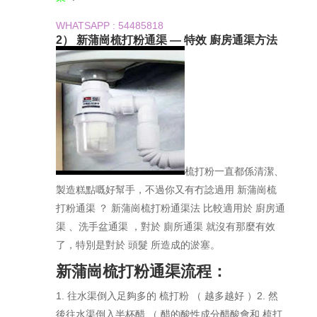
WHATSAPP : 54485818
2） 新蒲崗梳打粉通渠 — 特效 廚房通渠方法
梳打粉一直都係清潔、
製造糕點嘅好幫手，不過你又有冇諗過用 新蒲崗梳
打粉通渠 ？ 新蒲崗梳打粉通渠法 比較適用於 廚房通
渠 、洗手盆通渠 ，對於 廁所通渠 就沒有那麼有效
了，特別是對於 頭髮 所造成的淤塞。
新蒲崗梳打粉通渠流程：
1. 往水渠倒入足夠多的 梳打粉 （ 越多越好 ）2. 然
後往水渠倒入半杯醋 （ 醋的酸性成分醋酸會和 梳打