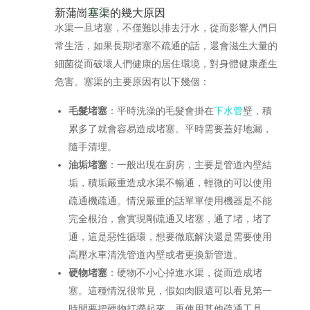
新蒲崗
塞渠
的幾大原因
水渠一旦堵塞，不僅難以排去汙水，從而影響人們日
常生活，如果長期堵塞不疏通的話，還會滋生大量的
細菌從而破壞人們健康的居住環境，對身體健康產生
危害。塞渠的主要原因有以下幾個：
毛髮堵塞
：平時洗澡的毛髮會掛在
下水管
壁，積
累多了就會容易造成堵塞。平時需要蓋好地漏，
隨手清理。
油垢堵塞
：一般出現在廚房，主要是管道內壁結
垢，積垢嚴重造成水渠不暢通，輕微的可以使用
疏通機疏通。情況嚴重的話單單使用機器是不能
完全根治，會實現剛疏通又堵塞，通了堵，堵了
通，這是惡性循環，想要徹底解決還是需要使用
高壓水車清洗管道內壁或者更換新管道。
硬物堵塞
：硬物不小心掉進水渠，從而造成堵
塞。這種情況很常見，假如肉眼還可以看見第一
時間要把硬物打撈起來，再使用其他疏通工具。