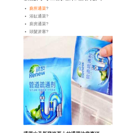
廁所通渠
?
浴缸通渠?
廚房通渠?
頭髮淤塞?