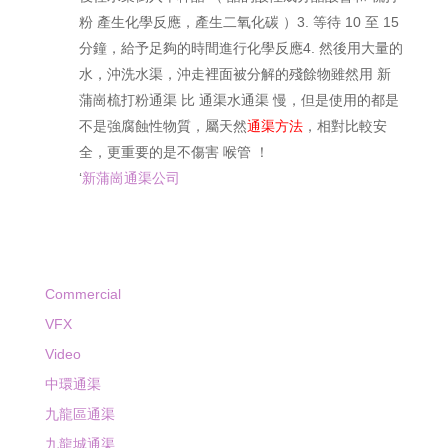
粉 產生化學反應，產生二氧化碳 ）3. 等待 10 至 15
分鐘，給予足夠的時間進行化學反應4. 然後用大量的
水，沖洗水渠，沖走裡面被分解的殘餘物雖然用 新
蒲崗梳打粉通渠 比 通渠水通渠 慢，但是使用的都是
不是強腐蝕性物質，屬天然
通渠方法
，相對比較安
全，更重要的是不傷害 喉管 ！
‘
新蒲崗通渠公司
Commercial
VFX
Video
中環通渠
九龍區通渠
九龍城通渠