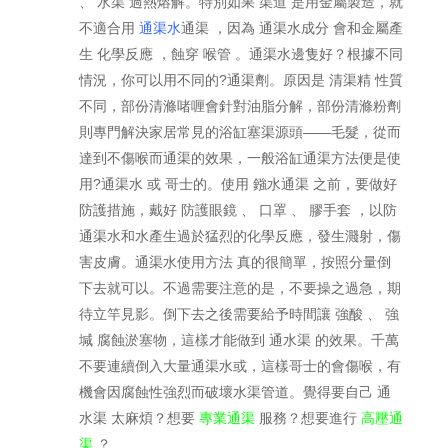
、 水渠 過熱熔解。特別如果 渠道 是用金屬製造，就
不適合用
通渠水
通渠 ，因為 通渠水成分 會和金屬產
生 化學反應 ，蝕穿 喉管 。通渠水邊隻好？根據不同
情況，你可以用不同的?通渠劑。原因是 清渠精 性質
不同，部份清滌啫喱會針對油脂分解，部份清滌粉劑
則專門解決家居常見的浴缸塞渠源頭——毛髮，從而
達到不傷喉而通渠的效果，一般浴缸通渠方法便是使
用?通渠水 或 哥士的。使用 鏹水通渠 之前，要做好
防護措施，戴好 防護眼鏡 、 口罩 、 膠手套 ，以防
通渠水和水產生過於猛烈的化學反應，發生濺射，傷
害皮膚。通渠水使用方法 真的很簡單，按照分量倒
下去就可以。不過需要注意的是，不要操之過急，期
待立竿見影。倒下去之後需要給予時間讓 強酸 、 強
堿 腐蝕淤塞物，這樣才能做到 通水渠 的效果。千萬
不要連續倒入大量通渠水或，這樣哥士的會傷喉，有
機會因腐蝕性強烈而破壞水渠管道。覺得要自己 通
水渠 太麻煩？想要
專業通渠
服務？想要進行
高壓通
渠
？