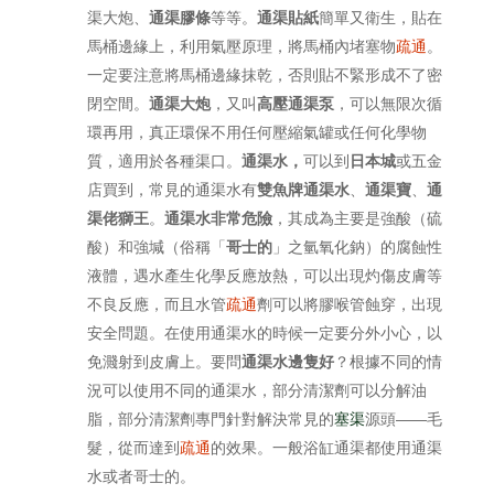
渠大炮、
通渠膠條
等等。
通渠貼紙
簡單又衛生，貼在
馬桶邊緣上，利用氣壓原理，將馬桶內堵塞物
疏通
。
一定要注意將馬桶邊緣抹乾，否則貼不緊形成不了密
閉空間。
通渠大炮
，又叫
高壓通渠泵
，可以無限次循
環再用，真正環保不用任何壓縮氣罐或任何化學物
質，適用於各種渠口。
通渠水，
可以到
日本城
或五金
店買到，常見的通渠水有
雙魚牌通渠水
、
通渠寶
、
通
渠佬獅王
。
通渠水非常危險
，其成為主要是強酸（硫
酸）和強堿（俗稱「
哥士的
」之氫氧化鈉）的腐蝕性
液體，遇水產生化學反應放熱，可以出現灼傷皮膚等
不良反應，而且水管
疏通
劑可以將膠喉管蝕穿，出現
安全問題。在使用通渠水的時候一定要分外小心，以
免濺射到皮膚上。要問
通渠水邊隻好
？根據不同的情
況可以使用不同的通渠水，部分清潔劑可以分解油
脂，部分清潔劑專門針對解決常見的
塞渠
源頭——毛
髮，從而達到
疏通
的效果。一般浴缸通渠都使用通渠
水或者哥士的。