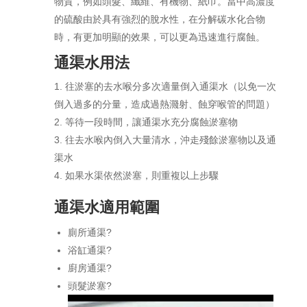
物質，例如頭髮、纖維、有機物、紙巾。當中高濃度
的硫酸由於具有強烈的脫水性，在分解碳水化合物
時，有更加明顯的效果，可以更為迅速進行腐蝕。
通渠水用法
往淤塞的去水喉分多次適量倒入通渠水（以免一次
倒入過多的分量，造成過熱濺射、蝕穿喉管的問題）
等待一段時間，讓通渠水充分腐蝕淤塞物
往去水喉內倒入大量清水，沖走殘餘淤塞物以及通
渠水
如果水渠依然淤塞，則重複以上步驟
通渠水適用範圍
廁所通渠?
浴缸通渠?
廚房通渠?
頭髮淤塞?