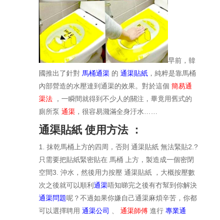
早前，韓
國推出了針對
馬桶通渠
的
通渠貼紙
，純粹是靠馬桶
內部營造的水壓達到通渠的效果。對於這個
簡易通
渠法
，一瞬間就得到不少人的關注，畢竟用舊式的
廁所泵
通渠
，很容易濺滿全身汙水……
通渠貼紙 使用方法 ：
1. 抹乾馬桶上方的四周，否則 通渠貼紙 無法緊貼
2.?
只需要把貼紙緊密貼在 馬桶 上方，製造成一個密閉
空間
3. 沖水，然後用力按壓 通渠貼紙 ，大概按壓數
次之後就可以順利
通渠
唔知睇完之後有冇幫到你解決
通渠問題
呢？不過如果你嫌自己通渠麻煩辛苦，你都
可以選擇聘用
通渠公司
、
通渠師傅
進行
專業通