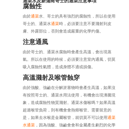
通渠水及新蒲崗哥士的通渠注意事項
腐蝕性
由於
通渠
水、哥士的具有強烈的腐蝕性，所以在使用
哥士的、通渠水
通渠
時，必須要注意不要濺射到皮
膚、外露部位，否則會造成嚴重的化學灼傷。
注意通風
由於哥士的、通渠水腐蝕時會產生高溫，會出現蒸
氣。所以在使用的時候，必須要注意室內通風，切莫
吸入腐蝕性氣體，造成身體不適或損傷。
高溫濺射及喉管蝕穿
由於強酸、強鹼在分解淤塞物時會產生高溫，如果沒
有按照哥士的、通渠水用法使用，有機會出現沸騰現
象，造成腐蝕性物質濺射。通渠水傷喉嗎？如果高溫
超過喉管負荷，則有機會會熱熔喉管。需要留意的
是，如果去水喉是金屬喉管，就切莫不可以使用
通渠
水通渠
，因為強酸、強鹼會會和金屬產生劇烈的化學