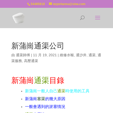
54485818
wypshansu@sina.com
新蒲崗通渠公司
由
通渠師傅
|
11 月 19, 2021
|
維修水喉
,
通沙井
,
通渠
,
通
渠服務
,
高壓通渠
新蒲崗
通渠
目錄
新蒲崗一般人自己
通渠
時使用的工具
新蒲崗
塞渠
的幾大原因
一般會遇到的淤塞情況