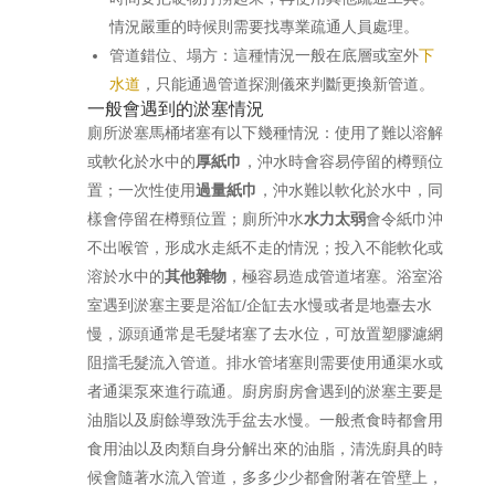
情況嚴重的時候則需要找專業疏通人員處理。
管道錯位、塌方：這種情況一般在底層或室外
下
水道
，只能通過管道探測儀來判斷更換新管道。
一般會遇到的淤塞情況
廁所淤塞馬桶堵塞有以下幾種情況：使用了難以溶解
或軟化於水中的
厚紙巾
，沖水時會容易停留的樽頸位
置；一次性使用
過量紙巾
，沖水難以軟化於水中，同
樣會停留在樽頸位置；廁所沖水
水力太弱
會令紙巾沖
不出喉管，形成水走紙不走的情況；投入不能軟化或
溶於水中的
其他雜物
，極容易造成管道堵塞。浴室浴
室遇到淤塞主要是浴缸/企缸去水慢或者是地臺去水
慢，源頭通常是毛髮堵塞了去水位，可放置塑膠濾網
阻擋毛髮流入管道。排水管堵塞則需要使用通渠水或
者通渠泵來進行疏通。廚房廚房會遇到的淤塞主要是
油脂以及廚餘導致洗手盆去水慢。一般煮食時都會用
食用油以及肉類自身分解出來的油脂，清洗廚具的時
候會隨著水流入管道，多多少少都會附著在管壁上，