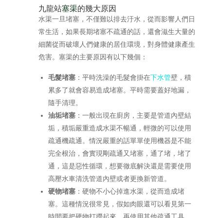
九龍站
塞渠
的幾大原因
水渠一旦堵塞，不僅難以排去汙水，從而影響人們日
常生活，如果長期堵塞不疏通的話，還會滋生大量的
細菌從而破壞人們健康的居住環境，對身體健康產生
危害。塞渠的主要原因有以下幾個：
毛髮堵塞
：平時洗澡的毛髮會掛在
下水管
壁，積
累多了就會容易造成堵塞。平時需要蓋好地漏，
隨手清理。
油垢堵塞
：一般出現在廚房，主要是管道內壁結
垢，積垢嚴重造成水渠不暢通，輕微的可以使用
疏通機疏通。情況嚴重的話單單使用機器是不能
完全根治，會實現剛疏通又堵塞，通了堵，堵了
通，這是惡性循環，想要徹底解決還是需要使用
高壓水車清洗管道內壁或者更換新管道。
硬物堵塞
：硬物不小心掉進水渠，從而造成堵
塞。這種情況很常見，假如肉眼還可以看見第一
時間要把硬物打撈起來，再使用其他疏通工具。