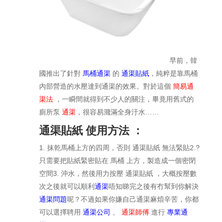
早前，韓
國推出了針對
馬桶通渠
的
通渠貼紙
，純粹是靠馬桶
內部營造的水壓達到通渠的效果。對於這個
簡易通
渠法
，一瞬間就得到不少人的關注，畢竟用舊式的
廁所泵
通渠
，很容易濺滿全身汙水……
通渠貼紙 使用方法 ：
1. 抹乾馬桶上方的四周，否則 通渠貼紙 無法緊貼
2.?
只需要把貼紙緊密貼在 馬桶 上方，製造成一個密閉
空間
3. 沖水，然後用力按壓 通渠貼紙 ，大概按壓數
次之後就可以順利
通渠
唔知睇完之後有冇幫到你解決
通渠問題
呢？不過如果你嫌自己通渠麻煩辛苦，你都
可以選擇聘用
通渠公司
、
通渠師傅
進行
專業通