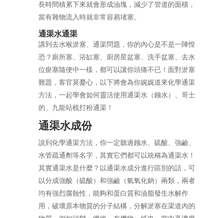
長時間積累下來就會形成油塊，減少了管道的面積，
當有雜物流入時就非常容易堵塞。
通渠水通渠
講到去水喉淤塞、通渠問題，你的內心是不是一陣惶
恐？廁所塞、浴缸塞、廚房星盆塞、洗手盆塞、去水
位瘀塞隨便中一樣，都可以讓你頭痛不已！面對淤塞
難題，客官莫憂心，以下將會為你娓娓道來化學通渠
方法，一起學會如何靈活使用通渠水（鏹水）、哥士
的、九龍站梳打粉通渠！
通渠水成份
說到化學通渠方法，你一定聽過鏹水、硫酸、強鹼、
水管疏通劑等名字，其實它們都可以統稱為通渠水！
其實通渠水是什麼？以通渠水成分進行區別的話，可
以分成強酸（硫酸）和強鹼（氫氧化鈉）兩類，兩者
均有強烈腐蝕性，能夠和蛋白質和油脂發生水解作
用，破壞原本物質的分子結構，分解淤塞在渠道內的