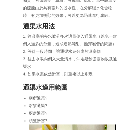
物質，例如頭髮、纖維、有機物、紙巾。當中高濃度
的硫酸由於具有強烈的脫水性，在分解碳水化合物
時，有更加明顯的效果，可以更為迅速進行腐蝕。
通渠水用法
往淤塞的去水喉分多次適量倒入通渠水（以免一次
倒入過多的分量，造成過熱濺射、蝕穿喉管的問題）
等待一段時間，讓通渠水充分腐蝕淤塞物
往去水喉內倒入大量清水，沖走殘餘淤塞物以及通
渠水
如果水渠依然淤塞，則重複以上步驟
通渠水適用範圍
廁所通渠?
浴缸通渠?
廚房通渠?
頭髮淤塞?