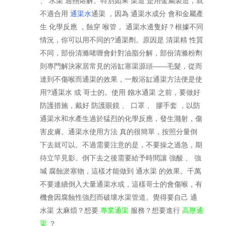
、 水渠 過熱熔解。特別如果 渠道 是用金屬製造，就
不適合用
通渠水
通渠 ，因為 通渠水成分 會和金屬產
生 化學反應 ，蝕穿 喉管 。通渠水邊隻好？根據不同
情況，你可以用不同的?通渠劑。原因是 清渠精 性質
不同，部份清滌啫喱會針對油脂分解，部份清滌粉劑
則專門解決家居常見的浴缸塞渠源頭——毛髮，從而
達到不傷喉而通渠的效果，一般浴缸通渠方法便是使
用?通渠水 或 哥士的。使用 鏹水通渠 之前，要做好
防護措施，戴好 防護眼鏡 、 口罩 、 膠手套 ，以防
通渠水和水產生過於猛烈的化學反應，發生濺射，傷
害皮膚。通渠水使用方法 真的很簡單，按照分量倒
下去就可以。不過需要注意的是，不要操之過急，期
待立竿見影。倒下去之後需要給予時間讓 強酸 、 強
堿 腐蝕淤塞物，這樣才能做到 通水渠 的效果。千萬
不要連續倒入大量通渠水或，這樣哥士的會傷喉，有
機會因腐蝕性強烈而破壞水渠管道。覺得要自己 通
水渠 太麻煩？想要
專業通渠
服務？想要進行
高壓通
渠
？