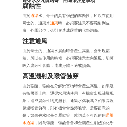
通渠水及九龍站哥士的通渠注意事項
腐蝕性
由於
通渠
水、哥士的具有強烈的腐蝕性，所以在使用
哥士的、通渠水
通渠
時，必須要注意不要濺射到皮
膚、外露部位，否則會造成嚴重的化學灼傷。
注意通風
由於哥士的、通渠水腐蝕時會產生高溫，會出現蒸
氣。所以在使用的時候，必須要注意室內通風，切莫
吸入腐蝕性氣體，造成身體不適或損傷。
高溫濺射及喉管蝕穿
由於強酸、強鹼在分解淤塞物時會產生高溫，如果沒
有按照哥士的、通渠水用法使用，有機會出現沸騰現
象，造成腐蝕性物質濺射。通渠水傷喉嗎？如果高溫
超過喉管負荷，則有機會會熱熔喉管。需要留意的
是，如果去水喉是金屬喉管，就切莫不可以使用
通渠
水通渠
，因為強酸、強鹼會會和金屬產生劇烈的化學