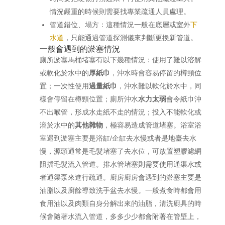
情況嚴重的時候則需要找專業疏通人員處理。
管道錯位、塌方：這種情況一般在底層或室外
下
水道
，只能通過管道探測儀來判斷更換新管道。
一般會遇到的淤塞情況
廁所淤塞馬桶堵塞有以下幾種情況：使用了難以溶解
或軟化於水中的
厚紙巾
，沖水時會容易停留的樽頸位
置；一次性使用
過量紙巾
，沖水難以軟化於水中，同
樣會停留在樽頸位置；廁所沖水
水力太弱
會令紙巾沖
不出喉管，形成水走紙不走的情況；投入不能軟化或
溶於水中的
其他雜物
，極容易造成管道堵塞。浴室浴
室遇到淤塞主要是浴缸/企缸去水慢或者是地臺去水
慢，源頭通常是毛髮堵塞了去水位，可放置塑膠濾網
阻擋毛髮流入管道。排水管堵塞則需要使用通渠水或
者通渠泵來進行疏通。廚房廚房會遇到的淤塞主要是
油脂以及廚餘導致洗手盆去水慢。一般煮食時都會用
食用油以及肉類自身分解出來的油脂，清洗廚具的時
候會隨著水流入管道，多多少少都會附著在管壁上，