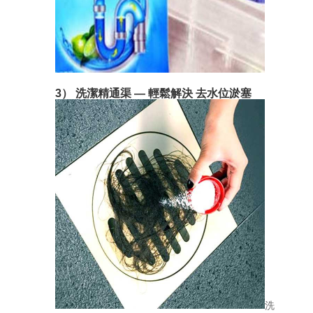
3） 洗潔精通渠 — 輕鬆解決 去水位淤塞
洗