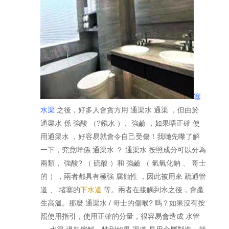
塞
水渠
之後，好多人會貪方用 通渠水 通渠 ，但由於
通渠水 係 強酸 （?鏹水 ）、強鹼 ，如果唔正確 使
用通渠水 ，好容易就會令自己受傷！我哋先嚟了解
一下，究竟咩係 通渠水 ？ 通渠水 按照成分可以分為
兩類， 強酸? （ 硫酸 ）和 強鹼 （ 氫氧化鈉 、 哥士
的 ），兩者都具有極強 腐蝕性 ，因此被用來 疏通管
道 、 堵塞的
下水道
等。兩者在接觸到水之後，會產
生高溫。那麼 通渠水 / 哥士的傷喉? 嗎？如果沒有按
照使用指引，使用正確的分量，很容易會造成 水管