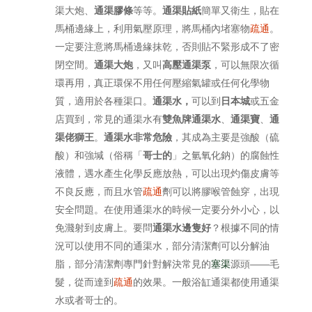
渠大炮、
通渠膠條
等等。
通渠貼紙
簡單又衛生，貼在
馬桶邊緣上，利用氣壓原理，將馬桶內堵塞物
疏通
。
一定要注意將馬桶邊緣抹乾，否則貼不緊形成不了密
閉空間。
通渠大炮
，又叫
高壓通渠泵
，可以無限次循
環再用，真正環保不用任何壓縮氣罐或任何化學物
質，適用於各種渠口。
通渠水，
可以到
日本城
或五金
店買到，常見的通渠水有
雙魚牌通渠水
、
通渠寶
、
通
渠佬獅王
。
通渠水非常危險
，其成為主要是強酸（硫
酸）和強堿（俗稱「
哥士的
」之氫氧化鈉）的腐蝕性
液體，遇水產生化學反應放熱，可以出現灼傷皮膚等
不良反應，而且水管
疏通
劑可以將膠喉管蝕穿，出現
安全問題。在使用通渠水的時候一定要分外小心，以
免濺射到皮膚上。要問
通渠水邊隻好
？根據不同的情
況可以使用不同的通渠水，部分清潔劑可以分解油
脂，部分清潔劑專門針對解決常見的
塞渠
源頭——毛
髮，從而達到
疏通
的效果。一般浴缸通渠都使用通渠
水或者哥士的。