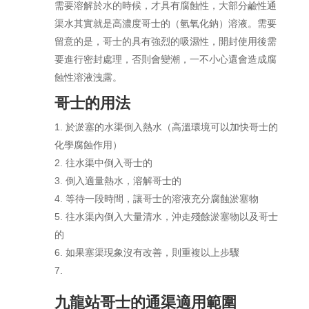
需要溶解於水的時候，才具有腐蝕性，大部分鹼性通
渠水其實就是高濃度哥士的（氫氧化鈉）溶液。需要
留意的是，哥士的具有強烈的吸濕性，開封使用後需
要進行密封處理，否則會變潮，一不小心還會造成腐
蝕性溶液洩露。
哥士的用法
於淤塞的水渠倒入熱水（高溫環境可以加快哥士的
化學腐蝕作用）
往水渠中倒入哥士的
倒入適量熱水，溶解哥士的
等待一段時間，讓哥士的溶液充分腐蝕淤塞物
往水渠內倒入大量清水，沖走殘餘淤塞物以及哥士
的
如果塞渠現象沒有改善，則重複以上步驟
九龍站哥士的通渠適用範圍