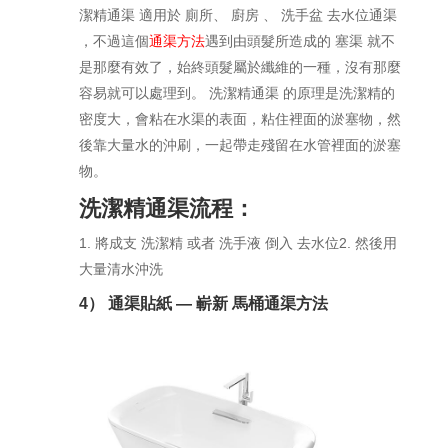
潔精通渠 適用於 廁所、 廚房 、 洗手盆 去水位通渠
，不過這個
通渠方法
遇到由頭髮所造成的 塞渠 就不
是那麼有效了，始終頭髮屬於纖維的一種，沒有那麼
容易就可以處理到。 洗潔精通渠 的原理是洗潔精的
密度大，會粘在水渠的表面，粘住裡面的淤塞物，然
後靠大量水的沖刷，一起帶走殘留在水管裡面的淤塞
物。
洗潔精通渠流程：
1. 將成支 洗潔精 或者 洗手液 倒入 去水位2. 然後用
大量清水沖洗
4） 通渠貼紙 — 嶄新 馬桶通渠方法