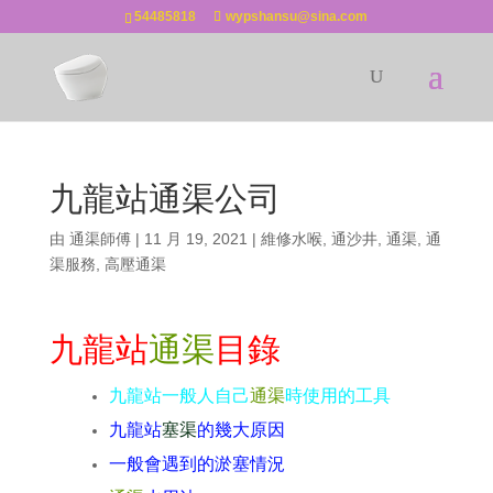
54485818
wypshansu@sina.com
九龍站通渠公司
由
通渠師傅
|
11 月 19, 2021
|
維修水喉
,
通沙井
,
通渠
,
通
渠服務
,
高壓通渠
九龍站
通渠
目錄
九龍站一般人自己
通渠
時使用的工具
九龍站
塞渠
的幾大原因
一般會遇到的淤塞情況