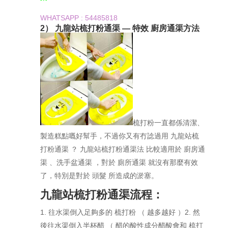
WHATSAPP : 54485818
2） 九龍站梳打粉通渠 — 特效 廚房通渠方法
梳打粉一直都係清潔、
製造糕點嘅好幫手，不過你又有冇諗過用 九龍站梳
打粉通渠 ？ 九龍站梳打粉通渠法 比較適用於 廚房通
渠 、洗手盆通渠 ，對於 廁所通渠 就沒有那麼有效
了，特別是對於 頭髮 所造成的淤塞。
九龍站梳打粉通渠流程：
1. 往水渠倒入足夠多的 梳打粉 （ 越多越好 ）2. 然
後往水渠倒入半杯醋 （ 醋的酸性成分醋酸會和 梳打