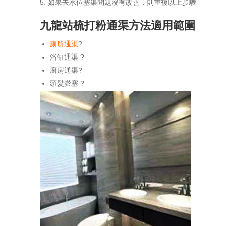
如果去水位塞渠問題沒有改善，則重複以上步驟
九龍站梳打粉通渠方法適用範圍
廁所通渠
?
浴缸通渠 ?
廚房通渠?
頭髮淤塞 ?