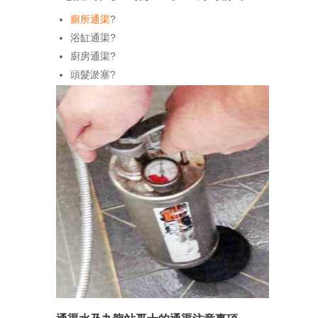
廁所通渠
?
浴缸通渠?
廚房通渠?
頭髮淤塞?