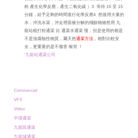
粉 產生化學反應，產生二氧化碳 ）3. 等待 10 至 15
分鐘，給予足夠的時間進行化學反應4. 然後用大量的
水，沖洗水渠，沖走裡面被分解的殘餘物雖然用 九
龍站梳打粉通渠 比 通渠水通渠 慢，但是使用的都是
不是強腐蝕性物質，屬天然
通渠方法
，相對比較安
全，更重要的是不傷害 喉管 ！
‘
九龍站通渠公司
Commercial
VFX
Video
中環通渠
九龍區通渠
九龍城通渠