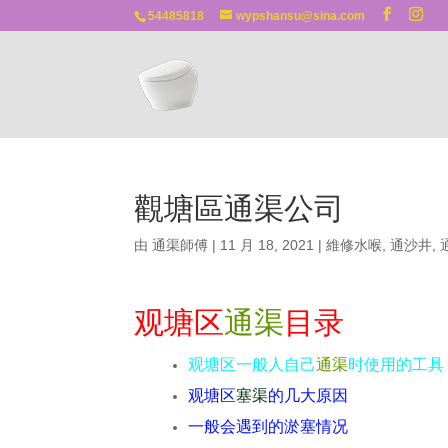
54485818
wypshansu@sina.com
觀塘區通渠公司
由
通渠師傅
|
11 月 18, 2021
|
維修水喉
,
通沙井
,
观塘区
通渠
目录
观塘区一般人自己
通渠
时使用的工具
观塘区
塞渠
的几大原因
一般会遇到的淤塞情况