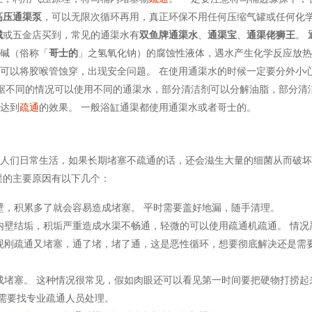
高压通渠泵
，可以无限次循环再用，真正环保不用任何压缩气罐或任何化
城
或五金店买到，常见的通渠水有
双鱼牌通渠水
、
通渠宝
、
通渠佬狮王
。
强碱（俗称「
哥士的
」之氢氧化钠）的腐蚀性液体，遇水产生化学反应放
剂可以将胶喉管蚀穿，出现安全问题。 在使用通渠水的时候一定要分外小
根据不同的情况可以使用不同的通渠水，部分清洁剂可以分解油脂，部分清
而达到
疏通
的效果。 一般浴缸通渠都使用通渠水或者哥士的。
响人们日常生活，如果长期堵塞不疏通的话，还会滋生大量的细菌从而破
渠的主要原因有以下几个：
壁，积累多了就会容易造成堵塞。 平时需要盖好地漏，随手清理。
内壁结垢，积垢严重造成水渠不畅通，轻微的可以使用疏通机疏通。 情况
现刚疏通又堵塞，通了堵，堵了通，这是恶性循环，想要彻底解决还是需
。
成堵塞。 这种情况很常见，假如肉眼还可以看见第一时间要把硬物打捞起
则需要找专业疏通人员处理。