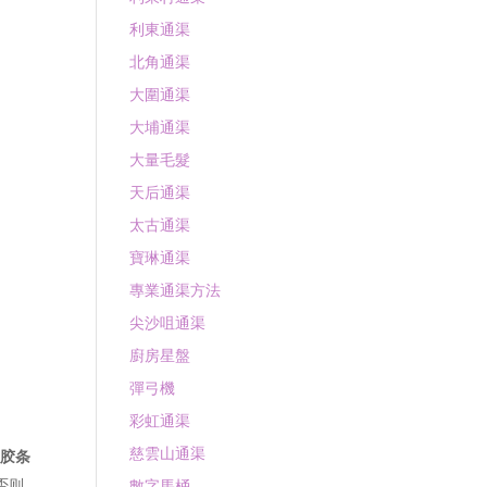
利東通渠
北角通渠
大圍通渠
大埔通渠
大量毛髮
天后通渠
太古通渠
寶琳通渠
專業通渠方法
尖沙咀通渠
廚房星盤
彈弓機
彩虹通渠
慈雲山通渠
渠胶条
否则
數字馬桶