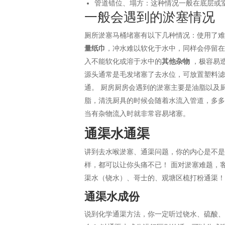
管道错位、塌方：这种情况一般在底层或
一般会遇到的淤塞情况
厕所淤塞马桶堵塞有以下几种情况：使用了
量纸巾
，冲水难以软化于水中，同样会停留在
入不能软化或溶于水中的
其他杂物
，极容易造
源头通常是毛发堵塞了去水位，可放置塑料滤
通。 厨房厨房会遇到的淤塞主要是油脂以及
脂，清洗厨具的时候会随着水流入管道，多
当有杂物流入时就非常容易堵塞。
通渠水通渠
讲到去水喉淤塞、通渠问题，你的内心是不是
样，都可以让你头痛不已！ 面对淤塞难题，
渠水（铙水）、哥士的、观塘区梳打粉通渠
通渠水成份
说到化学通渠方法，你一定听过铙水、硫酸、