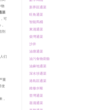
学物
新界區通渠
通渠
旺角通渠
热，可
智能馬桶
心，
東涌通渠
洁剂
柴灣通渠
沙井
油塘通渠
坏人们
油污食物廚餘
油麻地通渠
深水埗通渠
严重
港島區通渠
要使
維修水喉
荃灣通渠
来，
葵涌通渠