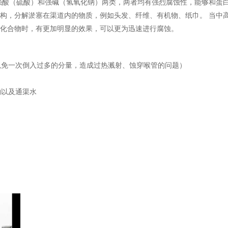
强酸（硫酸）和强碱（氢氧化钠）两类，两者均有强烈腐蚀性，能够和蛋
构，分解淤塞在渠道内的物质，例如头发、纤维、有机物、纸巾。 当中
水化合物时，有更加明显的效果，可以更为迅速进行腐蚀。
以免一次倒入过多的分量，造成过热溅射、蚀穿喉管的问题）
物以及通渠水