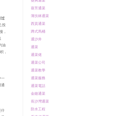
葵興通渠
葵芳通渠
薄扶林通渠
用
过
西貢通渠
;投
蹲式馬桶
慢，
疏
通沙井
的油
通渠
面积，
通渠佬
通渠公司
通渠教學
通渠服務
中一
用通
通渠電話
金鐘通渠
長沙灣通渠
防水工程
是什