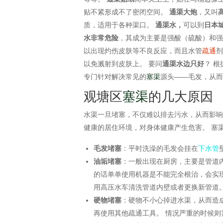
贴不紧形成不了密闭空间。
通渠大炮
，又叫
质，适用于各种渠口。
通渠水，
可以到
日本
水非常危险
，其成为主要是强酸（硫酸）和
以出现灼伤皮肤等不良反应，而且水管
疏通
以免溅射到皮肤上。 要问
通渠水边只好
？ 
专门针对解决常见的
塞渠
源头——毛发，从
观塘区
塞渠
的几大原因
水渠一旦堵塞，不仅难以排去污水，从而影
健康的居住环境，对身体健康产生危害。 塞
毛发堵塞
：平时洗澡的毛发会挂在
下水管
油垢堵塞
：一般出现在厨房，主要是管道
的话单单使用机器是不能完全根治，会实
用高压水车清洗管道内壁或者更换新管道
硬物堵塞
：硬物不小心掉进水渠，从而造
再使用其他疏通工具。 情况严重的时候