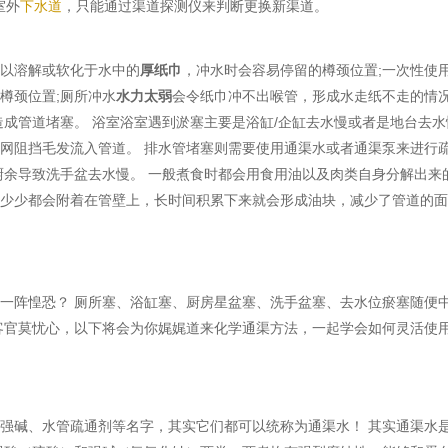
室外
下水道
，只能通过渠道探测仪来判断更换新渠道。
难以溶解或软化于水中的
厚纸巾
，冲水时会容易停留的樽颈位置;一次性使
樽颈位置;厕所冲水
水力太弱
会令纸巾冲不出喉管，形成水走纸不走的情况
成管道堵塞。 浴室浴室遇到淤塞主要是浴缸/企缸去水慢或者是地台去水
网阻挡毛发流入管道。 排水管堵塞则需要使用通渠水或者通渠泵来进行
厨余导致洗手盆去水慢。 一般煮食时都会用食用油以及肉类自身分解出来
多少少都会附着在管壁上，长时间积累下来就会形成油块，减少了管道的
一阵惶恐？ 厕所塞、浴缸塞、厨房星盆塞、洗手盆塞、去水位瘀塞随便
客官莫忧心，以下将会为你娓娓道来化学通渠方法，一起学会如何灵活使
！
强碱、水管疏通剂等名字，其实它们都可以统称为通渠水！ 其实通渠水