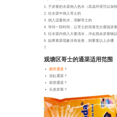
于淤塞的水渠倒入热水（高温环境可以加
往水渠中倒入哥士的
倒入适量热水，溶解哥士的
等待一段时间，让哥士的溶液充分腐蚀淤
往水渠内倒入大量清水，冲走残余淤塞物
如果塞渠现象没有改善，则重复以上步骤
观塘区哥士的通渠适用范围
厕所通渠
？
浴缸通渠？
厨房通渠？
头发淤塞？