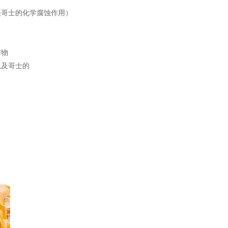
快哥士的化学腐蚀作用）
塞物
以及哥士的