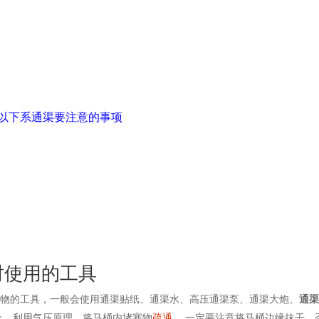
以下系通渠要注意的事项
时使用的工具
衣物的工具，一般会使用通渠贴纸、通渠水、高压通渠泵、通渠大炮、
通
上，利用气压原理，将马桶内堵塞物
疏通
。 一定要注意将马桶边缘抹干，