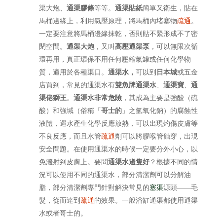
渠大炮、
通渠膠條
等等。
通渠貼紙
簡單又衛生，貼在
馬桶邊緣上，利用氣壓原理，將馬桶內堵塞物
疏通
。
一定要注意將馬桶邊緣抹乾，否則貼不緊形成不了密
閉空間。
通渠大炮
，又叫
高壓通渠泵
，可以無限次循
環再用，真正環保不用任何壓縮氣罐或任何化學物
質，適用於各種渠口。
通渠水，
可以到
日本城
或五金
店買到，常見的通渠水有
雙魚牌通渠水
、
通渠寶
、
通
渠佬獅王
。
通渠水非常危險
，其成為主要是強酸（硫
酸）和強堿（俗稱「
哥士的
」之氫氧化鈉）的腐蝕性
液體，遇水產生化學反應放熱，可以出現灼傷皮膚等
不良反應，而且水管
疏通
劑可以將膠喉管蝕穿，出現
安全問題。在使用通渠水的時候一定要分外小心，以
免濺射到皮膚上。要問
通渠水邊隻好
？根據不同的情
況可以使用不同的通渠水，部分清潔劑可以分解油
脂，部分清潔劑專門針對解決常見的
塞渠
源頭——毛
髮，從而達到
疏通
的效果。一般浴缸通渠都使用通渠
水或者哥士的。