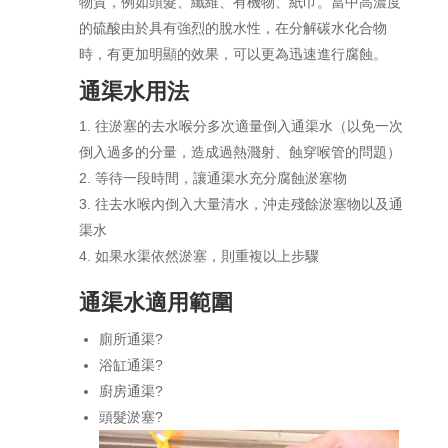
物質，例如頭髮、纖維、有機物、紙巾。當中高濃度
的硫酸由於具有強烈的脫水性，在分解碳水化合物
時，有更加明顯的效果，可以更為迅速進行腐蝕。
通渠水用法
往淤塞的去水喉分多次適量倒入通渠水（以免一次
倒入過多的分量，造成過熱濺射、蝕穿喉管的問題）
等待一段時間，讓通渠水充分腐蝕淤塞物
往去水喉內倒入大量清水，沖走殘餘淤塞物以及通
渠水
如果水渠依然淤塞，則重複以上步驟
通渠水適用範圍
廁所通渠?
浴缸通渠?
廚房通渠?
頭髮淤塞?