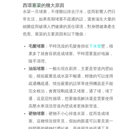
西環
塞渠
的幾大原因
水渠一旦堵塞，不僅難以排去汙水，從而影響人們日
常生活，如果長期堵塞不疏通的話，還會滋生大量的
細菌從而破壞人們健康的居住環境，對身體健康產生
危害。塞渠的主要原因有以下幾個：
毛髮堵塞
：平時洗澡的毛髮會掛在
下水管
壁，積
累多了就會容易造成堵塞。平時需要蓋好地漏，
隨手清理。
油垢堵塞
：一般出現在廚房，主要是管道內壁結
垢，積垢嚴重造成水渠不暢通，輕微的可以使用
疏通機疏通。情況嚴重的話單單使用機器是不能
完全根治，會實現剛疏通又堵塞，通了堵，堵了
通，這是惡性循環，想要徹底解決還是需要使用
高壓水車清洗管道內壁或者更換新管道。
硬物堵塞
：硬物不小心掉進水渠，從而造成堵
塞。這種情況很常見，假如肉眼還可以看見第一
時間要把硬物打撈起來，再使用其他疏通工具。