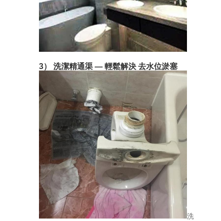
3） 洗潔精通渠 — 輕鬆解決 去水位淤塞
洗