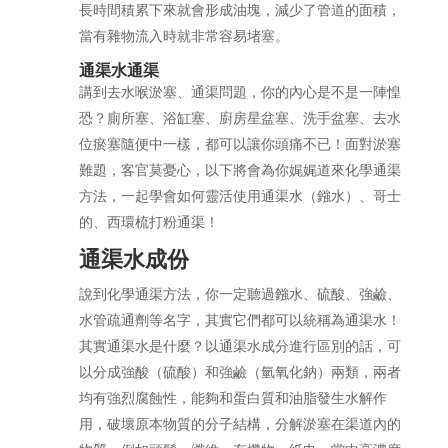
長時間積累下來就會形成油塊，減少了管道的面積，
當有雜物流入時就非常容易堵塞。
通渠水通渠
講到去水喉淤塞、通渠問題，你的內心是不是一陣惶
恐？廁所塞、浴缸塞、廚房星盆塞、洗手盆塞、去水
位瘀塞隨便中一樣，都可以讓你頭痛不已！面對淤塞
難題，客官莫憂心，以下將會為你娓娓道來化學通渠
方法，一起學會如何靈活使用通渠水（鏹水）、哥士
的、西環梳打粉通渠！
通渠水成份
說到化學通渠方法，你一定聽過鏹水、硫酸、強鹼、
水管疏通劑等名字，其實它們都可以統稱為通渠水！
其實通渠水是什麼？以通渠水成分進行區別的話，可
以分成強酸（硫酸）和強鹼（氫氧化鈉）兩類，兩者
均有強烈腐蝕性，能夠和蛋白質和油脂發生水解作
用，破壞原本物質的分子結構，分解淤塞在渠道內的