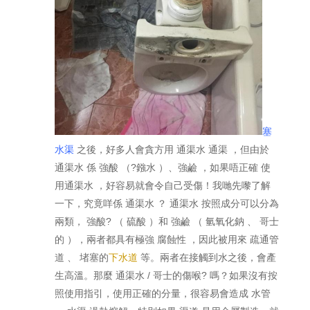
塞
水渠
之後，好多人會貪方用 通渠水 通渠 ，但由於
通渠水 係 強酸 （?鏹水 ）、強鹼 ，如果唔正確 使
用通渠水 ，好容易就會令自己受傷！我哋先嚟了解
一下，究竟咩係 通渠水 ？ 通渠水 按照成分可以分為
兩類， 強酸? （ 硫酸 ）和 強鹼 （ 氫氧化鈉 、 哥士
的 ），兩者都具有極強 腐蝕性 ，因此被用來 疏通管
道 、 堵塞的
下水道
等。兩者在接觸到水之後，會產
生高溫。那麼 通渠水 / 哥士的傷喉? 嗎？如果沒有按
照使用指引，使用正確的分量，很容易會造成 水管