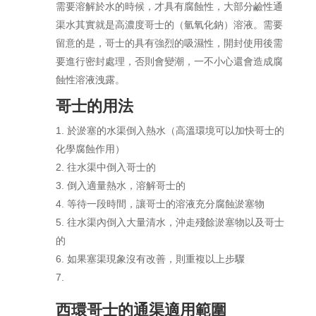
需要溶解於水的時候，才具有腐蝕性，大部分鹼性通
渠水其實就是高濃度哥士的（氫氧化鈉）溶液。需要
留意的是，哥士的具有強烈的吸濕性，開封使用後需
要進行密封處理，否則會變潮，一不小心還會造成腐
蝕性溶液洩露。
哥士的用法
於淤塞的水渠倒入熱水（高溫環境可以加快哥士的
化學腐蝕作用）
往水渠中倒入哥士的
倒入適量熱水，溶解哥士的
等待一段時間，讓哥士的溶液充分腐蝕淤塞物
往水渠內倒入大量清水，沖走殘餘淤塞物以及哥士
的
如果塞渠現象沒有改善，則重複以上步驟
西環哥士的通渠適用範圍