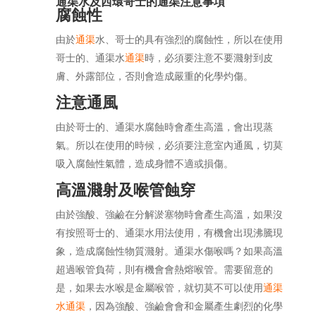
通渠水及西環哥士的通渠注意事項
腐蝕性
由於
通渠
水、哥士的具有強烈的腐蝕性，所以在使用
哥士的、通渠水
通渠
時，必須要注意不要濺射到皮
膚、外露部位，否則會造成嚴重的化學灼傷。
注意通風
由於哥士的、通渠水腐蝕時會產生高溫，會出現蒸
氣。所以在使用的時候，必須要注意室內通風，切莫
吸入腐蝕性氣體，造成身體不適或損傷。
高溫濺射及喉管蝕穿
由於強酸、強鹼在分解淤塞物時會產生高溫，如果沒
有按照哥士的、通渠水用法使用，有機會出現沸騰現
象，造成腐蝕性物質濺射。通渠水傷喉嗎？如果高溫
超過喉管負荷，則有機會會熱熔喉管。需要留意的
是，如果去水喉是金屬喉管，就切莫不可以使用
通渠
水通渠
，因為強酸、強鹼會會和金屬產生劇烈的化學