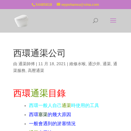
54485818
wypshansu@sina.com
西環通渠公司
由
通渠師傅
|
11 月 18, 2021
|
維修水喉
,
通沙井
,
通渠
,
通
渠服務
,
高壓通渠
西環
通渠
目錄
西環一般人自己
通渠
時使用的工具
西環
塞渠
的幾大原因
一般會遇到的淤塞情況