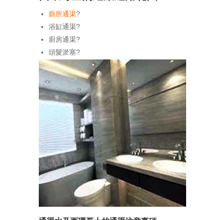
廁所通渠
?
浴缸通渠?
廚房通渠?
頭髮淤塞?