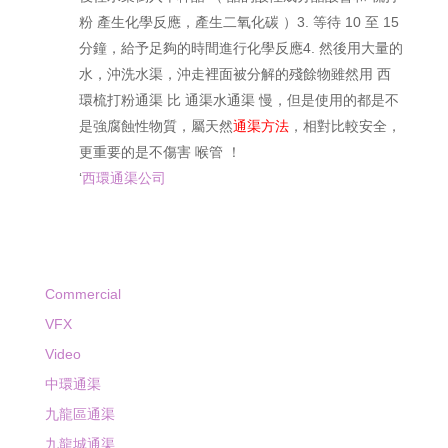
粉 產生化學反應，產生二氧化碳 ）3. 等待 10 至 15
分鐘，給予足夠的時間進行化學反應4. 然後用大量的
水，沖洗水渠，沖走裡面被分解的殘餘物雖然用 西
環梳打粉通渠 比 通渠水通渠 慢，但是使用的都是不
是強腐蝕性物質，屬天然
通渠方法
，相對比較安全，
更重要的是不傷害 喉管 ！
‘
西環通渠公司
Commercial
VFX
Video
中環通渠
九龍區通渠
九龍城通渠