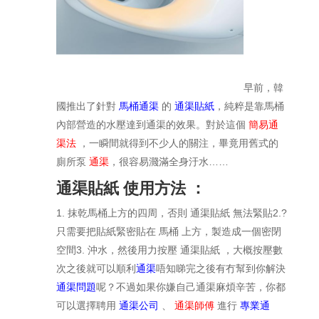
早前，韓
國推出了針對
馬桶通渠
的
通渠貼紙
，純粹是靠馬桶
內部營造的水壓達到通渠的效果。對於這個
簡易通
渠法
，一瞬間就得到不少人的關注，畢竟用舊式的
廁所泵
通渠
，很容易濺滿全身汙水……
通渠貼紙 使用方法 ：
1. 抹乾馬桶上方的四周，否則 通渠貼紙 無法緊貼
2.?
只需要把貼紙緊密貼在 馬桶 上方，製造成一個密閉
空間
3. 沖水，然後用力按壓 通渠貼紙 ，大概按壓數
次之後就可以順利
通渠
唔知睇完之後有冇幫到你解決
通渠問題
呢？不過如果你嫌自己通渠麻煩辛苦，你都
可以選擇聘用
通渠公司
、
通渠師傅
進行
專業通