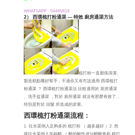
WHATSAPP : 54485818
2） 西環梳打粉通渠 — 特效 廚房通渠方法
梳打粉一直都係清潔、
製造糕點嘅好幫手，不過你又有冇諗過用 西環梳打
粉通渠 ？ 西環梳打粉通渠法 比較適用於 廚房通渠
、洗手盆通渠 ，對於 廁所通渠 就沒有那麼有效了，
特別是對於 頭髮 所造成的淤塞。
西環梳打粉通渠流程：
1. 往水渠倒入足夠多的 梳打粉 （ 越多越好 ）2. 然
後往水渠倒入半杯醋 （ 醋的酸性成分醋酸會和 梳打