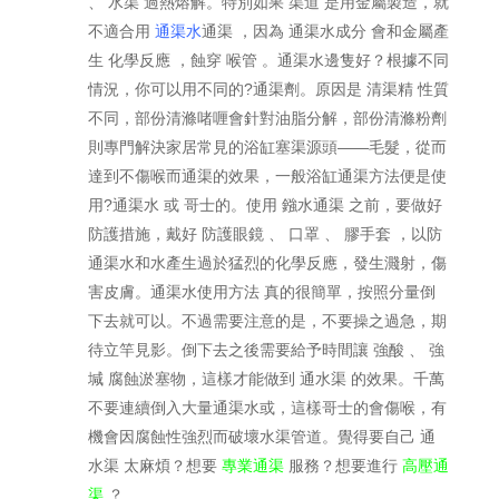
、 水渠 過熱熔解。特別如果 渠道 是用金屬製造，就
不適合用
通渠水
通渠 ，因為 通渠水成分 會和金屬產
生 化學反應 ，蝕穿 喉管 。通渠水邊隻好？根據不同
情況，你可以用不同的?通渠劑。原因是 清渠精 性質
不同，部份清滌啫喱會針對油脂分解，部份清滌粉劑
則專門解決家居常見的浴缸塞渠源頭——毛髮，從而
達到不傷喉而通渠的效果，一般浴缸通渠方法便是使
用?通渠水 或 哥士的。使用 鏹水通渠 之前，要做好
防護措施，戴好 防護眼鏡 、 口罩 、 膠手套 ，以防
通渠水和水產生過於猛烈的化學反應，發生濺射，傷
害皮膚。通渠水使用方法 真的很簡單，按照分量倒
下去就可以。不過需要注意的是，不要操之過急，期
待立竿見影。倒下去之後需要給予時間讓 強酸 、 強
堿 腐蝕淤塞物，這樣才能做到 通水渠 的效果。千萬
不要連續倒入大量通渠水或，這樣哥士的會傷喉，有
機會因腐蝕性強烈而破壞水渠管道。覺得要自己 通
水渠 太麻煩？想要
專業通渠
服務？想要進行
高壓通
渠
？