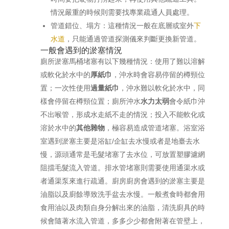
情況嚴重的時候則需要找專業疏通人員處理。
管道錯位、塌方：這種情況一般在底層或室外
下
水道
，只能通過管道探測儀來判斷更換新管道。
一般會遇到的淤塞情況
廁所淤塞馬桶堵塞有以下幾種情況：使用了難以溶解
或軟化於水中的
厚紙巾
，沖水時會容易停留的樽頸位
置；一次性使用
過量紙巾
，沖水難以軟化於水中，同
樣會停留在樽頸位置；廁所沖水
水力太弱
會令紙巾沖
不出喉管，形成水走紙不走的情況；投入不能軟化或
溶於水中的
其他雜物
，極容易造成管道堵塞。浴室浴
室遇到淤塞主要是浴缸/企缸去水慢或者是地臺去水
慢，源頭通常是毛髮堵塞了去水位，可放置塑膠濾網
阻擋毛髮流入管道。排水管堵塞則需要使用通渠水或
者通渠泵來進行疏通。廚房廚房會遇到的淤塞主要是
油脂以及廚餘導致洗手盆去水慢。一般煮食時都會用
食用油以及肉類自身分解出來的油脂，清洗廚具的時
候會隨著水流入管道，多多少少都會附著在管壁上，