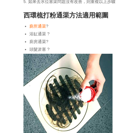
如果去水位塞渠問題沒有改善，則重複以上步驟
西環梳打粉通渠方法適用範圍
廁所通渠
?
浴缸通渠 ?
廚房通渠?
頭髮淤塞 ?