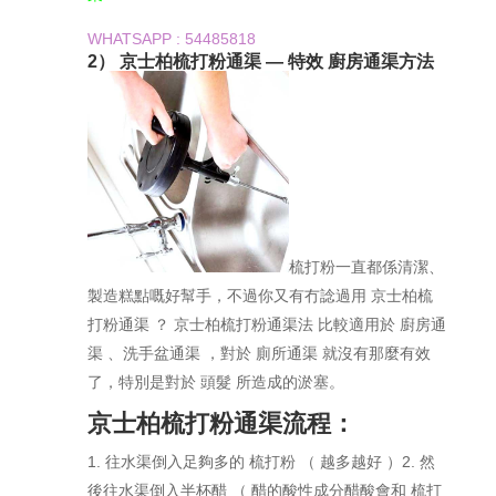
WHATSAPP : 54485818
2） 京士柏梳打粉通渠 — 特效 廚房通渠方法
梳打粉一直都係清潔、
製造糕點嘅好幫手，不過你又有冇諗過用 京士柏梳
打粉通渠 ？ 京士柏梳打粉通渠法 比較適用於 廚房通
渠 、洗手盆通渠 ，對於 廁所通渠 就沒有那麼有效
了，特別是對於 頭髮 所造成的淤塞。
京士柏梳打粉通渠流程：
1. 往水渠倒入足夠多的 梳打粉 （ 越多越好 ）2. 然
後往水渠倒入半杯醋 （ 醋的酸性成分醋酸會和 梳打