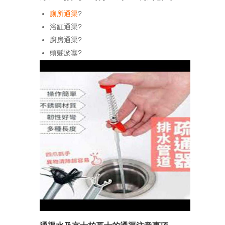
廁所通渠
?
浴缸通渠?
廚房通渠?
頭髮淤塞?