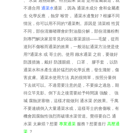
、 水渠 過熱熔解。特別如果 渠道 是用金屬製造，就
不適合用
通渠水
通渠 ，因為 通渠水成分 會和金屬產
生 化學反應 ，蝕穿 喉管 。通渠水邊隻好？根據不同
情況，你可以用不同的?通渠劑。原因是 清渠精 性質
不同，部份清滌啫喱會針對油脂分解，部份清滌粉劑
則專門解決家居常見的浴缸塞渠源頭——毛髮，從而
達到不傷喉而通渠的效果，一般浴缸通渠方法便是使
用?通渠水 或 哥士的。使用 鏹水通渠 之前，要做好
防護措施，戴好 防護眼鏡 、 口罩 、 膠手套 ，以防
通渠水和水產生過於猛烈的化學反應，發生濺射，傷
害皮膚。通渠水使用方法 真的很簡單，按照分量倒
下去就可以。不過需要注意的是，不要操之過急，期
待立竿見影。倒下去之後需要給予時間讓 強酸 、 強
堿 腐蝕淤塞物，這樣才能做到 通水渠 的效果。千萬
不要連續倒入大量通渠水或，這樣哥士的會傷喉，有
機會因腐蝕性強烈而破壞水渠管道。覺得要自己 通
水渠 太麻煩？想要
專業通渠
服務？想要進行
高壓通
渠
？