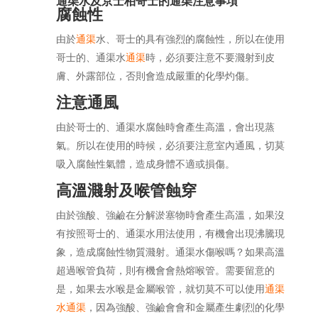
通渠水及京士柏哥士的通渠注意事項
腐蝕性
由於
通渠
水、哥士的具有強烈的腐蝕性，所以在使用
哥士的、通渠水
通渠
時，必須要注意不要濺射到皮
膚、外露部位，否則會造成嚴重的化學灼傷。
注意通風
由於哥士的、通渠水腐蝕時會產生高溫，會出現蒸
氣。所以在使用的時候，必須要注意室內通風，切莫
吸入腐蝕性氣體，造成身體不適或損傷。
高溫濺射及喉管蝕穿
由於強酸、強鹼在分解淤塞物時會產生高溫，如果沒
有按照哥士的、通渠水用法使用，有機會出現沸騰現
象，造成腐蝕性物質濺射。通渠水傷喉嗎？如果高溫
超過喉管負荷，則有機會會熱熔喉管。需要留意的
是，如果去水喉是金屬喉管，就切莫不可以使用
通渠
水通渠
，因為強酸、強鹼會會和金屬產生劇烈的化學