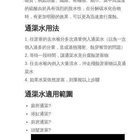
物質，例如頭髮、纖維、有機物、紙巾。當中高濃度
的硫酸由於具有強烈的脫水性，在分解碳水化合物
時，有更加明顯的效果，可以更為迅速進行腐蝕。
通渠水用法
往淤塞的去水喉分多次適量倒入通渠水（以免一次
倒入過多的分量，造成過熱濺射、蝕穿喉管的問題）
等待一段時間，讓通渠水充分腐蝕淤塞物
往去水喉內倒入大量清水，沖走殘餘淤塞物以及通
渠水
如果水渠依然淤塞，則重複以上步驟
通渠水適用範圍
廁所通渠?
浴缸通渠?
廚房通渠?
頭髮淤塞?