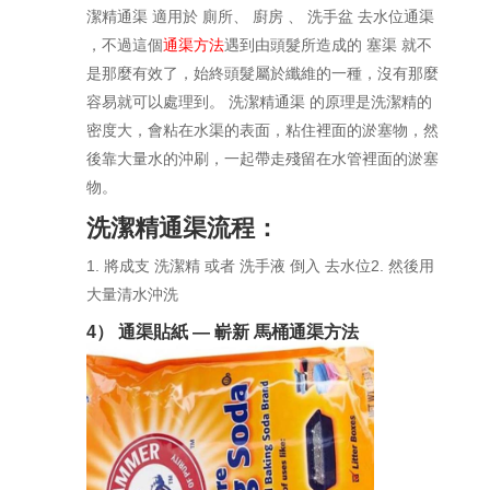
潔精通渠 適用於 廁所、 廚房 、 洗手盆 去水位通渠
，不過這個
通渠方法
遇到由頭髮所造成的 塞渠 就不
是那麼有效了，始終頭髮屬於纖維的一種，沒有那麼
容易就可以處理到。 洗潔精通渠 的原理是洗潔精的
密度大，會粘在水渠的表面，粘住裡面的淤塞物，然
後靠大量水的沖刷，一起帶走殘留在水管裡面的淤塞
物。
洗潔精通渠流程：
1. 將成支 洗潔精 或者 洗手液 倒入 去水位2. 然後用
大量清水沖洗
4） 通渠貼紙 — 嶄新 馬桶通渠方法