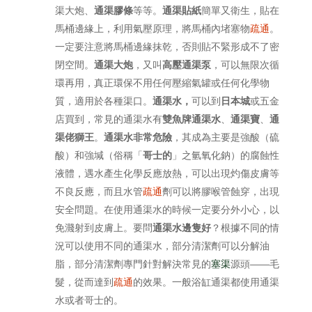
渠大炮、
通渠膠條
等等。
通渠貼紙
簡單又衛生，貼在
馬桶邊緣上，利用氣壓原理，將馬桶內堵塞物
疏通
。
一定要注意將馬桶邊緣抹乾，否則貼不緊形成不了密
閉空間。
通渠大炮
，又叫
高壓通渠泵
，可以無限次循
環再用，真正環保不用任何壓縮氣罐或任何化學物
質，適用於各種渠口。
通渠水，
可以到
日本城
或五金
店買到，常見的通渠水有
雙魚牌通渠水
、
通渠寶
、
通
渠佬獅王
。
通渠水非常危險
，其成為主要是強酸（硫
酸）和強堿（俗稱「
哥士的
」之氫氧化鈉）的腐蝕性
液體，遇水產生化學反應放熱，可以出現灼傷皮膚等
不良反應，而且水管
疏通
劑可以將膠喉管蝕穿，出現
安全問題。在使用通渠水的時候一定要分外小心，以
免濺射到皮膚上。要問
通渠水邊隻好
？根據不同的情
況可以使用不同的通渠水，部分清潔劑可以分解油
脂，部分清潔劑專門針對解決常見的
塞渠
源頭——毛
髮，從而達到
疏通
的效果。一般浴缸通渠都使用通渠
水或者哥士的。