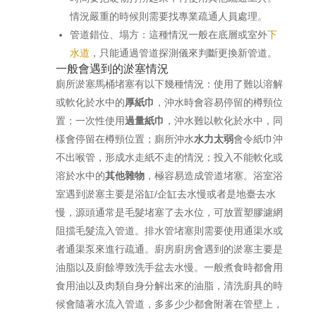
情況嚴重的時候則需要找專業疏通人員處理。
管道錯位、塌方：這種情況一般在底層或室外
下
水道
，只能通過管道探測儀來判斷更換新管道。
一般會遇到的淤塞情況
廁所淤塞馬桶堵塞有以下幾種情況：使用了難以溶解
或軟化於水中的
厚紙巾
，沖水時會容易停留的樽頸位
置；一次性使用
過量紙巾
，沖水難以軟化於水中，同
樣會停留在樽頸位置；廁所沖水
水力太弱
會令紙巾沖
不出喉管，形成水走紙不走的情況；投入不能軟化或
溶於水中的
其他雜物
，極容易造成管道堵塞。浴室浴
室遇到淤塞主要是浴缸/企缸去水慢或者是地臺去水
慢，源頭通常是毛髮堵塞了去水位，可放置塑膠濾網
阻擋毛髮流入管道。排水管堵塞則需要使用通渠水或
者通渠泵來進行疏通。廚房廚房會遇到的淤塞主要是
油脂以及廚餘導致洗手盆去水慢。一般煮食時都會用
食用油以及肉類自身分解出來的油脂，清洗廚具的時
候會隨著水流入管道，多多少少都會附著在管壁上，