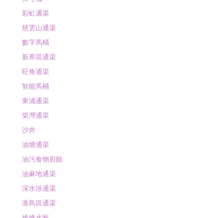
彩虹通渠
慈雲山通渠
數字馬桶
新界區通渠
旺角通渠
智能馬桶
東涌通渠
柴灣通渠
沙井
油塘通渠
油污食物廚餘
油麻地通渠
深水埗通渠
港島區通渠
維修水喉