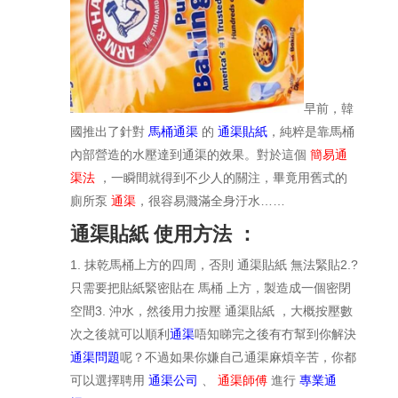
早前，韓
國推出了針對
馬桶通渠
的
通渠貼紙
，純粹是靠馬桶
內部營造的水壓達到通渠的效果。對於這個
簡易通
渠法
，一瞬間就得到不少人的關注，畢竟用舊式的
廁所泵
通渠
，很容易濺滿全身汙水……
通渠貼紙 使用方法 ：
1. 抹乾馬桶上方的四周，否則 通渠貼紙 無法緊貼
2.?
只需要把貼紙緊密貼在 馬桶 上方，製造成一個密閉
空間
3. 沖水，然後用力按壓 通渠貼紙 ，大概按壓數
次之後就可以順利
通渠
唔知睇完之後有冇幫到你解決
通渠問題
呢？不過如果你嫌自己通渠麻煩辛苦，你都
可以選擇聘用
通渠公司
、
通渠師傅
進行
專業通