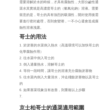
需要溶解於水的時候，才具有腐蝕性，大部分鹼性通
渠水其實就是高濃度哥士的（氫氧化鈉）溶液。需要
留意的是，哥士的具有強烈的吸濕性，開封使用後需
要進行密封處理，否則會變潮，一不小心還會造成腐
蝕性溶液洩露。
哥士的用法
於淤塞的水渠倒入熱水（高溫環境可以加快哥士的
化學腐蝕作用）
往水渠中倒入哥士的
倒入適量熱水，溶解哥士的
等待一段時間，讓哥士的溶液充分腐蝕淤塞物
往水渠內倒入大量清水，沖走殘餘淤塞物以及哥士
的
如果塞渠現象沒有改善，則重複以上步驟
京士柏哥士的通渠適用範圍