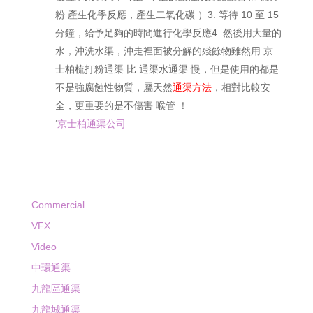
粉 產生化學反應，產生二氧化碳 ）3. 等待 10 至 15
分鐘，給予足夠的時間進行化學反應4. 然後用大量的
水，沖洗水渠，沖走裡面被分解的殘餘物雖然用 京
士柏梳打粉通渠 比 通渠水通渠 慢，但是使用的都是
不是強腐蝕性物質，屬天然
通渠方法
，相對比較安
全，更重要的是不傷害 喉管 ！
‘
京士柏通渠公司
Commercial
VFX
Video
中環通渠
九龍區通渠
九龍城通渠