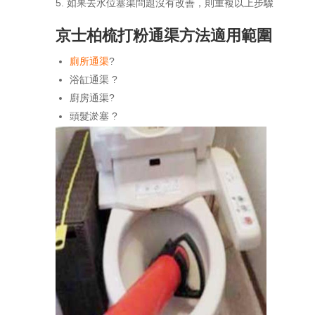
如果去水位塞渠問題沒有改善，則重複以上步驟
京士柏梳打粉通渠方法適用範圍
廁所通渠
?
浴缸通渠 ?
廚房通渠?
頭髮淤塞 ?