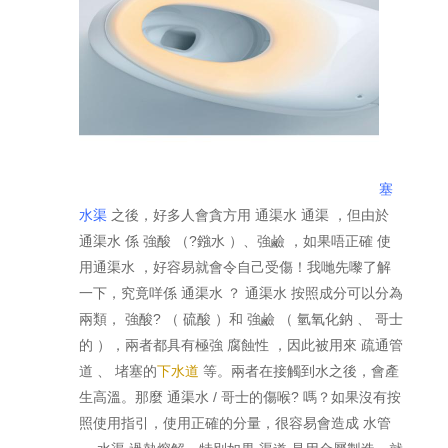
塞
水渠
之後，好多人會貪方用 通渠水 通渠 ，但由於
通渠水 係 強酸 （?鏹水 ）、強鹼 ，如果唔正確 使
用通渠水 ，好容易就會令自己受傷！我哋先嚟了解
一下，究竟咩係 通渠水 ？ 通渠水 按照成分可以分為
兩類， 強酸? （ 硫酸 ）和 強鹼 （ 氫氧化鈉 、 哥士
的 ），兩者都具有極強 腐蝕性 ，因此被用來 疏通管
道 、 堵塞的
下水道
等。兩者在接觸到水之後，會產
生高溫。那麼 通渠水 / 哥士的傷喉? 嗎？如果沒有按
照使用指引，使用正確的分量，很容易會造成 水管