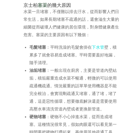
京士柏
塞渠
的幾大原因
水渠一旦堵塞，不僅難以排去汙水，從而影響人們日
常生活，如果長期堵塞不疏通的話，還會滋生大量的
細菌從而破壞人們健康的居住環境，對身體健康產生
危害。塞渠的主要原因有以下幾個：
毛髮堵塞
：平時洗澡的毛髮會掛在
下水管
壁，積
累多了就會容易造成堵塞。平時需要蓋好地漏，
隨手清理。
油垢堵塞
：一般出現在廚房，主要是管道內壁結
垢，積垢嚴重造成水渠不暢通，輕微的可以使用
疏通機疏通。情況嚴重的話單單使用機器是不能
完全根治，會實現剛疏通又堵塞，通了堵，堵了
通，這是惡性循環，想要徹底解決還是需要使用
高壓水車清洗管道內壁或者更換新管道。
硬物堵塞
：硬物不小心掉進水渠，從而造成堵
塞。這種情況很常見，假如肉眼還可以看見第一
時間要把硬物打撈起來，再使用其他疏通工具。