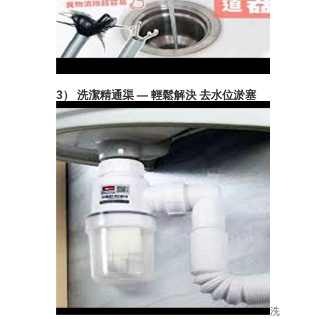
3） 洗潔精通渠 — 輕鬆解決 去水位淤塞
洗