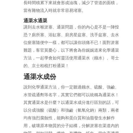
長時間積累下來就會形成油塊，減少了管道的面積，
當有雜物流入時就非常容易堵塞。
通渠水通渠
講到去水喉淤塞、通渠問題，你的內心是不是一陣惶
恐？廁所塞、浴缸塞、廚房星盆塞、洗手盆塞、去水
位瘀塞隨便中一樣，都可以讓你頭痛不已！面對淤塞
難題，客官莫憂心，以下將會為你娓娓道來化學通渠
方法，一起學會如何靈活使用通渠水（鏹水）、哥士
的、京士柏梳打粉通渠！
通渠水成份
說到化學通渠方法，你一定聽過鏹水、硫酸、強鹼、
水管疏通劑等名字，其實它們都可以統稱為通渠水！
其實通渠水是什麼？以通渠水成分進行區別的話，可
以分成強酸（硫酸）和強鹼（氫氧化鈉）兩類，兩者
均有強烈腐蝕性，能夠和蛋白質和油脂發生水解作
用，破壞原本物質的分子結構，分解淤塞在渠道內的