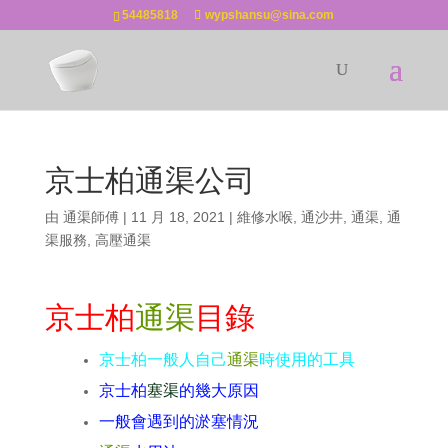
54485818
wypshansu@sina.com
京士柏通渠公司
由
通渠師傅
|
11 月 18, 2021
|
維修水喉
,
通沙井
,
通渠
,
通
渠服務
,
高壓通渠
京士柏
通渠
目錄
京士柏一般人自己
通渠
時使用的工具
京士柏
塞渠
的幾大原因
一般會遇到的淤塞情況