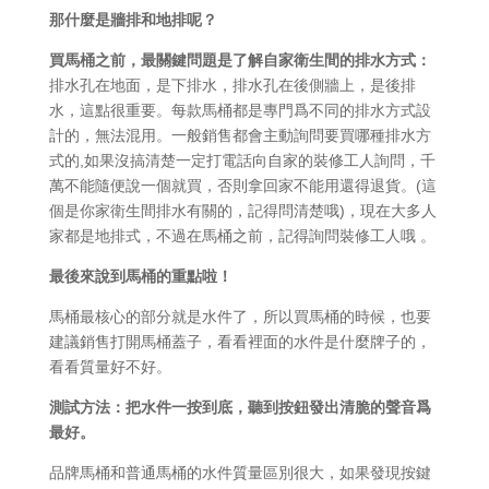
那什麼是牆排和地排呢？
買馬桶之前，最關鍵問題是了解自家衛生間的排水方式：
排水孔在地面，是下排水，排水孔在後側牆上，是後排
水，這點很重要。每款馬桶都是專門爲不同的排水方式設
計的，無法混用。一般銷售都會主動詢問要買哪種排水方
式的,如果沒搞清楚一定打電話向自家的裝修工人詢問，千
萬不能隨便說一個就買，否則拿回家不能用還得退貨。(這
個是你家衛生間排水有關的，記得問清楚哦)，現在大多人
家都是地排式，不過在馬桶之前，記得詢問裝修工人哦 。
最後來說到馬桶的重點啦！
馬桶最核心的部分就是水件了，所以買馬桶的時候，也要
建議銷售打開馬桶蓋子，看看裡面的水件是什麼牌子的，
看看質量好不好。
測試方法：把水件一按到底，聽到按鈕發出清脆的聲音爲
最好。
品牌馬桶和普通馬桶的水件質量區別很大，如果發現按鍵