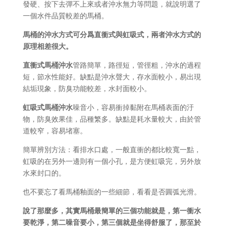
發硬、按下去彈不上來或者沖水無力等問題，就說明選了
一個水件品質較差的馬桶。
馬桶的沖水方式可分爲直衝式與虹吸式，兩者沖水方式的
原理相差很大。
直衝式馬桶沖水
管路簡單，路徑短，管徑粗，沖水的過程
短，節水性能好。缺點是沖水聲大，存水面較小，易出現
結垢現象，防臭功能較差，水封面較小。
虹吸式馬桶沖水
噪音小，容易衝掉黏附在馬桶表面的汙
物，防臭效果佳，品種繁多。缺點是耗水量較大，由於管
道較窄，容易堵塞。
簡單辨別方法：看排水口處，一般直衝的都比較寬一點，
虹吸的在另外一邊則有一個小孔，是方便虹吸完，另外放
水來封口的。
也不要忘了看馬桶釉面的一些細節，看看是否圓弧光滑。
說了那麼多，其實馬桶最簡單的三個功能就是，第一衝水
要乾淨，第二噪音要小，第三個就是坐得舒服了，那至於