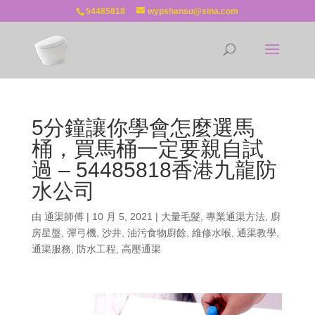
54485818
wypshansu@sina.com
5分鐘讓你學會怎麼選馬
桶，買馬桶一定要親自試
過 – 54485818香港九龍防
水公司
由
通渠師傅
|
10 月 5, 2021
|
大量毛髮
,
專業通渠方法
,
廚
房星盤
,
彈弓機
,
沙井
,
油污食物廚餘
,
維修水喉
,
通渠教學
,
通渠服務
,
防水工程
,
高壓通渠