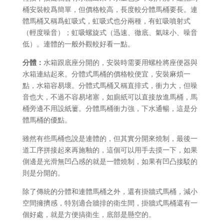
桶安裝較爲簡單，但價格較高，長度較分體馬桶要長。連
體馬桶又稱爲虹吸式，虹吸式也分兩種，有虹吸噴射式
（輕度噪音）；虹吸螺旋式（迅速、徹底、氣味小、噪音
低）。連體的一般外觀較好看一點。
分體：
水箱跟底座分開的，安裝時需要用螺栓將座便器與
水箱連結起來。分體式馬桶的價格較便宜，安裝麻煩一
點，水箱容易壞。分體式馬桶又稱直排式，衝力大，但噪
音也大，不過不容易堵塞，如廁紙可以直接放進馬桶，馬
桶旁邊不用設紙簍。分體馬桶衝力強，下水通暢，這是分
體馬桶的優點。
雖然有些馬桶也說是連體的，但其實分開來燒制，最後一
道工序拼接起來再施釉的，這個可以用手去摸一下，如果
側邊是光滑無凹凸感的就是一體燒制，如果有凹凸接駁的
則是分開的。
除了傳統的分體和連體馬桶之外，還有掛牆式馬桶，減小
空間擁擠感，特別適合牆排的衛生間，掛牆式馬桶還有一
個好處，就是方便搞衛生，底部是懸空的。