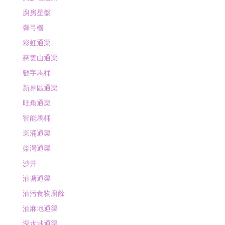
廚房星盤
彈弓機
彩虹通渠
慈雲山通渠
數字馬桶
新界區通渠
旺角通渠
智能馬桶
東涌通渠
柴灣通渠
沙井
油塘通渠
油污食物廚餘
油麻地通渠
深水埗通渠