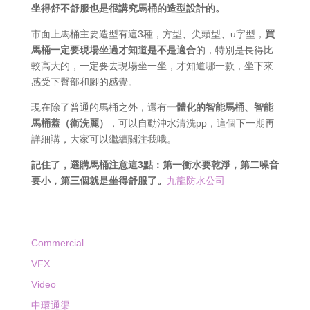
坐得舒不舒服也是很講究馬桶的造型設計的。
市面上馬桶主要造型有這3種，方型、尖頭型、u字型，
買
馬桶一定要現場坐過才知道是不是適合
的，特別是長得比
較高大的，一定要去現場坐一坐，才知道哪一款，坐下來
感受下臀部和腳的感覺。
現在除了普通的馬桶之外，還有
一體化的智能馬桶、智能
馬桶蓋（衛洗麗）
，可以自動沖水清洗pp，這個下一期再
詳細講，大家可以繼續關注我哦。
記住了，選購馬桶注意這3點：第一衝水要乾淨，第二噪音
要小，第三個就是坐得舒服了。
九龍防水公司
Commercial
VFX
Video
中環通渠