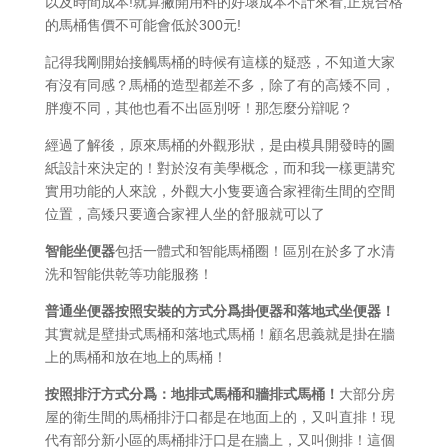
以及時間成本!就算撇開用料的好壞成本不計來看,正規合格
的馬桶售價不可能會低於300元!
記得我剛開始接觸馬桶的時候有這樣的疑惑，不知道大家
有沒有同感？馬桶的造型都差不多，除了有的高矮不同，
胖瘦不同，其他也看不出區別呀！那怎麼分辯呢？
經過了解後，原來馬桶的外觀形狀，是由模具開發時的圖
紙設計來決定的！對於沒有美學概念，而和我一樣更講究
實用功能的人來說，外觀大小隻要適合家裡衛生間的空間
位置，高矮只要適合家裡人坐的舒服就可以了
智能坐便器
包括一體式和智能馬桶圈！區別在於多了水清
洗和智能供乾等功能服務！
普通坐便器按照安裝的方式分爲掛便器和落地式坐便器！
其實就是壁掛式馬桶和落地式馬桶！顧名思義就是掛在牆
上的馬桶和放在地上的馬桶！
按照排汙方式分爲：地排式馬桶和牆排式馬桶！
大部分房
屋的衛生間的馬桶排汙口都是在地面上的，又叫直排！現
代有部分新小區的馬桶排汙口是在牆上，又叫側排！這個