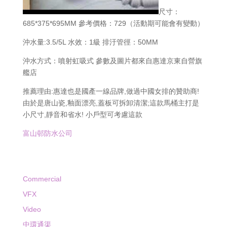
尺寸：
685*375*695MM 參考價格：729（活動期可能會有變動）
沖水量:3.5/5L 水效：1級 排汙管徑：50MM
沖水方式：噴射虹吸式 參數及圖片都來自惠達京東自營旗
艦店
推薦理由:惠達也是國產一線品牌,做過中國女排的贊助商!
由於是唐山瓷,釉面漂亮,蓋板可拆卸清潔;這款馬桶主打是
小尺寸,靜音和省水! 小戶型可考慮這款
富山邨防水公司
Commercial
VFX
Video
中環通渠