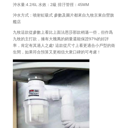
沖水量:4.2/6L 水效：2級 排汙管徑：45MM
沖水方式：噴射虹吸式 參數及圖片都來自九牧京東自營旗
艦店
九牧這款從參數上看比上面法恩莎那款稍遜一些，但作爲
九牧的主打款，擁有大幾萬的銷量還能保證97%的好評
率，肯定有其過人之處! 這款從尺寸上看更適合小戶型的衛
生間，如果符合預算又更相信大衆口碑的可考慮！