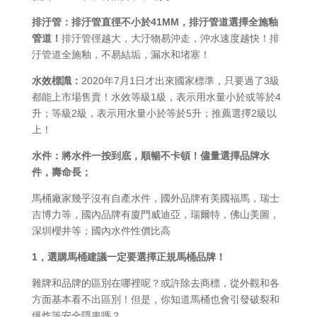
排汙管：排汙管直徑不小於41MM，排汙管道選擇全施釉
管道！
排汙管徑越大，大汙物易沖走，沖水速度越快！排
汙管道全施釉，不易結垢，漏水和堵塞！
水效標識：
2020年7月1日才出來國家標準，只要過了3級
都能上市場售賣！水效等級1級，表示用水量小於或等於4
升；等級2級，表示用水量小於等於5升；推薦選擇2級以
上！
水件：將水件一按到底，順暢不卡頓！儘量選擇品牌水
件，壽命長；
馬桶廠家幾乎沒有自產水件，國外品牌有美國福馬，瑞士
吉博力等，國內品牌有廈門威迪亞，瑞爾特，佛山美圖，
深圳櫻井等；國內水件性價比高
1，選購馬桶建議一定要選擇正規馬桶品牌！
雜牌和品牌的區別在哪裡呢？或許除去商標，從外觀和各
方面基本看不出區別！但是，你知道馬桶也會引發破裂和
爆炸等安全隱患嗎？