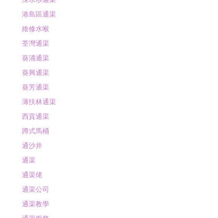
港島區通渠
維修水喉
荃灣通渠
葵涌通渠
葵興通渠
葵芳通渠
薄扶林通渠
西貢通渠
蹲式馬桶
通沙井
通渠
通渠佬
通渠公司
通渠教學