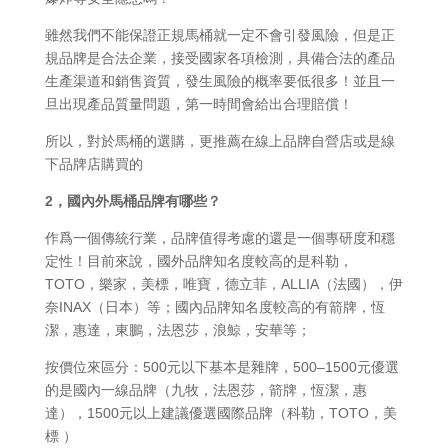
雖然我們不能保證正規馬桶就一定不會引發風險，但是正
規品牌是合法企業，接受國家各項檢測，具備合法的產品
生產渠道和銷售資質，發生風險的概率要低很多！並且一
旦出現產品質量問題，第一時間會給出合理賠償！
所以，對於馬桶的選購，更推薦在線上品牌自營店或是線
下品牌店購買的
2，國內外馬桶品牌有哪些？
作爲一個傳統行業，品牌值得考慮的還是一個專研度和穩
定性！目前來說，國外品牌知名度較高的是科勒，
TOTO，樂家，美標，唯寶，德立菲，ALLIA（法國），伊
奈INAX（日本）等；國內品牌知名度較高的有箭牌，恆
潔，惠達，東鵬，法恩莎，浪鯨，安華等；
按價位來區分：500元以下基本是雜牌，500–1500元優選
的是國內一線品牌（九牧，法恩莎，箭牌，恆潔，惠
達），1500元以上建議優選國際品牌（科勒，TOTO，美
標 ）