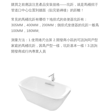
購買之前應該注意產品安裝規格——坑距，就是馬桶排汙
管道口中心位置到牆面（貼完瓷磚後）的距離！
常見的馬桶坑距有哪些？地排式的坐便器坑距有：
305MM，400MM，200MM；側排式坐便器的坑距一般爲
100MM，180MM;
測量方法：1.使用捲尺估算 2.開發商小區的可諮詢同戶型
家庭的馬桶坑距，因爲戶型一樣，坑距基本一樣！3.諮詢
開發商或行內專業人員