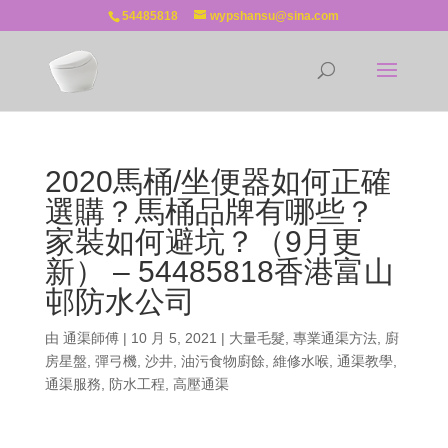
54485818
wypshansu@sina.com
2020馬桶/坐便器如何正確
選購？馬桶品牌有哪些？
家裝如何避坑？（9月更
新） – 54485818香港富山
邨防水公司
由
通渠師傅
|
10 月 5, 2021
|
大量毛髮
,
專業通渠方法
,
廚
房星盤
,
彈弓機
,
沙井
,
油污食物廚餘
,
維修水喉
,
通渠教學
,
通渠服務
,
防水工程
,
高壓通渠