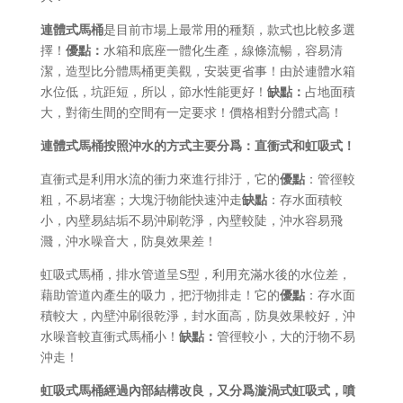
連體式馬桶
是目前市場上最常用的種類，款式也比較多選
擇！
優點：
水箱和底座一體化生產，線條流暢，容易清
潔，造型比分體馬桶更美觀，安裝更省事！由於連體水箱
水位低，坑距短，所以，節水性能更好！
缺點：
占地面積
大，對衛生間的空間有一定要求！價格相對分體式高！
連體式馬桶按照沖水的方式主要分爲：直衝式和虹吸式！
直衝式是利用水流的衝力來進行排汙，它的
優點
：管徑較
粗，不易堵塞；大塊汙物能快速沖走
缺點
：存水面積較
小，內壁易結垢不易沖刷乾淨，內壁較陡，沖水容易飛
濺，沖水噪音大，防臭效果差！
虹吸式馬桶，排水管道呈S型，利用充滿水後的水位差，
藉助管道內產生的吸力，把汙物排走！它的
優點
：存水面
積較大，內壁沖刷很乾淨，封水面高，防臭效果較好，沖
水噪音較直衝式馬桶小！
缺點：
管徑較小，大的汙物不易
沖走！
虹吸式馬桶經過內部結構改良，又分爲漩渦式虹吸式，噴