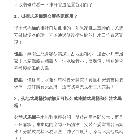
可以裝修時看一下排汙管道位置就明白了
1，掛牆式馬桶適合哪些家庭用？
壁掛式馬桶的排汙口是側排的，如果家裡是直排的，又想
安裝掛便器的話，可以通過修改衛生間的排水口位置來實
現！
優點：
無衛生死角容易清潔，占地面積小，適合小戶型居
家！水箱隱藏在牆體內，沖水噪音小，高顏值，特別適合
喜歡極簡風的人羣
缺點：
價格貴，水箱和馬桶要分開買！質量和安裝技術要
求高，最好購買大品牌，還有找專業技術工人安裝！
2，
落地式馬桶按結構又可以分成連體式馬桶和分體式馬
桶！
分體式馬桶
是水箱和底座分開，體積占用空間較大，而且
不易靠牆，連接處的空隙不易清潔，安裝不妥當還容易漏
水！分體式馬桶不易堵塞，沖水力度大，噪音比其他馬桶
大！