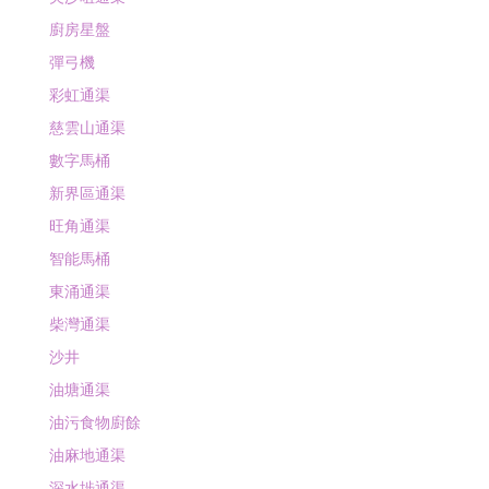
廚房星盤
彈弓機
彩虹通渠
慈雲山通渠
數字馬桶
新界區通渠
旺角通渠
智能馬桶
東涌通渠
柴灣通渠
沙井
油塘通渠
油污食物廚餘
油麻地通渠
深水埗通渠