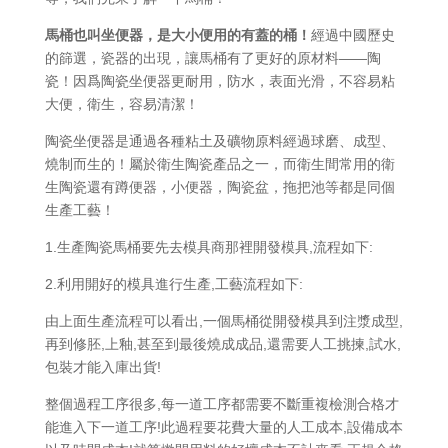
馬桶也叫坐便器，是大小便用的有蓋的桶！
經過中國歷史
的篩選，瓷器的出現，讓馬桶有了更好的原材料——陶
瓷！因爲陶瓷坐便器更耐用，防水，表面光滑，不容易粘
大便，衛生，容易清潔！
陶瓷坐便器是通過各種粘土及礦物原料經過球磨、成型、
燒制而生的！屬於衛生陶瓷產品之一，而衛生間常用的衛
生陶瓷還有蹲便器，小便器，陶瓷盆，拖把池等都是同個
生產工藝！
1.生產陶瓷馬桶要先去模具商那裡開發模具,流程如下:
2.利用開好的模具進行生產,工藝流程如下:
由上面生產流程可以看出,一個馬桶從開發模具到注漿成型,
再到修胚,上釉,甚至到最後燒成成品,還需要人工挑揀,試水,
包裝才能入庫出貨!
整個過程工序很多,每一道工序都需要不斷重複檢測合格才
能進入下一道工序!此過程要花費大量的人工成本,設備成本