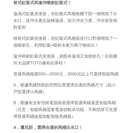
射式虹吸式和漩沖噴射虹吸式！
漩渦式虹吸坐便器，在虹吸式馬桶座圈下部一側增加了出
水口，使沖水產生旋轉漩渦，加大沖水力度，沖水噪音相
對柔和
噴射式虹吸坐便器，在虹吸式馬桶底排汙口對側增加了一
個噴射孔，利用虹吸+噴射水衝力將汙物排出！
漩沖噴射虹吸式坐便器，就既有漩渦又加噴射孔！目前國
外大品牌TOTO擁有此專利！
普通馬桶推薦500—2000元，3000元以上可選擇智能馬桶
A，根據馬桶預留的空間位置選擇合適的馬桶尺寸（如小
戶型選擇小馬桶）
B，根據有沒有預留電源插座選擇普通馬桶還是智能馬桶
（注意：智能馬桶需要電源啓動水功能，不夠預算可先選
擇普通馬桶後期加配智能馬桶蓋）
A，量坑距，選擇合適的馬桶出水口！