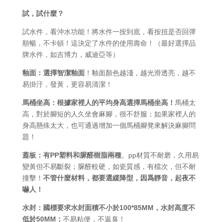
試，試什麼？
試水件，看沖水功能！將水件一按到底，看按扭是否回彈
順暢，不卡頓！這決定了水件的使用壽命！（最好選擇品
牌水件，如吉博力，威迪亞等）
釉面：選擇智潔釉面
！釉面顏色越淺，越光滑透亮，越不
易掛汙，發黃，更容易清潔！
馬桶坐高：根據家裡人的平均身高選擇馬桶坐高！
馬桶太
高，對於腳短的人久坐會麻腳，很不舒服；如果家裡人的
身高懸殊太大，也可通過增加一個馬桶腳凳來解決麻腳問
題！
蓋板：有PP塑料和脲醛樹脂兩種
。pp材質不耐磨，久用易
變黃但不易斷裂；脲醛較硬，如瓷質感，有檔次，但不耐
撞擊！
不管什麼材料，都要選緩降型，因爲靜音，起夜不
嚇人！
水封：國標要求水封面積不小於100*85MM，水封高度不
低於50MM；
不易粘便，不返臭！