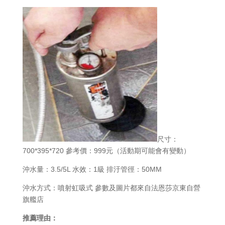
尺寸：
700*395*720 參考價：999元（活動期可能會有變動）
沖水量：3.5/5L 水效：1級 排汙管徑：50MM
沖水方式：噴射虹吸式 參數及圖片都來自法恩莎京東自營
旗艦店
推薦理由：