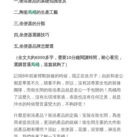
一,衛浴產品的基礎知識普及
二,陶瓷
馬桶
的生產工藝
三,坐便器的分類
四,坐便器選購技巧
五,坐便器品牌怎麼選
（全文大約6000多字，需要10分鐘閱讀時間，耐心看完，
選購普通
馬桶
，這篇就夠了）
記得8年前家裡剛裝修的時候，我正在坐月子；由於和老公
都是畢業不久，積蓄不夠，所以，沒有請專業全包的裝修
團隊，而衛生間的衛浴產品就是老公一手包辦的！馬桶用
了這麼久，沒有出現堵塞過，表面也沒有任何泛黃，就是
沖水的時候聲音還蠻大的，不夠靜音！
什麼是衛浴產品？衛浴產品的定義：安裝在衛生間，爲使
用者提供洗浴，更溺的產品的統稱！衛生間主要的大件衛
浴產品都有哪些？浴缸，坐便器，花灑，浴室櫃，淋浴房
等，我們先來了解一下馬桶！