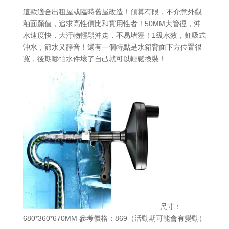
這款適合出租屋或臨時舊屋改造！預算有限，不介意外觀
釉面顏值，追求高性價比和實用性者！50MM大管徑，沖
水速度快，大汙物輕鬆沖走，不易堵塞！1級水效，虹吸式
沖水，節水又靜音！還有一個特點是水箱背面下方位置很
寬，後期哪怕水件壞了自己就可以輕鬆換裝！
尺寸：
680*360*670MM 參考價格：869（活動期可能會有變動）