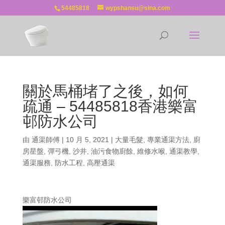
54485818
wypshansu@sina.com
關於馬桶堵了之後，如何
疏通 – 54485818香港樂富
邨防水公司
由
通渠師傅
|
10 月 5, 2021
|
大量毛髮
,
專業通渠方法
,
廚
房星盤
,
彈弓機
,
沙井
,
油污食物廚餘
,
維修水喉
,
通渠教學
,
通渠服務
,
防水工程
,
高壓通渠
樂富邨防水公司