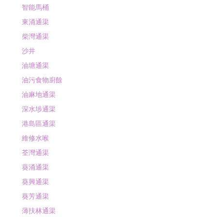
智能馬桶
東涌通渠
柴灣通渠
沙井
油塘通渠
油污食物廚餘
油麻地通渠
深水埗通渠
港島區通渠
維修水喉
荃灣通渠
葵涌通渠
葵興通渠
葵芳通渠
薄扶林通渠