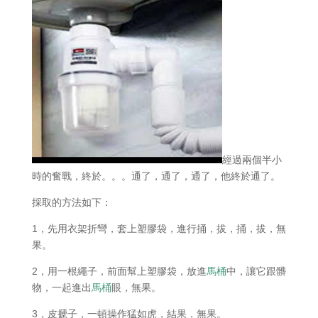
經過兩個半小
時的奮戰，終於。。。通了，通了，通了，他終於通了。
採取的方法如下：
1，先用衣架折彎，套上塑膠袋，進行捅，拔，捅，拔，無
果。
2，用一根繩子，前面幫上塑膠袋，放進
馬桶
中，讓它跟髒
物，一起進出
馬桶
眼，無果。
3，皮搋子，一頓操作猛如虎，結果，無果。