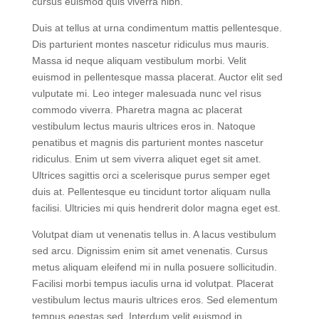
a condimentum vitae sapien pellentesque. In arcu
cursus euismod quis viverra nibh.
Duis at tellus at urna condimentum mattis pellentesque.
Dis parturient montes nascetur ridiculus mus mauris.
Massa id neque aliquam vestibulum morbi. Velit
euismod in pellentesque massa placerat. Auctor elit sed
vulputate mi. Leo integer malesuada nunc vel risus
commodo viverra. Pharetra magna ac placerat
vestibulum lectus mauris ultrices eros in. Natoque
penatibus et magnis dis parturient montes nascetur
ridiculus. Enim ut sem viverra aliquet eget sit amet.
Ultrices sagittis orci a scelerisque purus semper eget
duis at. Pellentesque eu tincidunt tortor aliquam nulla
facilisi. Ultricies mi quis hendrerit dolor magna eget est.
Volutpat diam ut venenatis tellus in. A lacus vestibulum
sed arcu. Dignissim enim sit amet venenatis. Cursus
metus aliquam eleifend mi in nulla posuere sollicitudin.
Facilisi morbi tempus iaculis urna id volutpat. Placerat