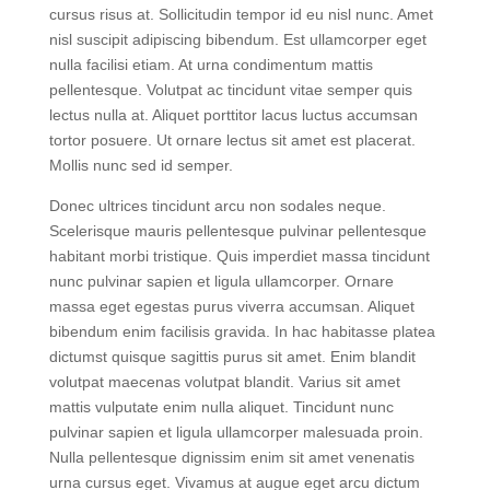
aliquam eleifend mi. Aliquam vestibulum morbi blandit
cursus risus at. Sollicitudin tempor id eu nisl nunc. Amet
nisl suscipit adipiscing bibendum. Est ullamcorper eget
nulla facilisi etiam. At urna condimentum mattis
pellentesque. Volutpat ac tincidunt vitae semper quis
lectus nulla at. Aliquet porttitor lacus luctus accumsan
tortor posuere. Ut ornare lectus sit amet est placerat.
Mollis nunc sed id semper.
Donec ultrices tincidunt arcu non sodales neque.
Scelerisque mauris pellentesque pulvinar pellentesque
habitant morbi tristique. Quis imperdiet massa tincidunt
nunc pulvinar sapien et ligula ullamcorper. Ornare
massa eget egestas purus viverra accumsan. Aliquet
bibendum enim facilisis gravida. In hac habitasse platea
dictumst quisque sagittis purus sit amet. Enim blandit
volutpat maecenas volutpat blandit. Varius sit amet
mattis vulputate enim nulla aliquet. Tincidunt nunc
pulvinar sapien et ligula ullamcorper malesuada proin.