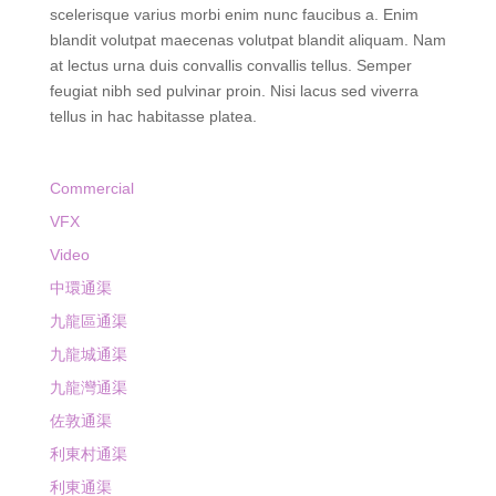
pulvinar mattis nunc sed blandit. Integer feugiat
scelerisque varius morbi enim nunc faucibus a. Enim
blandit volutpat maecenas volutpat blandit aliquam. Nam
at lectus urna duis convallis convallis tellus. Semper
feugiat nibh sed pulvinar proin. Nisi lacus sed viverra
tellus in hac habitasse platea.
Commercial
VFX
Video
中環通渠
九龍區通渠
九龍城通渠
九龍灣通渠
佐敦通渠
利東村通渠