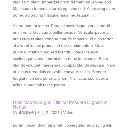
convallis tellus. Ullamcorper eget nulla facilisi etiam
dignissim diam. Imperdiet proin fermentum leo vel orci.
Malesuada fames ac turpis egestas sed. Adipiscing diam
donec adipiscing tristique risus nec feugiat in.
A erat nam at lectus. Feugiat scelerisque varius morbi
enim nunc faucibus a pellentesque. Vehicula ipsum a
arcu cursus vitae congue mauris rhoncus. Id nibh tortor
id aliquet lectus proin nibh nisl condimentum. Cras
pulvinar mattis nunc sed blandit. Integer feugiat
scelerisque varius morbi enim nunc faucibus a. Enim
blandit volutpat maecenas volutpat blandit aliquam. Nam
at lectus urna duis convallis convallis tellus. Semper
feugiat nibh sed pulvinar proin. Nisi lacus sed viverra
tellus in hac habitasse platea.
Duis Mauris Augue Efficitur Posuere Dignissim
Neque
由
通渠師傅
|
6 月 2, 2021
|
Video