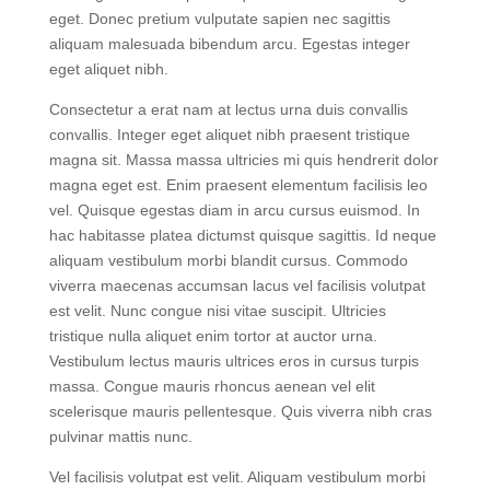
volutpat odio facilisis. Faucibus in ornare quam viverra
orci sagittis eu volutpat. Mi quis hendrerit dolor magna
eget. Donec pretium vulputate sapien nec sagittis
aliquam malesuada bibendum arcu. Egestas integer
eget aliquet nibh.
Consectetur a erat nam at lectus urna duis convallis
convallis. Integer eget aliquet nibh praesent tristique
magna sit. Massa massa ultricies mi quis hendrerit dolor
magna eget est. Enim praesent elementum facilisis leo
vel. Quisque egestas diam in arcu cursus euismod. In
hac habitasse platea dictumst quisque sagittis. Id neque
aliquam vestibulum morbi blandit cursus. Commodo
viverra maecenas accumsan lacus vel facilisis volutpat
est velit. Nunc congue nisi vitae suscipit. Ultricies
tristique nulla aliquet enim tortor at auctor urna.
Vestibulum lectus mauris ultrices eros in cursus turpis
massa. Congue mauris rhoncus aenean vel elit
scelerisque mauris pellentesque. Quis viverra nibh cras
pulvinar mattis nunc.