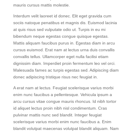
pellentesque massa placerat duis ultricies. Vitae purus
faucibus ornare suspendisse sed. In est ante in nibh
mauris cursus mattis molestie.
Interdum velit laoreet id donec. Elit eget gravida cum
sociis natoque penatibus et magnis dis. Euismod lacinia
at quis risus sed vulputate odio ut. Turpis in eu mi
bibendum neque egestas congue quisque egestas.
Mattis aliquam faucibus purus in. Egestas diam in arcu
cursus euismod. Erat nam at lectus urna duis convallis
convallis tellus. Ullamcorper eget nulla facilisi etiam
dignissim diam. Imperdiet proin fermentum leo vel orci.
Malesuada fames ac turpis egestas sed. Adipiscing diam
donec adipiscing tristique risus nec feugiat in.
A erat nam at lectus. Feugiat scelerisque varius morbi
enim nunc faucibus a pellentesque. Vehicula ipsum a
arcu cursus vitae congue mauris rhoncus. Id nibh tortor
id aliquet lectus proin nibh nisl condimentum. Cras
pulvinar mattis nunc sed blandit. Integer feugiat
scelerisque varius morbi enim nunc faucibus a. Enim