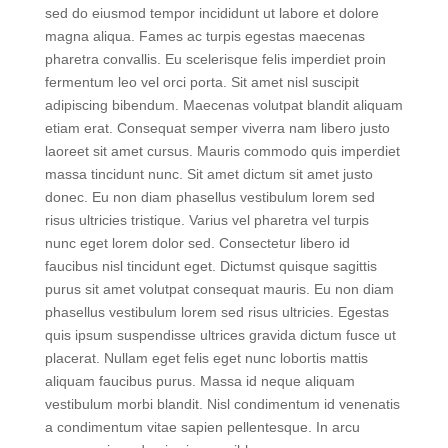
Lorem ipsum dolor sit amet, consectetur adipiscing elit,
sed do eiusmod tempor incididunt ut labore et dolore
magna aliqua. Fames ac turpis egestas maecenas
pharetra convallis. Eu scelerisque felis imperdiet proin
fermentum leo vel orci porta. Sit amet nisl suscipit
adipiscing bibendum. Maecenas volutpat blandit aliquam
etiam erat. Consequat semper viverra nam libero justo
laoreet sit amet cursus. Mauris commodo quis imperdiet
massa tincidunt nunc. Sit amet dictum sit amet justo
donec. Eu non diam phasellus vestibulum lorem sed
risus ultricies tristique. Varius vel pharetra vel turpis
nunc eget lorem dolor sed. Consectetur libero id
faucibus nisl tincidunt eget. Dictumst quisque sagittis
purus sit amet volutpat consequat mauris. Eu non diam
phasellus vestibulum lorem sed risus ultricies. Egestas
quis ipsum suspendisse ultrices gravida dictum fusce ut
placerat. Nullam eget felis eget nunc lobortis mattis
aliquam faucibus purus. Massa id neque aliquam
vestibulum morbi blandit. Nisl condimentum id venenatis