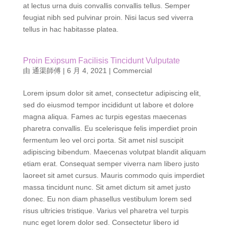
blandit volutpat maecenas volutpat blandit aliquam. Nam
at lectus urna duis convallis convallis tellus. Semper
feugiat nibh sed pulvinar proin. Nisi lacus sed viverra
tellus in hac habitasse platea.
Proin Exipsum Facilisis Tincidunt Vulputate
由
通渠師傅
|
6 月 4, 2021
|
Commercial
Lorem ipsum dolor sit amet, consectetur adipiscing elit,
sed do eiusmod tempor incididunt ut labore et dolore
magna aliqua. Fames ac turpis egestas maecenas
pharetra convallis. Eu scelerisque felis imperdiet proin
fermentum leo vel orci porta. Sit amet nisl suscipit
adipiscing bibendum. Maecenas volutpat blandit aliquam
etiam erat. Consequat semper viverra nam libero justo
laoreet sit amet cursus. Mauris commodo quis imperdiet
massa tincidunt nunc. Sit amet dictum sit amet justo
donec. Eu non diam phasellus vestibulum lorem sed
risus ultricies tristique. Varius vel pharetra vel turpis