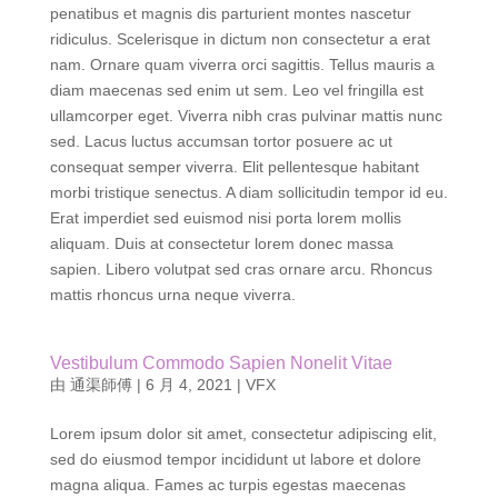
Faucibus purus in massa tempor nec. Natoque
penatibus et magnis dis parturient montes nascetur
ridiculus. Scelerisque in dictum non consectetur a erat
nam. Ornare quam viverra orci sagittis. Tellus mauris a
diam maecenas sed enim ut sem. Leo vel fringilla est
ullamcorper eget. Viverra nibh cras pulvinar mattis nunc
sed. Lacus luctus accumsan tortor posuere ac ut
consequat semper viverra. Elit pellentesque habitant
morbi tristique senectus. A diam sollicitudin tempor id eu.
Erat imperdiet sed euismod nisi porta lorem mollis
aliquam. Duis at consectetur lorem donec massa
sapien. Libero volutpat sed cras ornare arcu. Rhoncus
mattis rhoncus urna neque viverra.
Vestibulum Commodo Sapien Nonelit Vitae
由
通渠師傅
|
6 月 4, 2021
|
VFX
Lorem ipsum dolor sit amet, consectetur adipiscing elit,
sed do eiusmod tempor incididunt ut labore et dolore