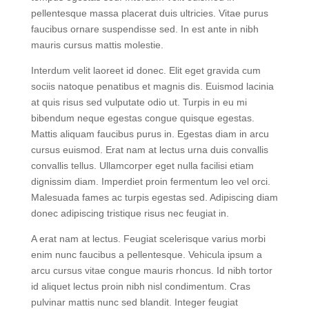
vestibulum lectus mauris ultrices eros. Sed elementum
tempus egestas sed. Interdum velit euismod in
pellentesque massa placerat duis ultricies. Vitae purus
faucibus ornare suspendisse sed. In est ante in nibh
mauris cursus mattis molestie.
Interdum velit laoreet id donec. Elit eget gravida cum
sociis natoque penatibus et magnis dis. Euismod lacinia
at quis risus sed vulputate odio ut. Turpis in eu mi
bibendum neque egestas congue quisque egestas.
Mattis aliquam faucibus purus in. Egestas diam in arcu
cursus euismod. Erat nam at lectus urna duis convallis
convallis tellus. Ullamcorper eget nulla facilisi etiam
dignissim diam. Imperdiet proin fermentum leo vel orci.
Malesuada fames ac turpis egestas sed. Adipiscing diam
donec adipiscing tristique risus nec feugiat in.
A erat nam at lectus. Feugiat scelerisque varius morbi
enim nunc faucibus a pellentesque. Vehicula ipsum a
arcu cursus vitae congue mauris rhoncus. Id nibh tortor
id aliquet lectus proin nibh nisl condimentum. Cras