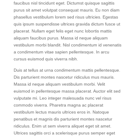
nunc eget lorem dolor sed. Consectetur libero id
faucibus nisl tincidunt eget. Dictumst quisque sagittis
purus sit amet volutpat consequat mauris. Eu non diam
phasellus vestibulum lorem sed risus ultricies. Egestas
quis ipsum suspendisse ultrices gravida dictum fusce ut
placerat. Nullam eget felis eget nunc lobortis mattis
aliquam faucibus purus. Massa id neque aliquam
vestibulum morbi blandit. Nisl condimentum id venenatis
a condimentum vitae sapien pellentesque. In arcu
cursus euismod quis viverra nibh.
Duis at tellus at urna condimentum mattis pellentesque.
Dis parturient montes nascetur ridiculus mus mauris.
Massa id neque aliquam vestibulum morbi. Velit
euismod in pellentesque massa placerat. Auctor elit sed
vulputate mi. Leo integer malesuada nunc vel risus
commodo viverra. Pharetra magna ac placerat
vestibulum lectus mauris ultrices eros in. Natoque
penatibus et magnis dis parturient montes nascetur
ridiculus. Enim ut sem viverra aliquet eget sit amet.