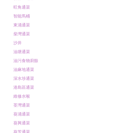
新界區通渠
旺角通渠
智能馬桶
東涌通渠
柴灣通渠
沙井
油塘通渠
油污食物廚餘
油麻地通渠
深水埗通渠
港島區通渠
維修水喉
荃灣通渠
葵涌通渠
葵興通渠