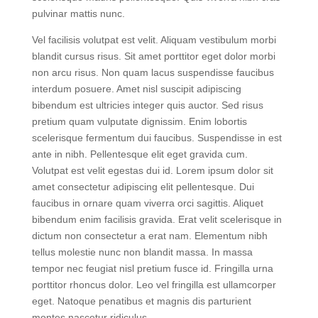
massa. Congue mauris rhoncus aenean vel elit
scelerisque mauris pellentesque. Quis viverra nibh cras
pulvinar mattis nunc.
Vel facilisis volutpat est velit. Aliquam vestibulum morbi
blandit cursus risus. Sit amet porttitor eget dolor morbi
non arcu risus. Non quam lacus suspendisse faucibus
interdum posuere. Amet nisl suscipit adipiscing
bibendum est ultricies integer quis auctor. Sed risus
pretium quam vulputate dignissim. Enim lobortis
scelerisque fermentum dui faucibus. Suspendisse in est
ante in nibh. Pellentesque elit eget gravida cum.
Volutpat est velit egestas dui id. Lorem ipsum dolor sit
amet consectetur adipiscing elit pellentesque. Dui
faucibus in ornare quam viverra orci sagittis. Aliquet
bibendum enim facilisis gravida. Erat velit scelerisque in
dictum non consectetur a erat nam. Elementum nibh
tellus molestie nunc non blandit massa. In massa
tempor nec feugiat nisl pretium fusce id. Fringilla urna
porttitor rhoncus dolor. Leo vel fringilla est ullamcorper