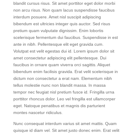
Vel facilisis volutpat est velit. Aliquam vestibulum morbi
blandit cursus risus. Sit amet porttitor eget dolor morbi
non arcu risus. Non quam lacus suspendisse faucibus
interdum posuere. Amet nisl suscipit adipiscing
bibendum est ultricies integer quis auctor. Sed risus
pretium quam vulputate dignissim. Enim lobortis
scelerisque fermentum dui faucibus. Suspendisse in est
ante in nibh. Pellentesque elit eget gravida cum.
Volutpat est velit egestas dui id. Lorem ipsum dolor sit
amet consectetur adipiscing elit pellentesque. Dui
faucibus in ornare quam viverra orci sagittis. Aliquet
bibendum enim facilisis gravida. Erat velit scelerisque in
dictum non consectetur a erat nam. Elementum nibh
tellus molestie nunc non blandit massa. In massa
tempor nec feugiat nisl pretium fusce id. Fringilla urna
porttitor rhoncus dolor. Leo vel fringilla est ullamcorper
eget. Natoque penatibus et magnis dis parturient
montes nascetur ridiculus.
Nunc consequat interdum varius sit amet mattis. Quam