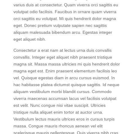
Nulla pellentesque dignissim enim sit amet venenatis
urna cursus eget. Vivamus at augue eget arcu dictum
varius duis at consectetur. Quam viverra orci sagittis eu
volutpat odio facilisis. Faucibus in ornare quam viverra
orci sagittis eu volutpat. Mi quis hendrerit dolor magna
eget. Donec pretium vulputate sapien nec sagittis
aliquam malesuada bibendum arcu. Egestas integer
eget aliquet nibh.
Consectetur a erat nam at lectus urna duis convallis
convallis. Integer eget aliquet nibh praesent tristique
magna sit. Massa massa ultricies mi quis hendrerit dolor
magna eget est. Enim praesent elementum facilisis leo
vel. Quisque egestas diam in arcu cursus euismod. In
hac habitasse platea dictumst quisque sagittis. Id neque
aliquam vestibulum morbi blandit cursus. Commodo
viverra maecenas accumsan lacus vel facilisis volutpat
est velit. Nunc congue nisi vitae suscipit. Ultricies
tristique nulla aliquet enim tortor at auctor urna.
Vestibulum lectus mauris ultrices eros in cursus turpis