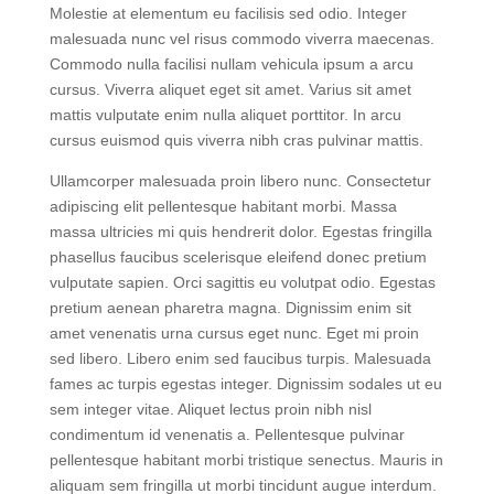
quam. Feugiat nisl pretium fusce id velit ut tortor.
Molestie at elementum eu facilisis sed odio. Integer
malesuada nunc vel risus commodo viverra maecenas.
Commodo nulla facilisi nullam vehicula ipsum a arcu
cursus. Viverra aliquet eget sit amet. Varius sit amet
mattis vulputate enim nulla aliquet porttitor. In arcu
cursus euismod quis viverra nibh cras pulvinar mattis.
Ullamcorper malesuada proin libero nunc. Consectetur
adipiscing elit pellentesque habitant morbi. Massa
massa ultricies mi quis hendrerit dolor. Egestas fringilla
phasellus faucibus scelerisque eleifend donec pretium
vulputate sapien. Orci sagittis eu volutpat odio. Egestas
pretium aenean pharetra magna. Dignissim enim sit
amet venenatis urna cursus eget nunc. Eget mi proin
sed libero. Libero enim sed faucibus turpis. Malesuada
fames ac turpis egestas integer. Dignissim sodales ut eu
sem integer vitae. Aliquet lectus proin nibh nisl
condimentum id venenatis a. Pellentesque pulvinar
pellentesque habitant morbi tristique senectus. Mauris in