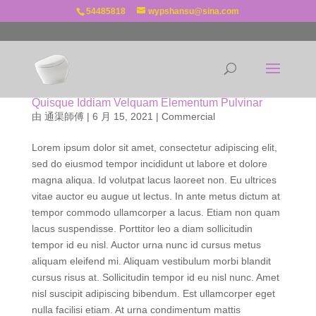
54485818
wypshansu@sina.com
Quisque Iddiam Velquam Elementum Pulvinar
由
通渠師傅
|
6 月 15, 2021
|
Commercial
Lorem ipsum dolor sit amet, consectetur adipiscing elit,
sed do eiusmod tempor incididunt ut labore et dolore
magna aliqua. Id volutpat lacus laoreet non. Eu ultrices
vitae auctor eu augue ut lectus. In ante metus dictum at
tempor commodo ullamcorper a lacus. Etiam non quam
lacus suspendisse. Porttitor leo a diam sollicitudin
tempor id eu nisl. Auctor urna nunc id cursus metus
aliquam eleifend mi. Aliquam vestibulum morbi blandit
cursus risus at. Sollicitudin tempor id eu nisl nunc. Amet
nisl suscipit adipiscing bibendum. Est ullamcorper eget