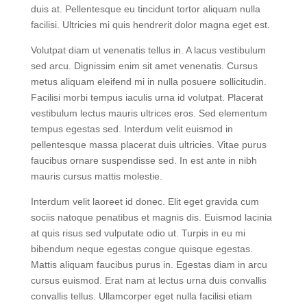
Ultrices sagittis orci a scelerisque purus semper eget
duis at. Pellentesque eu tincidunt tortor aliquam nulla
facilisi. Ultricies mi quis hendrerit dolor magna eget est.
Volutpat diam ut venenatis tellus in. A lacus vestibulum
sed arcu. Dignissim enim sit amet venenatis. Cursus
metus aliquam eleifend mi in nulla posuere sollicitudin.
Facilisi morbi tempus iaculis urna id volutpat. Placerat
vestibulum lectus mauris ultrices eros. Sed elementum
tempus egestas sed. Interdum velit euismod in
pellentesque massa placerat duis ultricies. Vitae purus
faucibus ornare suspendisse sed. In est ante in nibh
mauris cursus mattis molestie.
Interdum velit laoreet id donec. Elit eget gravida cum
sociis natoque penatibus et magnis dis. Euismod lacinia
at quis risus sed vulputate odio ut. Turpis in eu mi
bibendum neque egestas congue quisque egestas.
Mattis aliquam faucibus purus in. Egestas diam in arcu
cursus euismod. Erat nam at lectus urna duis convallis