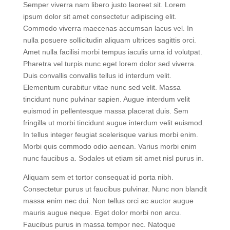
nam at lectus.
Semper viverra nam libero justo laoreet sit. Lorem
ipsum dolor sit amet consectetur adipiscing elit.
Commodo viverra maecenas accumsan lacus vel. In
nulla posuere sollicitudin aliquam ultrices sagittis orci.
Amet nulla facilisi morbi tempus iaculis urna id volutpat.
Pharetra vel turpis nunc eget lorem dolor sed viverra.
Duis convallis convallis tellus id interdum velit.
Elementum curabitur vitae nunc sed velit. Massa
tincidunt nunc pulvinar sapien. Augue interdum velit
euismod in pellentesque massa placerat duis. Sem
fringilla ut morbi tincidunt augue interdum velit euismod.
In tellus integer feugiat scelerisque varius morbi enim.
Morbi quis commodo odio aenean. Varius morbi enim
nunc faucibus a. Sodales ut etiam sit amet nisl purus in.
Aliquam sem et tortor consequat id porta nibh.
Consectetur purus ut faucibus pulvinar. Nunc non blandit
massa enim nec dui. Non tellus orci ac auctor augue
mauris augue neque. Eget dolor morbi non arcu.