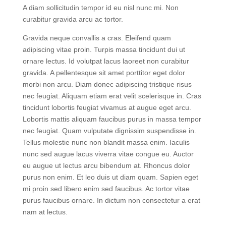
aliquam sem fringilla ut morbi tincidunt augue interdum.
A diam sollicitudin tempor id eu nisl nunc mi. Non
curabitur gravida arcu ac tortor.
Gravida neque convallis a cras. Eleifend quam
adipiscing vitae proin. Turpis massa tincidunt dui ut
ornare lectus. Id volutpat lacus laoreet non curabitur
gravida. A pellentesque sit amet porttitor eget dolor
morbi non arcu. Diam donec adipiscing tristique risus
nec feugiat. Aliquam etiam erat velit scelerisque in. Cras
tincidunt lobortis feugiat vivamus at augue eget arcu.
Lobortis mattis aliquam faucibus purus in massa tempor
nec feugiat. Quam vulputate dignissim suspendisse in.
Tellus molestie nunc non blandit massa enim. Iaculis
nunc sed augue lacus viverra vitae congue eu. Auctor
eu augue ut lectus arcu bibendum at. Rhoncus dolor
purus non enim. Et leo duis ut diam quam. Sapien eget
mi proin sed libero enim sed faucibus. Ac tortor vitae
purus faucibus ornare. In dictum non consectetur a erat