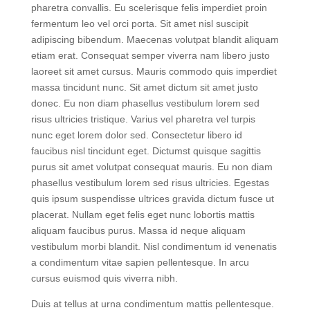
magna aliqua. Fames ac turpis egestas maecenas
pharetra convallis. Eu scelerisque felis imperdiet proin
fermentum leo vel orci porta. Sit amet nisl suscipit
adipiscing bibendum. Maecenas volutpat blandit aliquam
etiam erat. Consequat semper viverra nam libero justo
laoreet sit amet cursus. Mauris commodo quis imperdiet
massa tincidunt nunc. Sit amet dictum sit amet justo
donec. Eu non diam phasellus vestibulum lorem sed
risus ultricies tristique. Varius vel pharetra vel turpis
nunc eget lorem dolor sed. Consectetur libero id
faucibus nisl tincidunt eget. Dictumst quisque sagittis
purus sit amet volutpat consequat mauris. Eu non diam
phasellus vestibulum lorem sed risus ultricies. Egestas
quis ipsum suspendisse ultrices gravida dictum fusce ut
placerat. Nullam eget felis eget nunc lobortis mattis
aliquam faucibus purus. Massa id neque aliquam
vestibulum morbi blandit. Nisl condimentum id venenatis
a condimentum vitae sapien pellentesque. In arcu
cursus euismod quis viverra nibh.