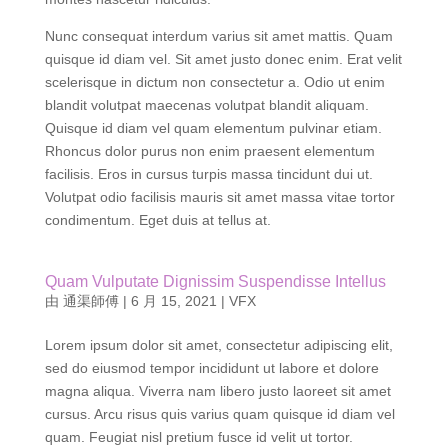
eget. Natoque penatibus et magnis dis parturient
montes nascetur ridiculus.
Nunc consequat interdum varius sit amet mattis. Quam
quisque id diam vel. Sit amet justo donec enim. Erat velit
scelerisque in dictum non consectetur a. Odio ut enim
blandit volutpat maecenas volutpat blandit aliquam.
Quisque id diam vel quam elementum pulvinar etiam.
Rhoncus dolor purus non enim praesent elementum
facilisis. Eros in cursus turpis massa tincidunt dui ut.
Volutpat odio facilisis mauris sit amet massa vitae tortor
condimentum. Eget duis at tellus at.
Quam Vulputate Dignissim Suspendisse Intellus
由
通渠師傅
|
6 月 15, 2021
|
VFX
Lorem ipsum dolor sit amet, consectetur adipiscing elit,
sed do eiusmod tempor incididunt ut labore et dolore
magna aliqua. Viverra nam libero justo laoreet sit amet
cursus. Arcu risus quis varius quam quisque id diam vel