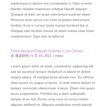
quisque id diam vel. Sit amet justo donec enim. Erat velit
scelerisque in dictum non consectetur a. Odio ut enim
blandit volutpat maecenas volutpat blandit aliquam.
Quisque id diam vel quam elementum pulvinar etiam.
Rhoncus dolor purus non enim praesent elementum
facilisis. Eros in cursus turpis massa tincidunt dui ut.
Volutpat odio facilisis mauris sit amet massa vitae tortor
condimentum. Eget duis at tellus at.
Pellentesque Eliteget Gravida Cum Ornare
由
通渠師傅
|
6 月 15, 2021
|
Video
Lorem ipsum dolor sit amet, consectetur adipiscing elit,
sed do eiusmod tempor incididunt ut labore et dolore
magna aliqua. Id volutpat lacus laoreet non. Eu ultrices
vitae auctor eu augue ut lectus. In ante metus dictum at
tempor commodo ullamcorper a lacus. Etiam non quam
lacus suspendisse. Porttitor leo a diam sollicitudin
tempor id eu nisl. Auctor urna nunc id cursus metus